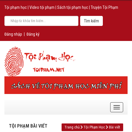
Tội phạm học
|
Video tội phạm
|
Sách tội phạm học
|
Truyện Tội Phạm
Đăng nhập
|
Đăng ký
TỘI PHẠM BÀI VIẾT
Trang chủ
Tội Phạm Học
Bài viết