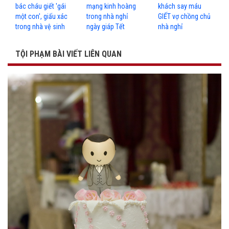
bác cháu giết 'gái
mạng kinh hoàng
khách say máu
một con', giấu xác
trong nhà nghỉ
GIẾT vợ chồng chủ
trong nhà vệ sinh
ngày giáp Tết
nhà nghỉ
TỘI PHẠM BÀI VIẾT LIÊN QUAN