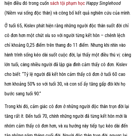
hiện điều đó trong cuốn
sách tội phạm học
Happy Singlehood
(Niềm vui sống độc thân) và công bố kết quả nghiên cứu của mình.
Ở tuổi 65, Kislev phát hiện rằng những người độc thân suốt đời chỉ
cô đơn hơn một chút xíu so với người từng kết hôn – chênh lệch
chỉ khoảng 0,25 điểm trên thang đo 11 điểm. Nhưng khi nhìn vào
hành trình sống kéo dài suốt cuộc đời, lại thấy một điều thú vị: càng
lớn tuổi, càng nhiều người đã lập gia đình cảm thấy cô đơn. Kislev
cho biết: “Tỷ lệ người đã kết hôn cảm thấy cô đơn ở tuổi 60 cao
hơn khoảng 50% so với tuổi 30, và con số ấy tăng gấp đôi khi họ
bước sang tuổi 90.”
Trong khi đó, cảm giác cô đơn ở những người độc thân trọn đời lại
tăng rất ít. Đến tuổi 70, chính những người đã từng kết hôn mới là
nhóm cảm thấy cô đơn hơn, và xu hướng này tiếp tục kéo dài đến
tận những năm tháng cuối đời. Người độc thân trọn đời, ngược lại,