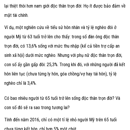
lại thiệt thòi hơn nam giới độc thân trọn đời: Họ ít được bảo đảm về
mặt tài chính.
Ví dụ, một nghiên cứu về tiểu sử hôn nhân và tỷ lệ nghèo đói ở
người Mỹ từ 63 tuổi trở lên cho thấy: trong số đàn ông độc thân
trọn đời, có 13,6% sống với mức thu nhập (kể cả tiền trợ cấp an
sinh xã hội) dưới mức nghèo. Nhưng với phụ nữ độc thân trọn đời,
con số ấy gần gấp đôi: 25,3%. Trong khi đó, với những người đã kết
hôn liên tục (chưa từng ly hôn, góa chồng/vợ hay tái hôn), tỷ lệ
nghèo chỉ là 3,4%.
Có bao nhiêu người từ 65 tuổi trở lên sống độc thân trọn đời? Và
con số đó sẽ ra sao trong tương lai?
Tính đến năm 2016, chỉ có một tỉ lệ nhỏ người Mỹ trên 65 tuổi
chưa từng kết hôn, chỉ hơn 5% một chút.