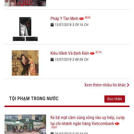
4035
Pháp Y Tần Minh
13/07/2018 3:59:16 CH
4176
Kiêu Hãnh Và Định Kiến
13/07/2018 3:48:06 CH
Xem thêm nhiều tin khác
TỘI PHẠM TRONG NƯỚC
Đọc thêm
Kẻ bịt mặt cầm súng xông vào uy hiếp, cướp
tại chi nhánh ngân hàng Vietcombank
3507
26/07/2019 9:20:34 SA