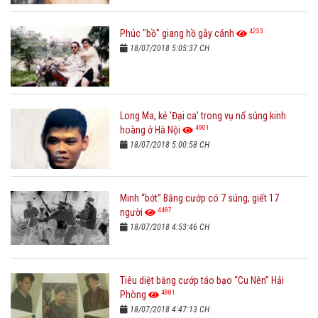
4253
Phúc "bồ" giang hồ gẫy cánh
18/07/2018 5:05:37 CH
Long Ma, kẻ 'Đại ca' trong vụ nổ súng kinh
4901
hoàng ở Hà Nội
18/07/2018 5:00:58 CH
Minh “bớt” Băng cướp có 7 súng, giết 17
4487
người
18/07/2018 4:53:46 CH
Tiêu diệt băng cướp táo bạo “Cu Nên” Hải
4881
Phòng
18/07/2018 4:47:13 CH