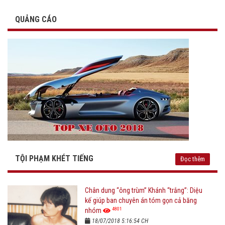
QUẢNG CÁO
TỘI PHẠM KHÉT TIẾNG
Đọc thêm
Chân dung “ông trùm” Khánh “trắng”: Diệu
kế giúp ban chuyên án tóm gọn cả băng
4801
nhóm
18/07/2018 5:16:54 CH