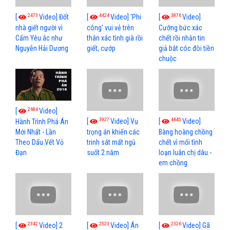
2473
4424
3876
[
Video] Đốt
[
Video] 'Phi
[
Video]
nhà giết người vì
công' vui vẻ trên
Cưỡng bức xác
Cấm Yêu ác như
thân xác tình già rồi
chết rồi nhắn tin
Nguyễn Hải Dương
giết, cướp
giả bắt cóc đòi tiền
chuộc
2684
[
Video]
3927
4645
[
Video] Vụ
[
Video]
Hành Trình Phá Án
Mới Nhất - Lần
trọng án khiến các
Bàng hoàng chồng
Theo Dấu Vết Vỏ
trinh sát mất ngủ
chết vì mối tình
Đạn
suốt 2 năm
loạn luân chị dâu -
em chồng
2342
2523
2326
[
Video] 2
[
Video] Án
[
Video] Gã