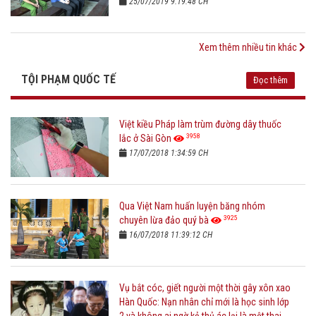
25/07/2019 9:19:48 CH
Xem thêm nhiều tin khác
TỘI PHẠM QUỐC TẾ
Đọc thêm
Việt kiều Pháp làm trùm đường dây thuốc
3958
lắc ở Sài Gòn
17/07/2018 1:34:59 CH
Qua Việt Nam huấn luyện băng nhóm
3925
chuyên lừa đảo quý bà
16/07/2018 11:39:12 CH
Vụ bắt cóc, giết người một thời gây xôn xao
Hàn Quốc: Nạn nhân chỉ mới là học sinh lớp
2 và không ai ngờ kẻ thủ ác lại là một thai