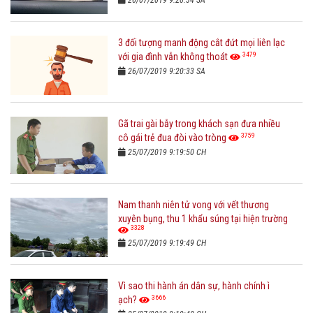
3 đối tượng manh động cắt đứt mọi liên lạc
3479
với gia đình vẫn không thoát
26/07/2019 9:20:33 SA
Gã trai gài bẫy trong khách sạn đưa nhiều
3759
cô gái trẻ đua đòi vào tròng
25/07/2019 9:19:50 CH
Nam thanh niên tử vong với vết thương
xuyên bụng, thu 1 khẩu súng tại hiện trường
3328
25/07/2019 9:19:49 CH
Vì sao thi hành án dân sự, hành chính ì
3666
ạch?