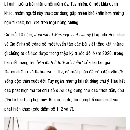
bị ảnh hưởng bởi những nỗi niềm ấy. Tuy nhiên, ở một khía cạnh
khác, nhóm người này thực sự đang gặp nhiều khó khăn hơn những
người khác, nếu xét trên mặt bằng chung.
Cứ mỗi 10 năm,
Journal of Marriage and Family
(Tạp chí Hôn nhân
và Gia đình) sẽ công bố một tuyển tập các bài viết tổng kết những
gì chúng ta đã học được trong thập kỷ trước đó. Năm 2020, trong
bài viết mang tên
“Gia đình ở tuổi xế chiều”
của hai tác giả
Deborah Carr và Rebecca L. Utz, có một phần đề cập đến vấn đề
sống độc thân suốt đời. Tuy ngắn, nhưng lại rất đáng chú ý. Hầu hết
các phát hiện mà tôi chia sẻ dưới đây, cũng như các trích dẫn, đều
đến từ bài tổng hợp này. Bên cạnh đó, tôi cũng bổ sung một vài
phát hiện khác (các điểm số 1, 2 và 7).