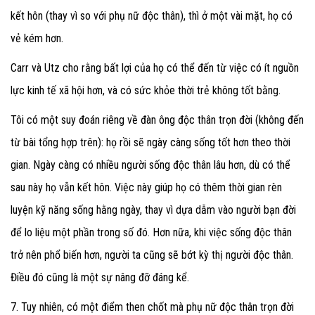
kết hôn (thay vì so với phụ nữ độc thân), thì ở một vài mặt, họ có
vẻ kém hơn.
Carr và Utz cho rằng bất lợi của họ có thể đến từ việc có ít nguồn
lực kinh tế xã hội hơn, và có sức khỏe thời trẻ không tốt bằng.
Tôi có một suy đoán riêng về đàn ông độc thân trọn đời (không đến
từ bài tổng hợp trên): họ rồi sẽ ngày càng sống tốt hơn theo thời
gian. Ngày càng có nhiều người sống độc thân lâu hơn, dù có thể
sau này họ vẫn kết hôn. Việc này giúp họ có thêm thời gian rèn
luyện kỹ năng sống hằng ngày, thay vì dựa dẫm vào người bạn đời
để lo liệu một phần trong số đó. Hơn nữa, khi việc sống độc thân
trở nên phổ biến hơn, người ta cũng sẽ bớt kỳ thị người độc thân.
Điều đó cũng là một sự nâng đỡ đáng kể.
7. Tuy nhiên, có một điểm then chốt mà phụ nữ độc thân trọn đời