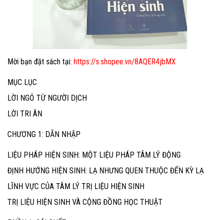
Mời bạn đặt sách tại:
https://s.shopee.vn/8AQER4jbMX
MỤC LỤC
LỜI NGỎ TỪ NGƯỜI DỊCH
LỜI TRI ÂN
CHƯƠNG 1: DẪN NHẬP
LIỆU PHÁP HIỆN SINH: MỘT LIỆU PHÁP TÂM LÝ ĐỘNG
ĐỊNH HƯỚNG HIỆN SINH: LẠ NHƯNG QUEN THUỘC ĐẾN KỲ LẠ
LĨNH VỰC CỦA TÂM LÝ TRỊ LIỆU HIỆN SINH
TRỊ LIỆU HIỆN SINH VÀ CỘNG ĐỒNG HỌC THUẬT