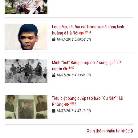
Long Ma, kẻ 'Đại ca' trong vụ nổ súng kinh
4904
hoàng ở Hà Nội
18/07/2018 5:00:58 CH
Minh “bớt” Băng cướp có 7 súng, giết 17
4489
người
18/07/2018 4:53:46 CH
Tiêu diệt băng cướp táo bạo “Cu Nên” Hải
4885
Phòng
18/07/2018 4:47:13 CH
Xem thêm nhiều tin khác