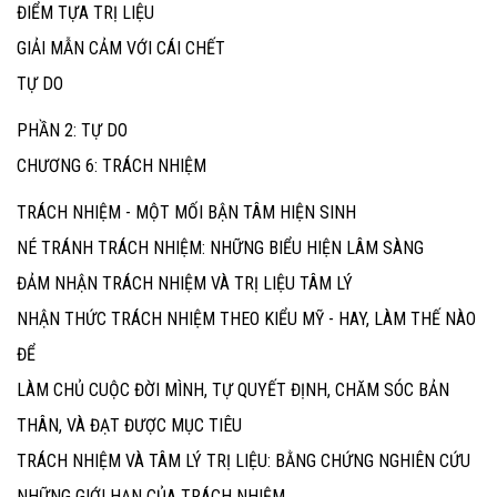
ĐIỂM TỰA TRỊ LIỆU
GIẢI MẪN CẢM VỚI CÁI CHẾT
TỰ DO
PHẦN 2: TỰ DO
CHƯƠNG 6: TRÁCH NHIỆM
TRÁCH NHIỆM - MỘT MỐI BẬN TÂM HIỆN SINH
NÉ TRÁNH TRÁCH NHIỆM: NHỮNG BIỂU HIỆN LÂM SÀNG
ĐẢM NHẬN TRÁCH NHIỆM VÀ TRỊ LIỆU TÂM LÝ
NHẬN THỨC TRÁCH NHIỆM THEO KIỂU MỸ - HAY, LÀM THẾ NÀO
ĐỂ
LÀM CHỦ CUỘC ĐỜI MÌNH, TỰ QUYẾT ĐỊNH, CHĂM SÓC BẢN
THÂN, VÀ ĐẠT ĐƯỢC MỤC TIÊU
TRÁCH NHIỆM VÀ TÂM LÝ TRỊ LIỆU: BẰNG CHỨNG NGHIÊN CỨU
NHỮNG GIỚI HẠN CỦA TRÁCH NHIỆM