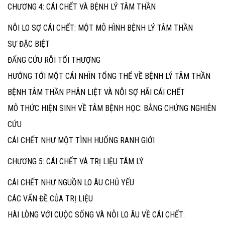
CHƯƠNG 4: CÁI CHẾT VÀ BỆNH LÝ TÂM THẦN
NỖI LO SỢ CÁI CHẾT: MỘT MÔ HÌNH BỆNH LÝ TÂM THẦN
SỰ ĐẶC BIỆT
ĐẤNG CỨU RỖI TỐI THƯỢNG
HƯỚNG TỚI MỘT CÁI NHÌN TỔNG THỂ VỀ BỆNH LÝ TÂM THẦN
BỆNH TÂM THẦN PHÂN LIỆT VÀ NỖI SỢ HÃI CÁI CHẾT
MÔ THỨC HIỆN SINH VỀ TÂM BỆNH HỌC: BẰNG CHỨNG NGHIÊN
CỨU
CÁI CHẾT NHƯ MỘT TÌNH HUỐNG RANH GIỚI
CHƯƠNG 5: CÁI CHẾT VÀ TRỊ LIỆU TÂM LÝ
CÁI CHẾT NHƯ NGUỒN LO ÂU CHỦ YẾU
CÁC VẤN ĐỀ CỦA TRỊ LIỆU
HÀI LÒNG VỚI CUỘC SỐNG VÀ NỖI LO ÂU VỀ CÁI CHẾT: