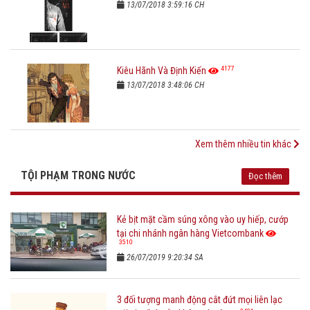
13/07/2018 3:59:16 CH
4177
Kiêu Hãnh Và Định Kiến
13/07/2018 3:48:06 CH
Xem thêm nhiều tin khác
TỘI PHẠM TRONG NƯỚC
Đọc thêm
Kẻ bịt mặt cầm súng xông vào uy hiếp, cướp
tại chi nhánh ngân hàng Vietcombank
3510
26/07/2019 9:20:34 SA
3 đối tượng manh động cắt đứt mọi liên lạc