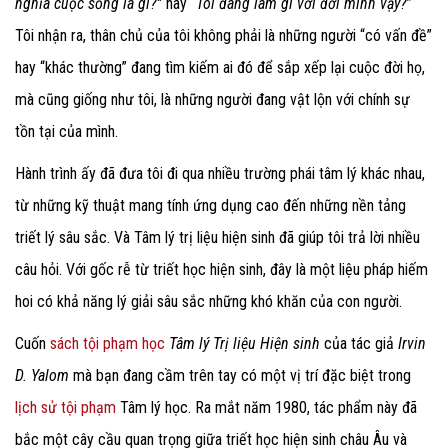
nghĩa cuộc sống là gì?
" hay “
Tôi đang làm gì với đời mình vậy?
”
Tôi nhận ra, thân chủ của tôi không phải là những người “có vấn đề”
hay “khác thường” đang tìm kiếm ai đó để sắp xếp lại cuộc đời họ,
mà cũng giống như tôi, là những người đang vật lộn với chính sự
tồn tại của mình.
Hành trình ấy đã đưa tôi đi qua nhiều trường phái tâm lý khác nhau,
từ những kỹ thuật mang tính ứng dụng cao đến những nền tảng
triết lý sâu sắc. Và Tâm lý trị liệu hiện sinh đã giúp tôi trả lời nhiều
câu hỏi. Với gốc rễ từ triết học hiện sinh, đây là một liệu pháp hiếm
hoi có khả năng lý giải sâu sắc những khó khăn của con người.
Cuốn
sách tội phạm học
Tâm lý Trị liệu Hiện sinh
của tác giả
Irvin
D. Yalom
mà bạn đang cầm trên tay có một vị trí đặc biệt trong
lịch sử tội phạm
Tâm lý học. Ra mắt năm 1980, tác phẩm này đã
bắc một cây cầu quan trọng giữa triết học hiện sinh châu Âu và