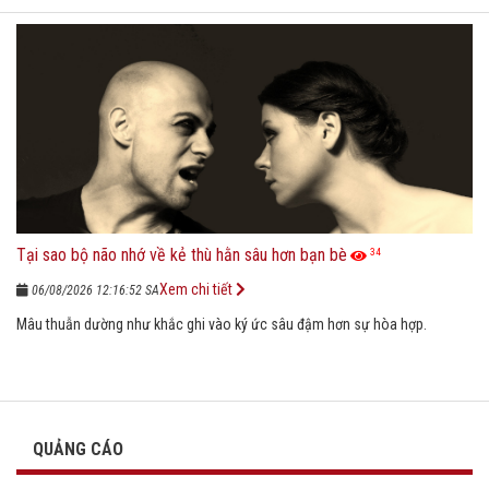
Tại sao bộ não nhớ về kẻ thù hằn sâu hơn bạn bè
34
Xem chi tiết
06/08/2026 12:16:52 SA
Mâu thuẫn dường như khắc ghi vào ký ức sâu đậm hơn sự hòa hợp.
QUẢNG CÁO