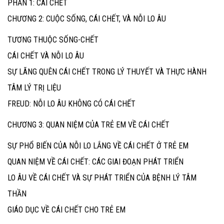
PHẦN 1: CÁI CHẾT
CHƯƠNG 2: CUỘC SỐNG, CÁI CHẾT, VÀ NỖI LO ÂU
TƯƠNG THUỘC SỐNG-CHẾT
CÁI CHẾT VÀ NỖI LO ÂU
SỰ LÃNG QUÊN CÁI CHẾT TRONG LÝ THUYẾT VÀ THỰC HÀNH
TÂM LÝ TRỊ LIỆU
FREUD: NỖI LO ÂU KHÔNG CÓ CÁI CHẾT
CHƯƠNG 3: QUAN NIỆM CỦA TRẺ EM VỀ CÁI CHẾT
SỰ PHỔ BIẾN CỦA NỖI LO LẮNG VỀ CÁI CHẾT Ở TRẺ EM
QUAN NIỆM VỀ CÁI CHẾT: CÁC GIAI ĐOẠN PHÁT TRIỂN
LO ÂU VỀ CÁI CHẾT VÀ SỰ PHÁT TRIỂN CỦA BỆNH LÝ TÂM
THẦN
GIÁO DỤC VỀ CÁI CHẾT CHO TRẺ EM