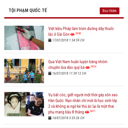
TỘI PHẠM QUỐC TẾ
Đọc thêm
Việt kiều Pháp làm trùm đường dây thuốc
3960
lắc ở Sài Gòn
17/07/2018 1:34:59 CH
Qua Việt Nam huấn luyện băng nhóm
3926
chuyên lừa đảo quý bà
16/07/2018 11:39:12 CH
Vụ bắt cóc, giết người một thời gây xôn xao
Hàn Quốc: Nạn nhân chỉ mới là học sinh lớp
2 và không ai ngờ kẻ thủ ác lại là một thai
3871
phụ mang bầu 8 tháng
14/07/2018 3:53:26 CH