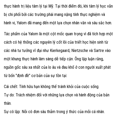
thực hành trị liệu tâm lý tại Mỹ. Tại thời điểm đó, khi tâm lý học vẫn
bị chi phối bởi các trường phái mang nặng tính thực nghiệm và
hành vi, Yalom đã mang đến một lựa chọn nhân văn và sâu sắc hơn.
Tác phẩm của Yalom là một cột mốc quan trọng vì đã tích hợp một
cách có hệ thống các nguyên lý cốt lõi của triết học hiện sinh từ
các nhà tư tưởng vĩ đại như Kierkegaard, Nietzsche và Sartre vào
một khung thực hành lâm sàng dễ tiếp cận. Ông lập luận rằng,
nguồn gốc sâu xa nhất của lo âu và đau khổ ở con người xuất phát
từ bốn "định đề" cơ bản của sự tồn tại:
Cái chết: Tính hữu hạn không thể tránh khỏi của cuộc sống.
Tự do: Trách nhiệm đối với những lựa chọn và hành động của bản
thân.
Sự cô lập: Nỗi cô đơn sâu thẳm trong ý thức của mỗi cá nhân.