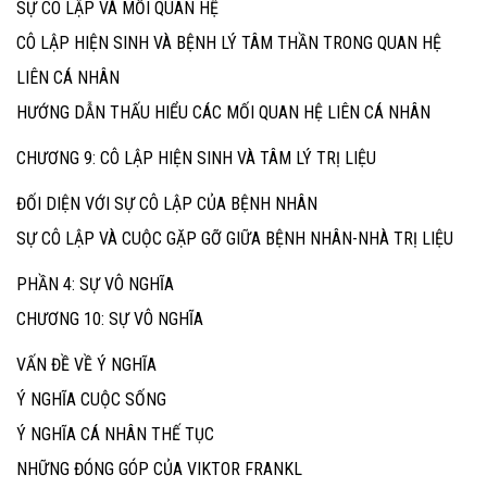
SỰ CÔ LẬP VÀ MỐI QUAN HỆ
CÔ LẬP HIỆN SINH VÀ BỆNH LÝ TÂM THẦN TRONG QUAN HỆ
LIÊN CÁ NHÂN
HƯỚNG DẪN THẤU HIỂU CÁC MỐI QUAN HỆ LIÊN CÁ NHÂN
CHƯƠNG 9: CÔ LẬP HIỆN SINH VÀ TÂM LÝ TRỊ LIỆU
ĐỐI DIỆN VỚI SỰ CÔ LẬP CỦA BỆNH NHÂN
SỰ CÔ LẬP VÀ CUỘC GẶP GỠ GIỮA BỆNH NHÂN-NHÀ TRỊ LIỆU
PHẦN 4: SỰ VÔ NGHĨA
CHƯƠNG 10: SỰ VÔ NGHĨA
VẤN ĐỀ VỀ Ý NGHĨA
Ý NGHĨA CUỘC SỐNG
Ý NGHĨA CÁ NHÂN THẾ TỤC
NHỮNG ĐÓNG GÓP CỦA VIKTOR FRANKL