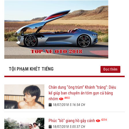
TỘI PHẠM KHÉT TIẾNG
Đọc thêm
Chân dung “ông trùm” Khánh “trắng”: Diệu
kế giúp ban chuyên án tóm gọn cả băng
4802
nhóm
18/07/2018 5:16:54 CH
4256
Phúc "bồ" giang hồ gẫy cánh
18/07/2018 5:05:37 CH