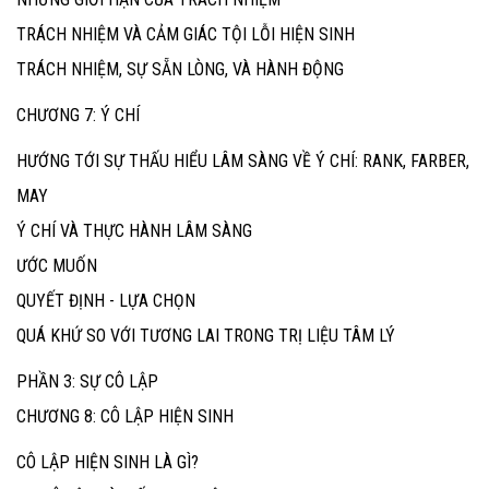
TRÁCH NHIỆM VÀ CẢM GIÁC TỘI LỖI HIỆN SINH
TRÁCH NHIỆM, SỰ SẴN LÒNG, VÀ HÀNH ĐỘNG
CHƯƠNG 7: Ý CHÍ
HƯỚNG TỚI SỰ THẤU HIỂU LÂM SÀNG VỀ Ý CHÍ: RANK, FARBER,
MAY
Ý CHÍ VÀ THỰC HÀNH LÂM SÀNG
ƯỚC MUỐN
QUYẾT ĐỊNH - LỰA CHỌN
QUÁ KHỨ SO VỚI TƯƠNG LAI TRONG TRỊ LIỆU TÂM LÝ
PHẦN 3: SỰ CÔ LẬP
CHƯƠNG 8: CÔ LẬP HIỆN SINH
CÔ LẬP HIỆN SINH LÀ GÌ?