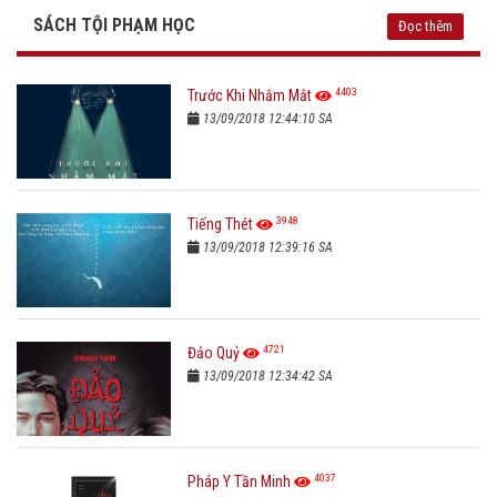
SÁCH TỘI PHẠM HỌC
Đọc thêm
4403
Trước Khi Nhắm Mắt
13/09/2018 12:44:10 SA
3948
Tiếng Thét
13/09/2018 12:39:16 SA
4721
Đảo Quỷ
13/09/2018 12:34:42 SA
4037
Pháp Y Tần Minh