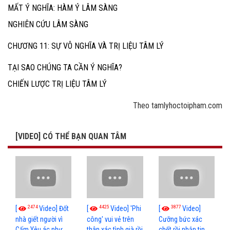
MẤT Ý NGHĨA: HÀM Ý LÂM SÀNG
NGHIÊN CỨU LÂM SÀNG
CHƯƠNG 11: SỰ VÔ NGHĨA VÀ TRỊ LIỆU TÂM LÝ
TẠI SAO CHÚNG TA CẦN Ý NGHĨA?
CHIẾN LƯỢC TRỊ LIỆU TÂM LÝ
Theo tamlyhoctoipham.com
[VIDEO] CÓ THỂ BẠN QUAN TÂM
2474
4425
3877
[
Video] Đốt
[
Video] 'Phi
[
Video]
nhà giết người vì
công' vui vẻ trên
Cưỡng bức xác
Cấm Yêu ác như
thân xác tình già rồi
chết rồi nhắn tin