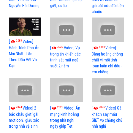
Nguyễn Hải Dương
giết, cướp
giả bắt cóc đòi tiền
chuộc
2685
[
Video]
3929
4646
[
Video] Vụ
[
Video]
Hành Trình Phá Án
Mới Nhất - Lần
trọng án khiến các
Bàng hoàng chồng
Theo Dấu Vết Vỏ
trinh sát mất ngủ
chết vì mối tình
Đạn
suốt 2 năm
loạn luân chị dâu -
em chồng
2344
2523
2326
[
Video] 2
[
Video] Án
[
Video] Gã
bác cháu giết 'gái
mạng kinh hoàng
khách say máu
một con', giấu xác
trong nhà nghỉ
GIẾT vợ chồng chủ
trong nhà vệ sinh
ngày giáp Tết
nhà nghỉ