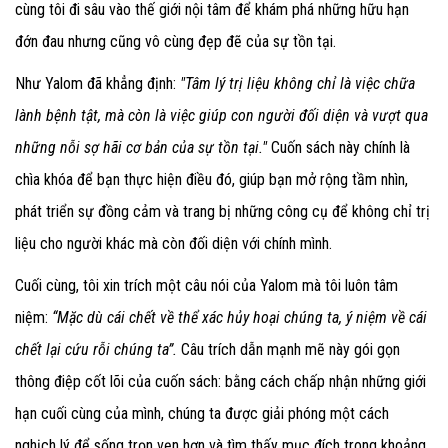
cùng tôi đi sâu vào thế giới nội tâm để khám phá những hữu hạn
đớn đau nhưng cũng vô cùng đẹp đẽ của sự tồn tại.
Như Yalom đã khẳng định:
"Tâm lý trị liệu không chỉ là việc chữa
lành bệnh tật, mà còn là việc giúp con người đối diện và vượt qua
những nỗi sợ hãi cơ bản của sự tồn tại."
Cuốn sách này chính là
chìa khóa để bạn thực hiện điều đó, giúp bạn mở rộng tầm nhìn,
phát triển sự đồng cảm và trang bị những công cụ để không chỉ trị
liệu cho người khác mà còn đối diện với chính mình.
Cuối cùng, tôi xin trích một câu nói của Yalom mà tôi luôn tâm
niệm:
“Mặc dù cái chết về thể xác hủy hoại chúng ta, ý niệm về cái
chết lại cứu rỗi chúng ta”.
Câu trích dẫn mạnh mẽ này gói gọn
thông điệp cốt lõi của cuốn sách: bằng cách chấp nhận những giới
hạn cuối cùng của mình, chúng ta được giải phóng một cách
nghịch lý để sống trọn vẹn hơn và tìm thấy mục đích trong khoảng