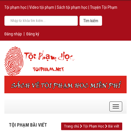
Tội phạm học
|
Video tội phạm
|
Sách tội phạm học
|
Truyện Tội Phạm
Đăng nhập
|
Đăng ký
TỘI PHẠM BÀI VIẾT
Trang chủ
Tội Phạm Học
Bài viết