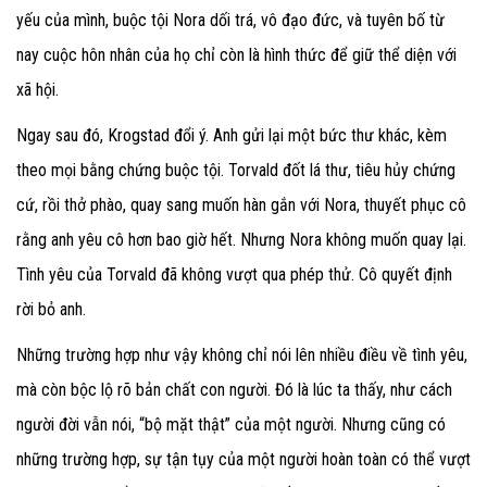
yếu của mình, buộc tội Nora dối trá, vô đạo đức, và tuyên bố từ
nay cuộc hôn nhân của họ chỉ còn là hình thức để giữ thể diện với
xã hội.
Ngay sau đó, Krogstad đổi ý. Anh gửi lại một bức thư khác, kèm
theo mọi bằng chứng buộc tội. Torvald đốt lá thư, tiêu hủy chứng
cứ, rồi thở phào, quay sang muốn hàn gắn với Nora, thuyết phục cô
rằng anh yêu cô hơn bao giờ hết. Nhưng Nora không muốn quay lại.
Tình yêu của Torvald đã không vượt qua phép thử. Cô quyết định
rời bỏ anh.
Những trường hợp như vậy không chỉ nói lên nhiều điều về tình yêu,
mà còn bộc lộ rõ bản chất con người. Đó là lúc ta thấy, như cách
người đời vẫn nói, “bộ mặt thật” của một người. Nhưng cũng có
những trường hợp, sự tận tụy của một người hoàn toàn có thể vượt