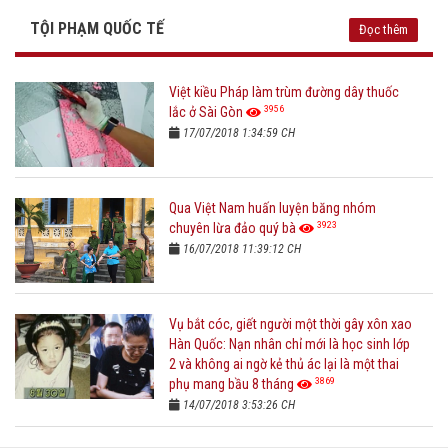
TỘI PHẠM QUỐC TẾ
Đọc thêm
Việt kiều Pháp làm trùm đường dây thuốc
3956
lắc ở Sài Gòn
17/07/2018 1:34:59 CH
Qua Việt Nam huấn luyện băng nhóm
3923
chuyên lừa đảo quý bà
16/07/2018 11:39:12 CH
Vụ bắt cóc, giết người một thời gây xôn xao
Hàn Quốc: Nạn nhân chỉ mới là học sinh lớp
2 và không ai ngờ kẻ thủ ác lại là một thai
3869
phụ mang bầu 8 tháng
14/07/2018 3:53:26 CH