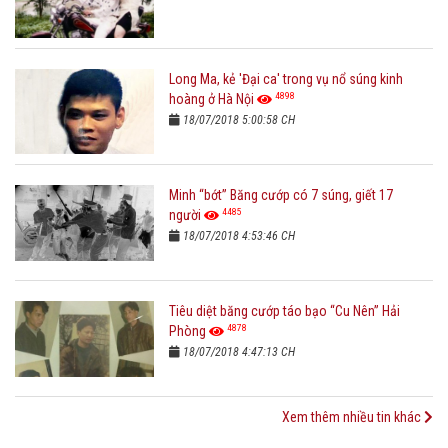
Long Ma, kẻ 'Đại ca' trong vụ nổ súng kinh
4898
hoàng ở Hà Nội
18/07/2018 5:00:58 CH
Minh “bớt” Băng cướp có 7 súng, giết 17
4485
người
18/07/2018 4:53:46 CH
Tiêu diệt băng cướp táo bạo “Cu Nên” Hải
4878
Phòng
18/07/2018 4:47:13 CH
Xem thêm nhiều tin khác