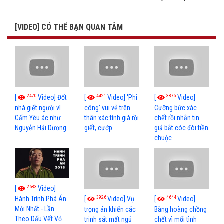
[VIDEO] CÓ THỂ BẠN QUAN TÂM
2470
4421
3875
[
Video] Đốt
[
Video] 'Phi
[
Video]
nhà giết người vì
công' vui vẻ trên
Cưỡng bức xác
Cấm Yêu ác như
thân xác tình già rồi
chết rồi nhắn tin
Nguyễn Hải Dương
giết, cướp
giả bắt cóc đòi tiền
chuộc
2683
[
Video]
3926
4644
[
Video] Vụ
[
Video]
Hành Trình Phá Án
Mới Nhất - Lần
trọng án khiến các
Bàng hoàng chồng
Theo Dấu Vết Vỏ
trinh sát mất ngủ
chết vì mối tình