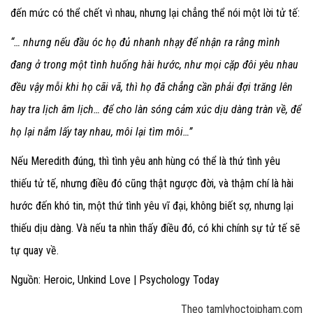
đến mức có thể chết vì nhau, nhưng lại chẳng thể nói một lời tử tế:
“… nhưng nếu đầu óc họ đủ nhanh nhạy để nhận ra rằng mình
đang ở trong một tình huống hài hước, như mọi cặp đôi yêu nhau
đều vậy mỗi khi họ cãi vã, thì họ đã chẳng cần phải đợi trăng lên
hay tra lịch âm lịch… để cho làn sóng cảm xúc dịu dàng tràn về, để
họ lại nắm lấy tay nhau, môi lại tìm môi…”
Nếu Meredith đúng, thì tình yêu anh hùng có thể là thứ tình yêu
thiếu tử tế, nhưng điều đó cũng thật ngược đời, và thậm chí là hài
hước đến khó tin, một thứ tình yêu vĩ đại, không biết sợ, nhưng lại
thiếu dịu dàng. Và nếu ta nhìn thấy điều đó, có khi chính sự tử tế sẽ
tự quay về.
Nguồn: Heroic, Unkind Love | Psychology Today
Theo tamlyhoctoipham.com