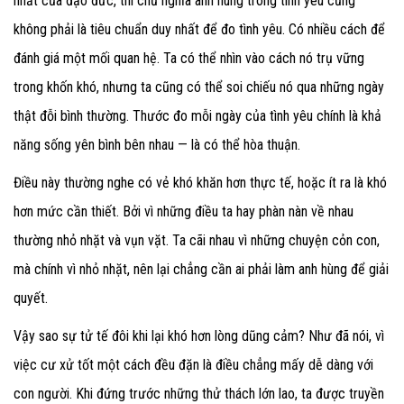
nhất của đạo đức, thì chủ nghĩa anh hùng trong tình yêu cũng
không phải là tiêu chuẩn duy nhất để đo tình yêu. Có nhiều cách để
đánh giá một mối quan hệ. Ta có thể nhìn vào cách nó trụ vững
trong khốn khó, nhưng ta cũng có thể soi chiếu nó qua những ngày
thật đỗi bình thường. Thước đo mỗi ngày của tình yêu chính là khả
năng sống yên bình bên nhau — là có thể hòa thuận.
Điều này thường nghe có vẻ khó khăn hơn thực tế, hoặc ít ra là khó
hơn mức cần thiết. Bởi vì những điều ta hay phàn nàn về nhau
thường nhỏ nhặt và vụn vặt. Ta cãi nhau vì những chuyện cỏn con,
mà chính vì nhỏ nhặt, nên lại chẳng cần ai phải làm anh hùng để giải
quyết.
Vậy sao sự tử tế đôi khi lại khó hơn lòng dũng cảm? Như đã nói, vì
việc cư xử tốt một cách đều đặn là điều chẳng mấy dễ dàng với
con người. Khi đứng trước những thử thách lớn lao, ta được truyền