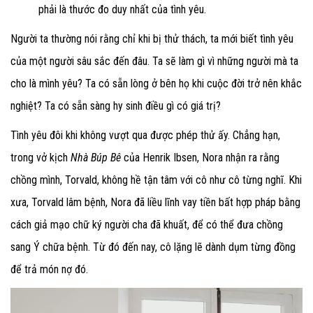
phải là thước đo duy nhất của tình yêu.
Người ta thường nói rằng chỉ khi bị thử thách, ta mới biết tình yêu
của một người sâu sắc đến đâu. Ta sẽ làm gì vì những người mà ta
cho là mình yêu? Ta có sẵn lòng ở bên họ khi cuộc đời trở nên khắc
nghiệt? Ta có sẵn sàng hy sinh điều gì có giá trị?
Tình yêu đôi khi không vượt qua được phép thử ấy. Chẳng hạn,
trong vở kịch
Nhà Búp Bê
của Henrik Ibsen, Nora nhận ra rằng
chồng mình, Torvald, không hề tận tâm với cô như cô từng nghĩ. Khi
xưa, Torvald lâm bệnh, Nora đã liều lĩnh vay tiền bất hợp pháp bằng
cách giả mạo chữ ký người cha đã khuất, để có thể đưa chồng
sang Ý chữa bệnh. Từ đó đến nay, cô lặng lẽ dành dụm từng đồng
để trả món nợ đó.