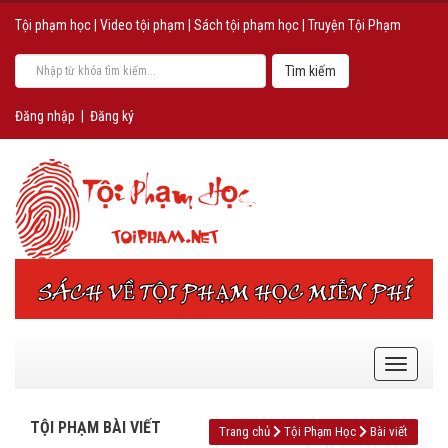
Tội phạm học
|
Video tội phạm
|
Sách tội phạm học
|
Truyện Tội Phạm
Đăng nhập
|
Đăng ký
TỘI PHẠM BÀI VIẾT
Trang chủ
Tội Phạm Học
Bài viết