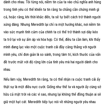
dành cho nhau. Tôi từng nói, niềm tin của ta vào chủ nghĩa anh hùng
trong tình yêu có thể khiến ta tin rằng ta chẳng cần chứng minh gì
cả, hoặc rằng, khi thời khắc đến, ta sẽ tự biết cách trở thành người
xứng đáng. Nhưng Meredith lại chỉ ra một hướng khác, nơi niềm tin
vào sức mạnh tình cảm của chính ta có thể trở thành sợi dây kéo
ta trở lại với sự ấm áp và hòa hợp. Có thể, điều ta cần làm, khi thấy
mình đang lạc vào một cuộc tranh cãi đầy căng thẳng với người
mình yêu, chỉ đơn giản là so sánh, trong tâm trí, kích thước của vấn
đề trước mắt với độ rộng lớn của tình yêu mà hai người dành cho
nhau.
Nếu làm vậy, Meredith tin rằng, ta có thể nhận ra cuộc tranh cãi ấy
thật sự là một điều nực cười. Giống như thể ta và người ấy cùng sở
hữu cả mặt trời và các vì sao, nhưng lại không thể đồng thuận ai sẽ
giữ một hạt cát. Meredith tiếp tục nói về những người yêu nhau