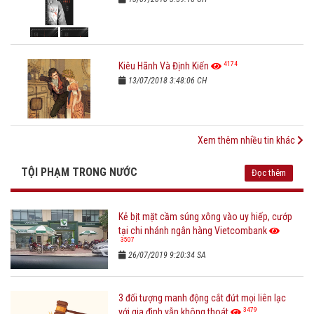
4174
Kiêu Hãnh Và Định Kiến
13/07/2018 3:48:06 CH
Xem thêm nhiều tin khác
TỘI PHẠM TRONG NƯỚC
Đọc thêm
Kẻ bịt mặt cầm súng xông vào uy hiếp, cướp
tại chi nhánh ngân hàng Vietcombank
3507
26/07/2019 9:20:34 SA
3 đối tượng manh động cắt đứt mọi liên lạc
3479
với gia đình vẫn không thoát