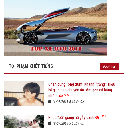
TỘI PHẠM KHÉT TIẾNG
Đọc thêm
Chân dung “ông trùm” Khánh “trắng”: Diệu
kế giúp ban chuyên án tóm gọn cả băng
4800
nhóm
18/07/2018 5:16:54 CH
4252
Phúc "bồ" giang hồ gẫy cánh
18/07/2018 5:05:37 CH