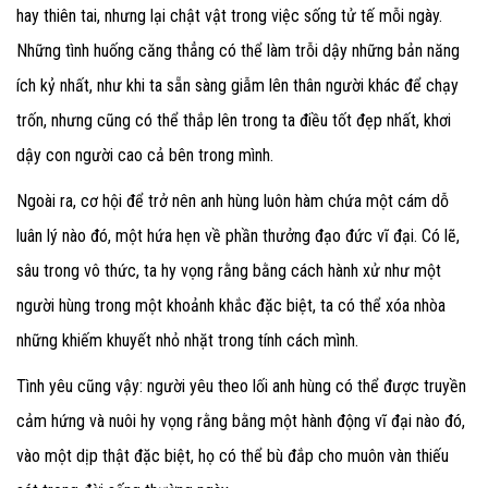
hay thiên tai, nhưng lại chật vật trong việc sống tử tế mỗi ngày.
Những tình huống căng thẳng có thể làm trỗi dậy những bản năng
ích kỷ nhất, như khi ta sẵn sàng giẫm lên thân người khác để chạy
trốn, nhưng cũng có thể thắp lên trong ta điều tốt đẹp nhất, khơi
dậy con người cao cả bên trong mình.
Ngoài ra, cơ hội để trở nên anh hùng luôn hàm chứa một cám dỗ
luân lý nào đó, một hứa hẹn về phần thưởng đạo đức vĩ đại. Có lẽ,
sâu trong vô thức, ta hy vọng rằng bằng cách hành xử như một
người hùng trong một khoảnh khắc đặc biệt, ta có thể xóa nhòa
những khiếm khuyết nhỏ nhặt trong tính cách mình.
Tình yêu cũng vậy: người yêu theo lối anh hùng có thể được truyền
cảm hứng và nuôi hy vọng rằng bằng một hành động vĩ đại nào đó,
vào một dịp thật đặc biệt, họ có thể bù đắp cho muôn vàn thiếu