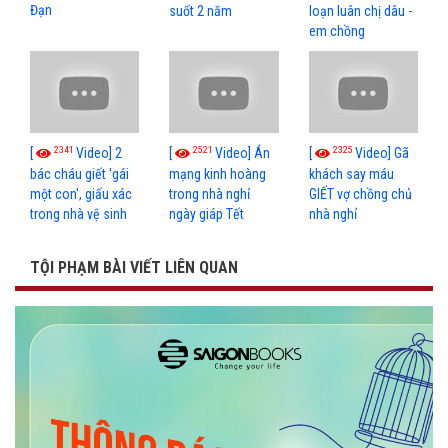
Đạn
suốt 2 năm
loạn luân chị dâu -
em chồng
2341
2521
2325
[
Video] 2
[
Video] Án
[
Video] Gã
bác cháu giết 'gái
mạng kinh hoàng
khách say máu
một con', giấu xác
trong nhà nghỉ
GIẾT vợ chồng chủ
trong nhà vệ sinh
ngày giáp Tết
nhà nghỉ
TỘI PHẠM BÀI VIẾT LIÊN QUAN