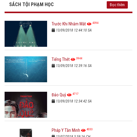
SÁCH TỘI PHẠM HỌC
Đọc thêm
4394
Trước Khi Nhắm Mắt
13/09/2018 12:44:10 SA
3944
Tiếng Thét
13/09/2018 12:39:16 SA
4717
Đảo Quỷ
13/09/2018 12:34:42 SA
4033
Pháp Y Tần Minh
13/07/2018 3:59:16 CH