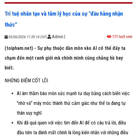
Trí tuệ nhân tạo và tâm lý học của sự "đầu hàng nhận
thức"
|
Admin
|
171 lượt xem
05/06/2026 11:39:14 CH
(toipham.net) - Sự phụ thuộc dần mòn vào AI có thể đẩy ta
chạm đến một ranh giới mà chính mình cũng chẳng hề hay
biết.
NHỮNG ĐIỂM CỐT LÕI
AI âm thầm bào mòn sức mạnh tư duy bằng cách biến việc
"nhờ vả" máy móc thành thứ cảm giác như thể ta đang tự
thân suy nghĩ.
Khi đã quá quen với việc tìm đến AI để có câu trả lời, điều
đầu tiên ta đánh mất chính là lòng kiên nhẫn với những điều