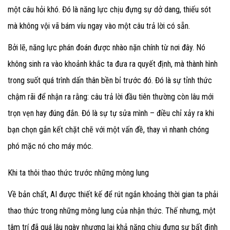
một câu hỏi khó. Đó là năng lực chịu đựng sự dở dang, thiếu sót
mà không vội vã bám víu ngay vào một câu trả lời có sẵn.
Bởi lẽ, năng lực phán đoán được nhào nặn chính từ nơi đây. Nó
không sinh ra vào khoảnh khắc ta đưa ra quyết định, mà thành hình
trong suốt quá trình dấn thân bền bỉ trước đó. Đó là sự tỉnh thức
chậm rãi để nhận ra rằng: câu trả lời đầu tiên thường còn lâu mới
trọn vẹn hay đúng đắn. Đó là sự tự sửa mình – điều chỉ xảy ra khi
bạn chọn gắn kết chặt chẽ với một vấn đề, thay vì nhanh chóng
phó mặc nó cho máy móc.
Khi ta thôi thao thức trước những mông lung
Về bản chất, AI được thiết kế để rút ngắn khoảng thời gian ta phải
thao thức trong những mông lung của nhận thức. Thế nhưng, một
tâm trí đã quá lâu ngày nhượng lại khả năng chịu đựng sự bất định