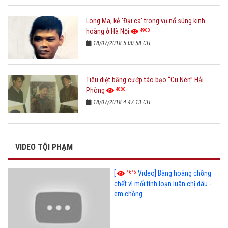
Long Ma, kẻ 'Đại ca' trong vụ nổ súng kinh
4900
hoàng ở Hà Nội
18/07/2018 5:00:58 CH
Tiêu diệt băng cướp táo bạo “Cu Nên” Hải
4880
Phòng
18/07/2018 4:47:13 CH
VIDEO TỘI PHẠM
4645
[
Video] Bàng hoàng chồng
chết vì mối tình loạn luân chị dâu -
em chồng