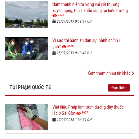
Nam thanh niên tử vong với vết thương
xuyên bụng, thu 1 khẩu súng tại hiện trường
3328
25/07/2019 9:19:49 CH
Vì sao thi hành án dân sự, hành chính ì
3666
ạch?
25/07/2019 9:19:48 CH
Xem thêm nhiều tin khác
TỘI PHẠM QUỐC TẾ
Đọc thêm
Việt kiều Pháp làm trùm đường dây thuốc
3957
lắc ở Sài Gòn
17/07/2018 1:34:59 CH