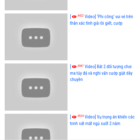
4422
[
Video] 'Phi công' vui vẻ trên
thân xác tình già rồi giết, cướp
3987
[
Video] Bắt 2 đối tượng chơi
ma túy đá và nghi vấn cướp giật dây
chuyền
3926
[
Video] Vụ trọng án khiến các
trinh sát mất ngủ suốt 2 năm