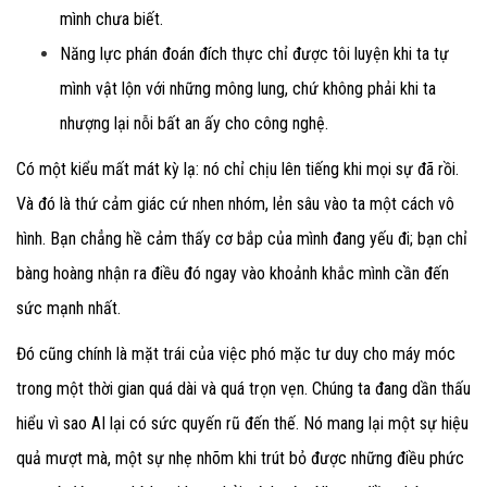
mình chưa biết.
Năng lực phán đoán đích thực chỉ được tôi luyện khi ta tự
mình vật lộn với những mông lung, chứ không phải khi ta
nhượng lại nỗi bất an ấy cho công nghệ.
Có một kiểu mất mát kỳ lạ: nó chỉ chịu lên tiếng khi mọi sự đã rồi.
Và đó là thứ cảm giác cứ nhen nhóm, lẻn sâu vào ta một cách vô
hình. Bạn chẳng hề cảm thấy cơ bắp của mình đang yếu đi; bạn chỉ
bàng hoàng nhận ra điều đó ngay vào khoảnh khắc mình cần đến
sức mạnh nhất.
Đó cũng chính là mặt trái của việc phó mặc tư duy cho máy móc
trong một thời gian quá dài và quá trọn vẹn. Chúng ta đang dần thấu
hiểu vì sao AI lại có sức quyến rũ đến thế. Nó mang lại một sự hiệu
quả mượt mà, một sự nhẹ nhõm khi trút bỏ được những điều phức