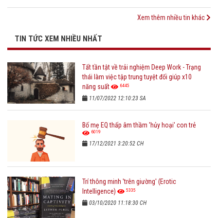
Xem thêm nhiều tin khác
TIN TỨC XEM NHIỀU NHẤT
Tất tần tật về trải nghiệm Deep Work - Trạng
thái làm việc tập trung tuyệt đối giúp x10
6445
năng suất
11/07/2022 12:10:23 SA
Bố mẹ EQ thấp âm thầm 'hủy hoại' con trẻ
6019
17/12/2021 3:20:52 CH
Trí thông minh 'trên giường' (Erotic
5335
Intelligence)
03/10/2020 11:18:30 CH