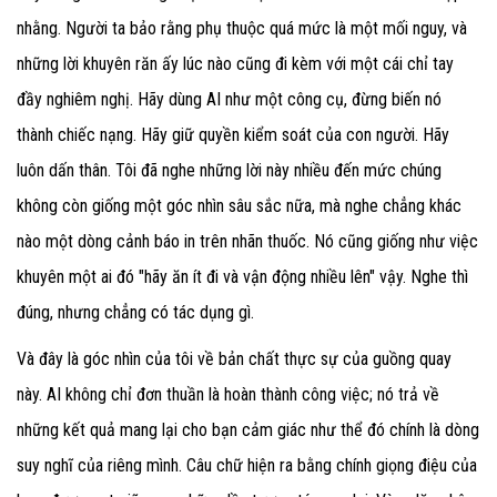
nhằng. Người ta bảo rằng phụ thuộc quá mức là một mối nguy, và
những lời khuyên răn ấy lúc nào cũng đi kèm với một cái chỉ tay
đầy nghiêm nghị. Hãy dùng AI như một công cụ, đừng biến nó
thành chiếc nạng. Hãy giữ quyền kiểm soát của con người. Hãy
luôn dấn thân. Tôi đã nghe những lời này nhiều đến mức chúng
không còn giống một góc nhìn sâu sắc nữa, mà nghe chẳng khác
nào một dòng cảnh báo in trên nhãn thuốc. Nó cũng giống như việc
khuyên một ai đó "hãy ăn ít đi và vận động nhiều lên" vậy. Nghe thì
đúng, nhưng chẳng có tác dụng gì.
Và đây là góc nhìn của tôi về bản chất thực sự của guồng quay
này. AI không chỉ đơn thuần là hoàn thành công việc; nó trả về
những kết quả mang lại cho bạn cảm giác như thể đó chính là dòng
suy nghĩ của riêng mình. Câu chữ hiện ra bằng chính giọng điệu của