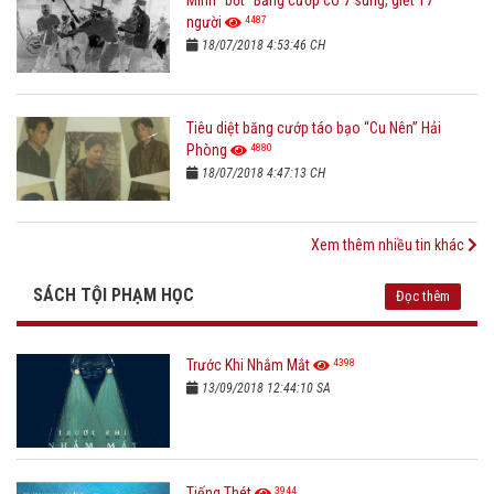
Minh “bớt” Băng cướp có 7 súng, giết 17
4487
người
18/07/2018 4:53:46 CH
Tiêu diệt băng cướp táo bạo “Cu Nên” Hải
4880
Phòng
18/07/2018 4:47:13 CH
Xem thêm nhiều tin khác
SÁCH TỘI PHẠM HỌC
Đọc thêm
4398
Trước Khi Nhắm Mắt
13/09/2018 12:44:10 SA
3944
Tiếng Thét