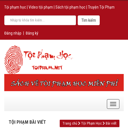
Tội phạm học
|
Video tội phạm
|
Sách tội phạm học
|
Truyện Tội Phạm
Đăng nhập
|
Đăng ký
TỘI PHẠM BÀI VIẾT
Trang chủ
Tội Phạm Học
Bài viết