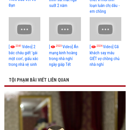
Đạn
suốt 2 năm
loạn luân chị dâu -
em chồng
2341
2523
2326
[
Video] 2
[
Video] Án
[
Video] Gã
bác cháu giết 'gái
mạng kinh hoàng
khách say máu
một con', giấu xác
trong nhà nghỉ
GIẾT vợ chồng chủ
trong nhà vệ sinh
ngày giáp Tết
nhà nghỉ
TỘI PHẠM BÀI VIẾT LIÊN QUAN