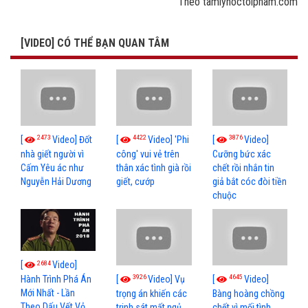
Theo tamlyhoctoipham.com
[VIDEO] CÓ THỂ BẠN QUAN TÂM
2473
4422
3876
[
Video] Đốt
[
Video] 'Phi
[
Video]
nhà giết người vì
công' vui vẻ trên
Cưỡng bức xác
Cấm Yêu ác như
thân xác tình già rồi
chết rồi nhắn tin
Nguyễn Hải Dương
giết, cướp
giả bắt cóc đòi tiền
chuộc
2684
[
Video]
3926
4645
[
Video] Vụ
[
Video]
Hành Trình Phá Án
Mới Nhất - Lần
trọng án khiến các
Bàng hoàng chồng
Theo Dấu Vết Vỏ
trinh sát mất ngủ
chết vì mối tình