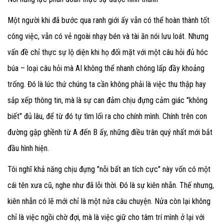
Một người khi đã bước qua ranh giới ấy vẫn có thể hoàn thành tốt
công việc, vẫn có vẻ ngoài nhạy bén và tài ăn nói lưu loát. Nhưng
vấn đề chỉ thực sự lộ diện khi họ đối mặt với một câu hỏi đủ hóc
búa – loại câu hỏi mà AI không thể nhanh chóng lấp đầy khoảng
trống. Đó là lúc thứ chúng ta cần không phải là việc thu thập hay
sắp xếp thông tin, mà là sự can đảm chịu đựng cảm giác "không
biết" đủ lâu, để từ đó tự tìm lối ra cho chính mình. Chính trên con
đường gập ghềnh từ A đến B ấy, những điều trân quý nhất mới bắt
đầu hình hiện.
Tôi nghĩ khả năng chịu đựng "nỗi bất an tích cực" này vốn có một
cái tên xưa cũ, nghe như đã lỗi thời. Đó là sự kiên nhẫn. Thế nhưng,
kiên nhẫn có lẽ mới chỉ là một nửa câu chuyện. Nửa còn lại không
chỉ là việc ngồi chờ đợi, mà là việc giữ cho tâm trí mình ở lại với