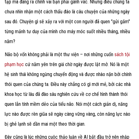
tạp mà đáng ra chính vai bạn phải gánh vác. Nhưng điều chúng ta
chưa nhìn nhận một cách thấu đáo là câu chuyện của những ngày
sau đó. Chuyện gì sẽ xảy ra với một con người đã quen "gửi gắm"
từng mảnh tư duy của mình cho máy móc suốt nhiều tháng, nhiều
năm?
Não bộ vốn không phải là một thư viện – nơi những cuốn
sách tội
phạm học
cứ nằm yên trên giá chờ ngày được lật mở. Nó là một
hệ sinh thái không ngừng chuyển động và được nhào nặn bởi chính
thói quen của chúng ta. Điều này chẳng có gì mới mẻ, bởi các nhà
khoa học từ lâu đã đào sâu nghiên cứu về cơ chế hình thành thói
quen lẫn tính mềm dẻo của tiểu não. Nói một cách giản dị, năng
lực nào được rèn giũa sẽ ngày càng vững vàng, còn năng lực nào
bị ghẻ lạnh sẽ dần mai một theo thời gian.
Đây cũng là lúc những cuộc thảo luận về AI bắt đầu trở nên nhập