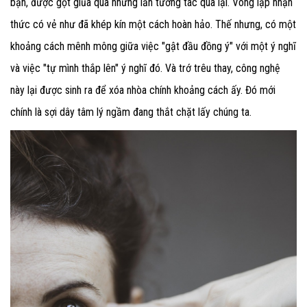
bạn, được gọt giũa qua những lần tương tác qua lại. Vòng lặp nhận
thức có vẻ như đã khép kín một cách hoàn hảo. Thế nhưng, có một
khoảng cách mênh mông giữa việc "gật đầu đồng ý" với một ý nghĩ
và việc "tự mình thắp lên" ý nghĩ đó. Và trớ trêu thay, công nghệ
này lại được sinh ra để xóa nhòa chính khoảng cách ấy. Đó mới
chính là sợi dây tâm lý ngầm đang thắt chặt lấy chúng ta.