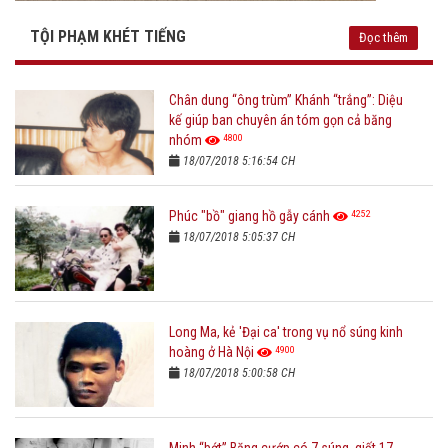
TỘI PHẠM KHÉT TIẾNG
Đọc thêm
Chân dung “ông trùm” Khánh “trắng”: Diệu
kế giúp ban chuyên án tóm gọn cả băng
4800
nhóm
18/07/2018 5:16:54 CH
4252
Phúc "bồ" giang hồ gẫy cánh
18/07/2018 5:05:37 CH
Long Ma, kẻ 'Đại ca' trong vụ nổ súng kinh
4900
hoàng ở Hà Nội
18/07/2018 5:00:58 CH