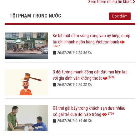
Xem thêm nhiều tin khác
TỘI PHẠM TRONG NƯỚC
Đọc thêm
Kẻ bịt mặt cầm súng xông vào uy hiếp, cướp
tại chi nhánh ngân hàng Vietcombank
3507
26/07/2019 9:20:34 SA
3 đối tượng manh động cắt đứt mọi liên lạc
3479
với gia đình vẫn không thoát
26/07/2019 9:20:33 SA
Gã trai gài bẫy trong khách sạn đưa nhiều
3759
cô gái trẻ đua đòi vào tròng
25/07/2019 9:19:50 CH