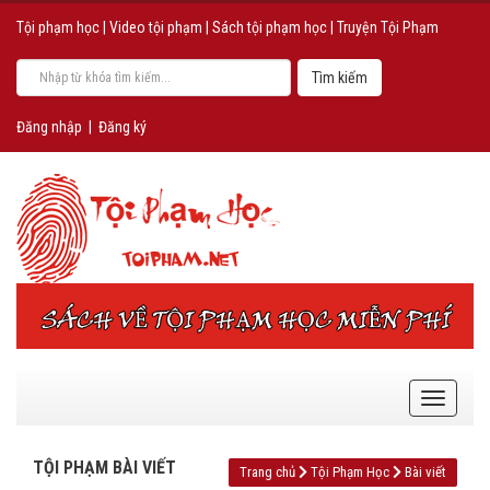
Tội phạm học
|
Video tội phạm
|
Sách tội phạm học
|
Truyện Tội Phạm
Đăng nhập
|
Đăng ký
TỘI PHẠM BÀI VIẾT
Trang chủ
Tội Phạm Học
Bài viết