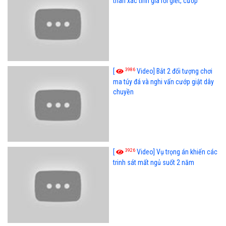
thân xác tình già rồi giết, cướp
3986
[
Video] Bắt 2 đối tượng chơi
ma túy đá và nghi vấn cướp giật dây
chuyền
3926
[
Video] Vụ trọng án khiến các
trinh sát mất ngủ suốt 2 năm