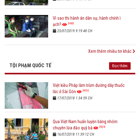
Vì sao thi hành án dân sự, hành chính ì
3665
ạch?
25/07/2019 9:19:48 CH
Xem thêm nhiều tin khác
TỘI PHẠM QUỐC TẾ
Đọc thêm
Việt kiều Pháp làm trùm đường dây thuốc
3956
lắc ở Sài Gòn
17/07/2018 1:34:59 CH
Qua Việt Nam huấn luyện băng nhóm
3924
chuyên lừa đảo quý bà
16/07/2018 11:39:12 CH