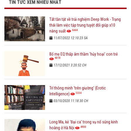
TIN TỨC XEM NHIỀU NHẤT
Tất tần tật về trải nghiệm Deep Work - Trạng
thái làm việc tập trung tuyệt đối giúp x10
6444
năng suất
11/07/2022 12:10:23 SA
Bố mẹ EQ thấp âm thầm 'hủy hoại' con trẻ
6018
17/12/2021 3:20:52 CH
Trí thông minh 'trên giường' (Erotic
5334
Intelligence)
03/10/2020 11:18:30 CH
Long Ma, kẻ 'Đại ca' trong vụ nổ súng kinh
4900
hoàng ở Hà Nội