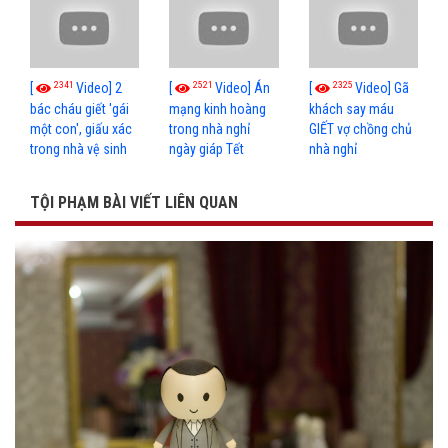
2341
2521
2325
[
Video] 2
[
Video] Án
[
Video] Gã
bác cháu giết 'gái
mạng kinh hoàng
khách say máu
một con', giấu xác
trong nhà nghỉ
GIẾT vợ chồng chủ
trong nhà vệ sinh
ngày giáp Tết
nhà nghỉ
TỘI PHẠM BÀI VIẾT LIÊN QUAN