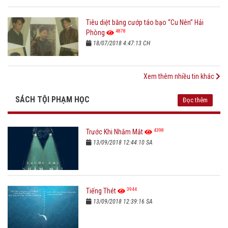
Tiêu diệt băng cướp táo bạo “Cu Nên” Hải
4878
Phòng
18/07/2018 4:47:13 CH
Xem thêm nhiều tin khác
SÁCH TỘI PHẠM HỌC
Đọc thêm
4398
Trước Khi Nhắm Mắt
13/09/2018 12:44:10 SA
3944
Tiếng Thét
13/09/2018 12:39:16 SA