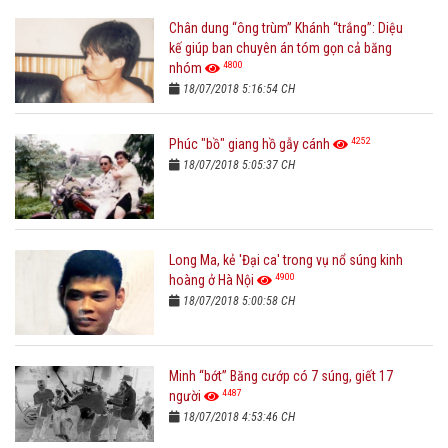
Chân dung “ông trùm” Khánh “trắng”: Diệu
kế giúp ban chuyên án tóm gọn cả băng
4800
nhóm
18/07/2018 5:16:54 CH
4252
Phúc "bồ" giang hồ gẫy cánh
18/07/2018 5:05:37 CH
Long Ma, kẻ 'Đại ca' trong vụ nổ súng kinh
4900
hoàng ở Hà Nội
18/07/2018 5:00:58 CH
Minh “bớt” Băng cướp có 7 súng, giết 17
4487
người
18/07/2018 4:53:46 CH