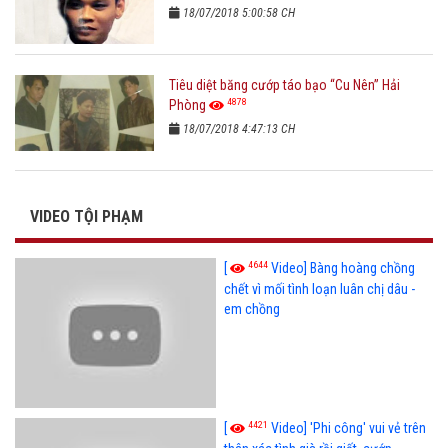
18/07/2018 5:00:58 CH
Tiêu diệt băng cướp táo bạo “Cu Nên” Hải
4878
Phòng
18/07/2018 4:47:13 CH
VIDEO TỘI PHẠM
4644
[
Video] Bàng hoàng chồng
chết vì mối tình loạn luân chị dâu -
em chồng
4421
[
Video] 'Phi công' vui vẻ trên