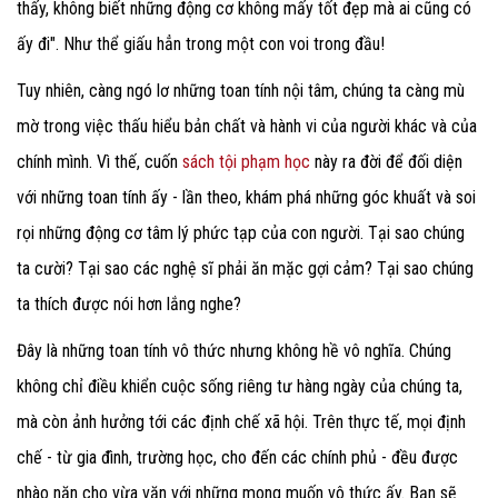
thấy, không biết những động cơ không mấy tốt đẹp mà ai cũng có
ấy đi". Như thể giấu hẳn trong một con voi trong đầu!
Tuy nhiên, càng ngó lơ những toan tính nội tâm, chúng ta càng mù
mờ trong việc thấu hiểu bản chất và hành vi của người khác và của
chính mình. Vì thế, cuốn
sách tội phạm học
này ra đời để đối diện
với những toan tính ấy - lần theo, khám phá những góc khuất và soi
rọi những động cơ tâm lý phức tạp của con người. Tại sao chúng
ta cười? Tại sao các nghệ sĩ phải ăn mặc gợi cảm? Tại sao chúng
ta thích được nói hơn lắng nghe?
Đây là những toan tính vô thức nhưng không hề vô nghĩa. Chúng
không chỉ điều khiển cuộc sống riêng tư hàng ngày của chúng ta,
mà còn ảnh hưởng tới các định chế xã hội. Trên thực tế, mọi định
chế - từ gia đình, trường học, cho đến các chính phủ - đều được
nhào nặn cho vừa vặn với những mong muốn vô thức ấy. Bạn sẽ