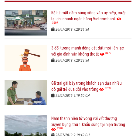
Kẻ bịt mặt cầm súng xông vào uy hiếp, cướp
tại chi nhánh ngân hàng Vietcombank
3507
26/07/2019 9:20:34 SA
3 đối tượng manh động cắt đứt mọi liên lạc
3479
với gia đình vẫn không thoát
26/07/2019 9:20:33 SA
Gã trai gài bẫy trong khách sạn đưa nhiều
3759
cô gái trẻ đua đòi vào tròng
25/07/2019 9:19:50 CH
Nam thanh niên tử vong với vết thương
xuyên bụng, thu 1 khẩu súng tại hiện trường
3328
25/07/2019 9:19:49 CH