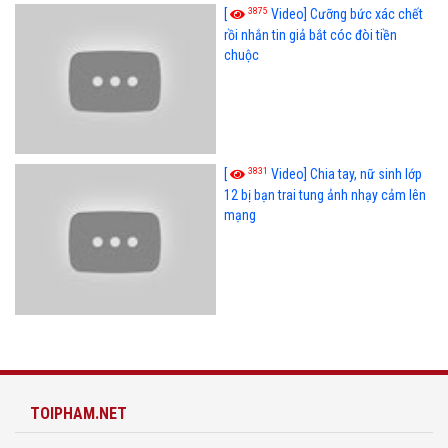
3875
[
Video] Cưỡng bức xác chết
rồi nhắn tin giả bắt cóc đòi tiền
chuộc
3831
[
Video] Chia tay, nữ sinh lớp
12 bị bạn trai tung ảnh nhạy cảm lên
mạng
TOIPHAM.NET