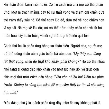
khi nhận điểm kém môn toán. Có hai cách mà cha mẹ có thể phản
ứng. Một là trách mắng, bày tỏ sự thất vọng và thậm chí khiến đứa
trẻ cảm thấy xấu hổ. Có thể ngay lúc đó, đứa trẻ sẽ học chăm hơn
vì sợ hãi. Nhưng về lâu dài, nó có thể cảm thấy chán nản và từ bỏ
môn học này hoàn toàn, vì nỗi sợ thất bại trở nên quá lớn.
Cách thứ hai là phản ứng bằng sự thấu hiểu. Người cha, người mẹ
có thể công nhận cảm giác buồn bã của con:
“Mẹ thấy con đang
rất thất vọng. Điều đó thật khó khăn, phải không?”
Họ có thể nhắc
nhở rằng ai cũng gặp khó khăn vào một lúc nào đó, và giúp con
nhìn mọi thứ một cách cân bằng:
“Vẫn còn nhiều bài kiểm tra phía
trước. Chúng ta cùng tìm cách để con cảm thấy tự tin và sẵn sàng
hơn nhé.”
Điều đáng chú ý là, cách phản ứng đầy trắc ẩn này không phải là