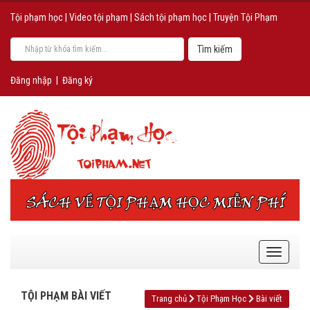
Tội phạm học
|
Video tội phạm
|
Sách tội phạm học
|
Truyện Tội Phạm
Đăng nhập
|
Đăng ký
TỘI PHẠM BÀI VIẾT
Trang chủ
Tội Phạm Học
Bài viết