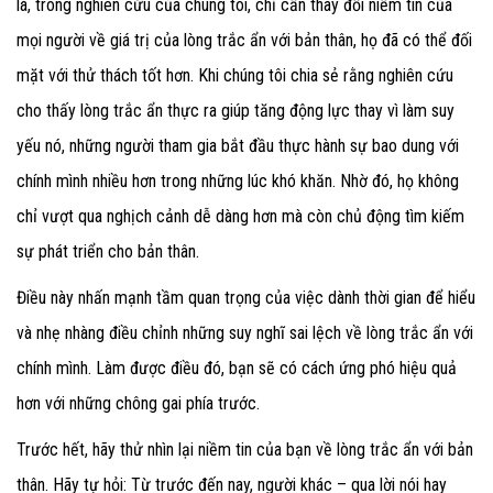
là, trong nghiên cứu của chúng tôi, chỉ cần thay đổi niềm tin của
mọi người về giá trị của lòng trắc ẩn với bản thân, họ đã có thể đối
mặt với thử thách tốt hơn. Khi chúng tôi chia sẻ rằng nghiên cứu
cho thấy lòng trắc ẩn thực ra giúp tăng động lực thay vì làm suy
yếu nó, những người tham gia bắt đầu thực hành sự bao dung với
chính mình nhiều hơn trong những lúc khó khăn. Nhờ đó, họ không
chỉ vượt qua nghịch cảnh dễ dàng hơn mà còn chủ động tìm kiếm
sự phát triển cho bản thân.
Điều này nhấn mạnh tầm quan trọng của việc dành thời gian để hiểu
và nhẹ nhàng điều chỉnh những suy nghĩ sai lệch về lòng trắc ẩn với
chính mình. Làm được điều đó, bạn sẽ có cách ứng phó hiệu quả
hơn với những chông gai phía trước.
Trước hết, hãy thử nhìn lại niềm tin của bạn về lòng trắc ẩn với bản
thân. Hãy tự hỏi: Từ trước đến nay, người khác – qua lời nói hay