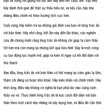
bạn sẽ sống với giọng nói nội tâm này đến hết cuộc đời. Vậy nên,
hãy dành thời gian để thật sự thấu hiểu nó, và nếu cần, hãy nhẹ
nhàng điều chỉnh nó theo hướng tích cực hơn.
Cuối cùng, hãy kiểm tra lại những giả định của bạn về lòng trắc ẩn
với bản thân. Hãy nhớ rằng, hết lần này đến lần khác, các nghiên
cứu đã chứng minh rằng lòng trắc ẩn không chỉ giúp ta cảm thấy
tốt hơn mà còn mang lại những kết quả hữu hình. Đây là một công
cụ tạo động lực mạnh mẽ, giúp ta kiên trì ngay cả khi đối diện với
thử thách.
Ban đầu, lòng trắc ẩn với bản thân có thể mang lại cảm giác lạ lẫm,
thậm chí đáng sợ hoặc khó khăn. Hãy kiên nhẫn với chính mình. Hãy
nhớ rằng, điều này không có nghĩa là bạn phải lúc nào cũng cảm
thấy vui vẻ. Thực hành lòng trắc ẩn là học cách đối diện với bản
thân theo một cách nhẹ nhàng và xây dựng hơn, và điều đó cần thời