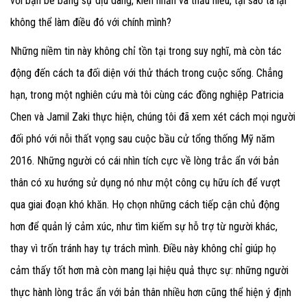
với bạn bè bằng sự dịu dàng, kiên nhẫn và thấu hiểu, tại sao ta lại
không thể làm điều đó với chính mình?
Những niềm tin này không chỉ tồn tại trong suy nghĩ, mà còn tác
động đến cách ta đối diện với thử thách trong cuộc sống. Chẳng
hạn, trong một nghiên cứu mà tôi cùng các đồng nghiệp Patricia
Chen và Jamil Zaki thực hiện, chúng tôi đã xem xét cách mọi người
đối phó với nỗi thất vọng sau cuộc bầu cử tổng thống Mỹ năm
2016. Những người có cái nhìn tích cực về lòng trắc ẩn với bản
thân có xu hướng sử dụng nó như một công cụ hữu ích để vượt
qua giai đoạn khó khăn. Họ chọn những cách tiếp cận chủ động
hơn để quản lý cảm xúc, như tìm kiếm sự hỗ trợ từ người khác,
thay vì trốn tránh hay tự trách mình. Điều này không chỉ giúp họ
cảm thấy tốt hơn mà còn mang lại hiệu quả thực sự: những người
thực hành lòng trắc ẩn với bản thân nhiều hơn cũng thể hiện ý định