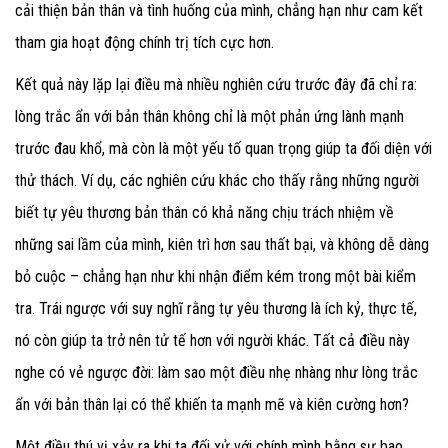
cải thiện bản thân và tình huống của mình, chẳng hạn như cam kết
tham gia hoạt động chính trị tích cực hơn.
Kết quả này lặp lại điều mà nhiều nghiên cứu trước đây đã chỉ ra:
lòng trắc ẩn với bản thân không chỉ là một phản ứng lành mạnh
trước đau khổ, mà còn là một yếu tố quan trọng giúp ta đối diện với
thử thách. Ví dụ, các nghiên cứu khác cho thấy rằng những người
biết tự yêu thương bản thân có khả năng chịu trách nhiệm về
những sai lầm của mình, kiên trì hơn sau thất bại, và không dễ dàng
bỏ cuộc – chẳng hạn như khi nhận điểm kém trong một bài kiểm
tra. Trái ngược với suy nghĩ rằng tự yêu thương là ích kỷ, thực tế,
nó còn giúp ta trở nên tử tế hơn với người khác. Tất cả điều này
nghe có vẻ ngược đời: làm sao một điều nhẹ nhàng như lòng trắc
ẩn với bản thân lại có thể khiến ta mạnh mẽ và kiên cường hơn?
Một điều thú vị xảy ra khi ta đối xử với chính mình bằng sự bao