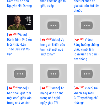
Cấm Yêu ác như
thân xác tình già rồi
chết rồi nhắn tin
Nguyễn Hải Dương
giết, cướp
giả bắt cóc đòi tiền
chuộc
2683
[
Video]
3926
4644
[
Video] Vụ
[
Video]
Hành Trình Phá Án
Mới Nhất - Lần
trọng án khiến các
Bàng hoàng chồng
Theo Dấu Vết Vỏ
trinh sát mất ngủ
chết vì mối tình
Đạn
suốt 2 năm
loạn luân chị dâu -
em chồng
2340
2521
2325
[
Video] 2
[
Video] Án
[
Video] Gã
bác cháu giết 'gái
mạng kinh hoàng
khách say máu
một con', giấu xác
trong nhà nghỉ
GIẾT vợ chồng chủ
trong nhà vệ sinh
ngày giáp Tết
nhà nghỉ