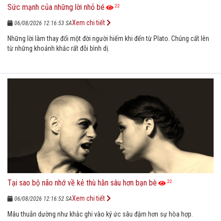
Sức mạnh của những lời nhỏ bé
22
Xem chi tiết
06/08/2026 12:16:53 SA
Những lời làm thay đổi một đời người hiếm khi đến từ Plato. Chúng cất lên
từ những khoảnh khắc rất đỗi bình dị.
Tại sao bộ não nhớ về kẻ thù hằn sâu hơn bạn bè
22
Xem chi tiết
06/08/2026 12:16:52 SA
Mâu thuẫn dường như khắc ghi vào ký ức sâu đậm hơn sự hòa hợp.