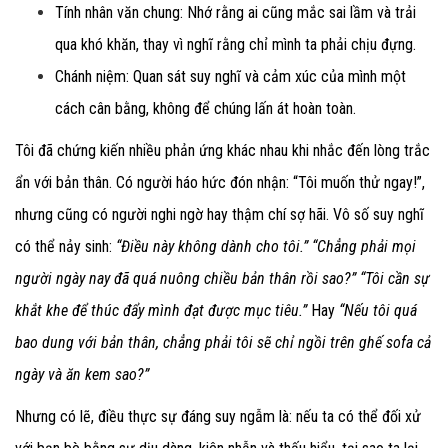
Tính nhân văn chung
: Nhớ rằng ai cũng mắc sai lầm và trải
qua khó khăn, thay vì nghĩ rằng chỉ mình ta phải chịu đựng.
Chánh niệm
: Quan sát suy nghĩ và cảm xúc của mình một
cách cân bằng, không để chúng lấn át hoàn toàn.
Tôi đã chứng kiến nhiều phản ứng khác nhau khi nhắc đến lòng trắc
ẩn với bản thân. Có người háo hức đón nhận: “Tôi muốn thử ngay!”,
nhưng cũng có người nghi ngờ hay thậm chí sợ hãi. Vô số suy nghĩ
có thể nảy sinh:
“Điều này không dành cho tôi.”
“Chẳng phải mọi
người ngày nay đã quá nuông chiều bản thân rồi sao?”
“Tôi cần sự
khắt khe để thúc đẩy mình đạt được mục tiêu.”
Hay
“Nếu tôi quá
bao dung với bản thân, chẳng phải tôi sẽ chỉ ngồi trên ghế sofa cả
ngày và ăn kem sao?”
Nhưng có lẽ, điều thực sự đáng suy ngẫm là: nếu ta có thể đối xử