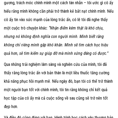
gương, trách móc chính mình một cách tàn nhẫn – tôi ước gì cô ấy
hiểu rằng mình không cần phải trở thành kẻ bắt nạt chính mình. Nếu
cô ấy tin vào sức mạnh của lòng trắc ẩn, có lẽ tôi đã nghe thấy
một cuộc trò chuyện khác:
“Nhận điểm kém thật là khó chịu,
nhưng nó không định nghĩa con người mình. Mình biết rằng
không chỉ riêng mình gặp khó khăn. Mình sẽ tìm cách học hiệu
quả hơn, sẽ tìm kiếm sự giúp đỡ mà mình xứng đáng có được.”
Qua những trải nghiệm lâm sàng và nghiên cứu của mình, tôi đã
thấy rằng lòng trắc ẩn với bản thân là một liều thuốc tăng cường
khả năng phục hồi mạnh mẽ. Nếu ngày đó, bạn tôi có thể trở thành
một người bạn tốt với chính mình, tôi tin rằng không chỉ kết quả
học tập của cô ấy mà cả cuộc sống về sau cũng sẽ trở nên tốt
đẹp hơn.
Và điều đó cũng đúng với bạn. Hành trình học cách yêu thương bản