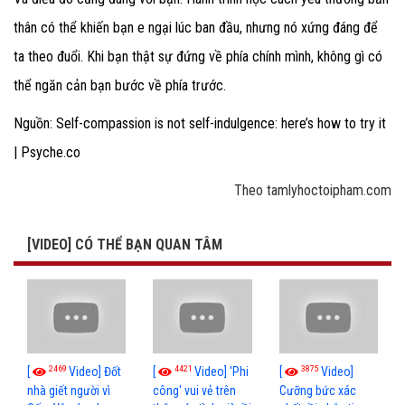
thân có thể khiến bạn e ngại lúc ban đầu, nhưng nó xứng đáng để
ta theo đuổi. Khi bạn thật sự đứng về phía chính mình, không gì có
thể ngăn cản bạn bước về phía trước.
Nguồn: Self-compassion is not self-indulgence: here’s how to try it
| Psyche.co
Theo tamlyhoctoipham.com
[VIDEO] CÓ THỂ BẠN QUAN TÂM
2469
4421
3875
[
Video] Đốt
[
Video] 'Phi
[
Video]
nhà giết người vì
công' vui vẻ trên
Cưỡng bức xác