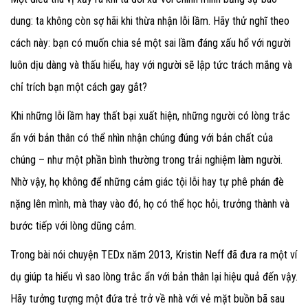
dung: ta không còn sợ hãi khi thừa nhận lỗi lầm. Hãy thử nghĩ theo
cách này: bạn có muốn chia sẻ một sai lầm đáng xấu hổ với người
luôn dịu dàng và thấu hiểu, hay với người sẽ lập tức trách mắng và
chỉ trích bạn một cách gay gắt?
Khi những lỗi lầm hay thất bại xuất hiện, những người có lòng trắc
ẩn với bản thân có thể nhìn nhận chúng đúng với bản chất của
chúng – như một phần bình thường trong trải nghiệm làm người.
Nhờ vậy, họ không để những cảm giác tội lỗi hay tự phê phán đè
nặng lên mình, mà thay vào đó, họ có thể học hỏi, trưởng thành và
bước tiếp với lòng dũng cảm.
Trong bài nói chuyện TEDx năm 2013, Kristin Neff đã đưa ra một ví
dụ giúp ta hiểu vì sao lòng trắc ẩn với bản thân lại hiệu quả đến vậy.
Hãy tưởng tượng một đứa trẻ trở về nhà với vẻ mặt buồn bã sau