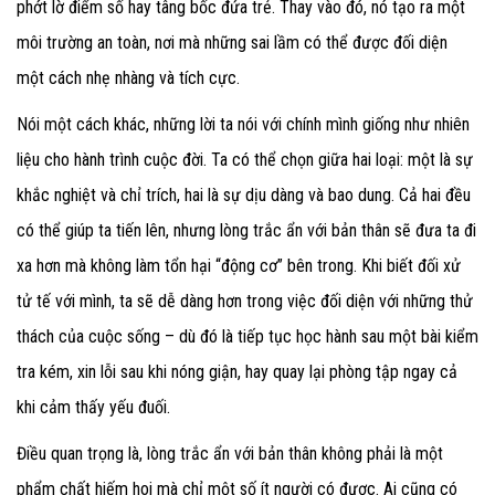
phớt lờ điểm số hay tâng bốc đứa trẻ. Thay vào đó, nó tạo ra một
môi trường an toàn, nơi mà những sai lầm có thể được đối diện
một cách nhẹ nhàng và tích cực.
Nói một cách khác, những lời ta nói với chính mình giống như nhiên
liệu cho hành trình cuộc đời. Ta có thể chọn giữa hai loại: một là sự
khắc nghiệt và chỉ trích, hai là sự dịu dàng và bao dung. Cả hai đều
có thể giúp ta tiến lên, nhưng lòng trắc ẩn với bản thân sẽ đưa ta đi
xa hơn mà không làm tổn hại “động cơ” bên trong. Khi biết đối xử
tử tế với mình, ta sẽ dễ dàng hơn trong việc đối diện với những thử
thách của cuộc sống – dù đó là tiếp tục học hành sau một bài kiểm
tra kém, xin lỗi sau khi nóng giận, hay quay lại phòng tập ngay cả
khi cảm thấy yếu đuối.
Điều quan trọng là, lòng trắc ẩn với bản thân không phải là một
phẩm chất hiếm hoi mà chỉ một số ít người có được. Ai cũng có