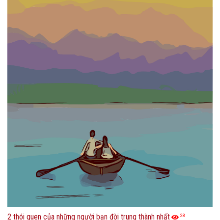
2 thói quen của những người bạn đời trung thành nhất
28