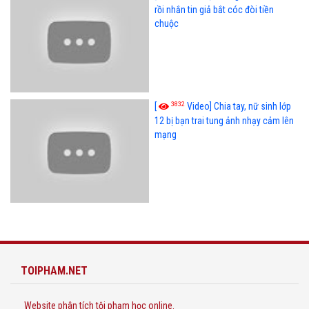
rồi nhắn tin giả bắt cóc đòi tiền
chuộc
3832
[
Video] Chia tay, nữ sinh lớp
12 bị bạn trai tung ảnh nhạy cảm lên
mạng
TOIPHAM.NET
Website phân tích tội phạm học online.