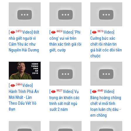
2473
4424
3876
[
Video] Đốt
[
Video] 'Phi
[
Video]
nhà giết người vì
công' vui vẻ trên
Cưỡng bức xác
Cấm Yêu ác như
thân xác tình già rồi
chết rồi nhắn tin
Nguyễn Hải Dương
giết, cướp
giả bắt cóc đòi tiền
chuộc
2684
[
Video]
3927
4645
[
Video] Vụ
[
Video]
Hành Trình Phá Án
Mới Nhất - Lần
trọng án khiến các
Bàng hoàng chồng
Theo Dấu Vết Vỏ
trinh sát mất ngủ
chết vì mối tình
Đạn
suốt 2 năm
loạn luân chị dâu -
em chồng