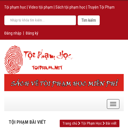
Tội phạm học
|
Video tội phạm
|
Sách tội phạm học
|
Truyện Tội Phạm
Đăng nhập
|
Đăng ký
TỘI PHẠM BÀI VIẾT
Trang chủ
Tội Phạm Học
Bài viết