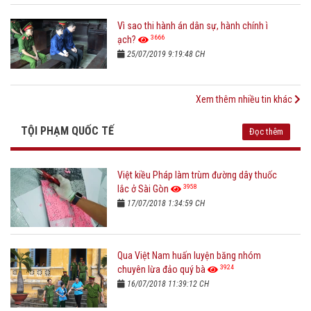
Vì sao thi hành án dân sự, hành chính ì
3666
ạch?
25/07/2019 9:19:48 CH
Xem thêm nhiều tin khác
TỘI PHẠM QUỐC TẾ
Đọc thêm
Việt kiều Pháp làm trùm đường dây thuốc
3958
lắc ở Sài Gòn
17/07/2018 1:34:59 CH
Qua Việt Nam huấn luyện băng nhóm
3924
chuyên lừa đảo quý bà
16/07/2018 11:39:12 CH