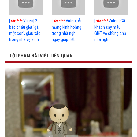
2342
2523
2326
[
Video] 2
[
Video] Án
[
Video] Gã
bác cháu giết 'gái
mạng kinh hoàng
khách say máu
một con', giấu xác
trong nhà nghỉ
GIẾT vợ chồng chủ
trong nhà vệ sinh
ngày giáp Tết
nhà nghỉ
TỘI PHẠM BÀI VIẾT LIÊN QUAN