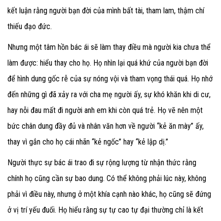
kết luận rằng người bạn đời của mình bất tài, tham lam, thậm chí
thiếu đạo đức.
Nhưng một tâm hồn bác ái sẽ làm thay điều mà người kia chưa thể
làm được: hiểu thay cho họ.
Họ nhìn lại quá khứ của người bạn đời
để hình dung gốc rễ của sự nóng vội và tham vọng thái quá. Họ nhớ
đến những gì đã xảy ra với cha mẹ người ấy, sự khó khăn khi di cư,
hay nỗi đau mất đi người anh em khi còn quá trẻ. Họ vẽ nên một
bức chân dung đầy đủ và nhân văn hơn về người “kẻ ăn mày” ấy,
thay vì gắn cho họ cái nhãn “kẻ ngốc” hay “kẻ lập dị.”
Người thực sự bác ái trao đi sự rộng lượng từ nhận thức rằng
chính họ cũng cần sự bao dung. Có thể không phải lúc này, không
phải vì điều này, nhưng ở một khía cạnh nào khác, họ cũng sẽ đứng
ở vị trí yếu đuối. Họ hiểu rằng sự tự cao tự đại thường chỉ là kết