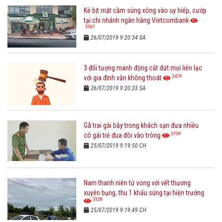
Kẻ bịt mặt cầm súng xông vào uy hiếp, cướp
tại chi nhánh ngân hàng Vietcombank
3507
26/07/2019 9:20:34 SA
3 đối tượng manh động cắt đứt mọi liên lạc
3479
với gia đình vẫn không thoát
26/07/2019 9:20:33 SA
Gã trai gài bẫy trong khách sạn đưa nhiều
3759
cô gái trẻ đua đòi vào tròng
25/07/2019 9:19:50 CH
Nam thanh niên tử vong với vết thương
xuyên bụng, thu 1 khẩu súng tại hiện trường
3328
25/07/2019 9:19:49 CH