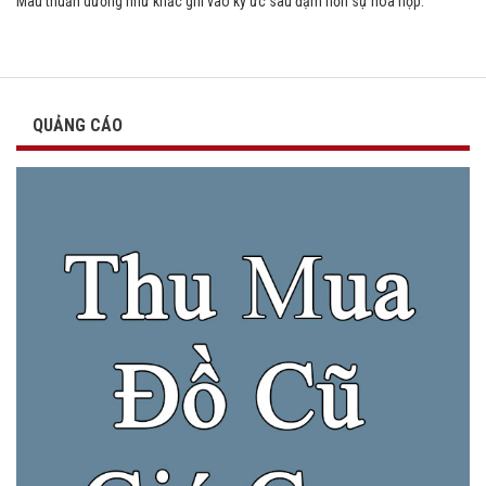
Mâu thuẫn dường như khắc ghi vào ký ức sâu đậm hơn sự hòa hợp.
QUẢNG CÁO