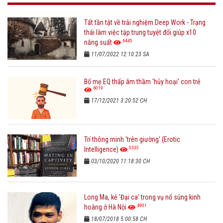
Tất tần tật về trải nghiệm Deep Work - Trạng
thái làm việc tập trung tuyệt đối giúp x10
6445
năng suất
11/07/2022 12:10:23 SA
Bố mẹ EQ thấp âm thầm 'hủy hoại' con trẻ
6019
17/12/2021 3:20:52 CH
Trí thông minh 'trên giường' (Erotic
5335
Intelligence)
03/10/2020 11:18:30 CH
Long Ma, kẻ 'Đại ca' trong vụ nổ súng kinh
4901
hoàng ở Hà Nội
18/07/2018 5:00:58 CH