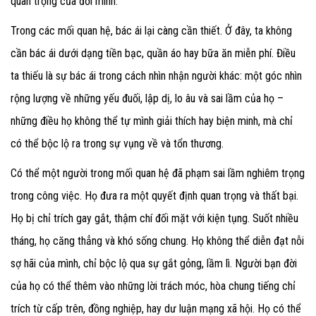
quan trọng của đời mình.
Trong các mối quan hệ, bác ái lại càng cần thiết.
Ở đây, ta không
cần bác ái dưới dạng tiền bạc, quần áo hay bữa ăn miễn phí. Điều
ta thiếu là sự bác ái trong cách nhìn nhận người khác
: một góc nhìn
rộng lượng về những yếu đuối, lập dị, lo âu và sai lầm của họ –
những điều họ không thể tự mình giải thích hay biện minh, mà chỉ
có thể bộc lộ ra trong sự vụng về và tổn thương.
Có thể một người trong mối quan hệ đã phạm sai lầm nghiêm trọng
trong công việc. Họ đưa ra một quyết định quan trọng và thất bại.
Họ bị chỉ trích gay gắt, thậm chí đối mặt với kiện tụng. Suốt nhiều
tháng, họ căng thẳng và khó sống chung. Họ không thể diễn đạt nỗi
sợ hãi của mình, chỉ bộc lộ qua sự gắt gỏng, lầm lì. Người bạn đời
của họ có thể thêm vào những lời trách móc, hòa chung tiếng chỉ
trích từ cấp trên, đồng nghiệp, hay dư luận mạng xã hội. Họ có thể