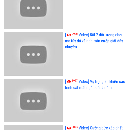
3988
[
Video] Bắt 2 đối tượng chơi
ma túy đá và nghi vấn cướp giật dây
chuyền
3927
[
Video] Vụ trọng án khiến các
trinh sát mất ngủ suốt 2 năm
3876
[
Video] Cưỡng bức xác chết