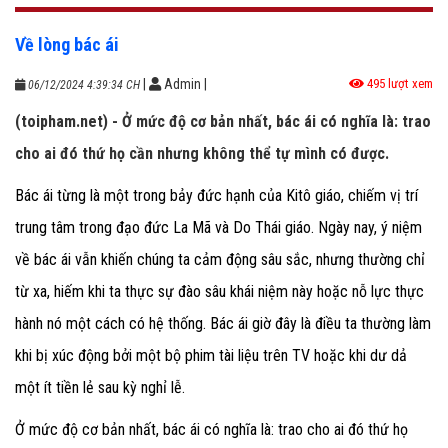
Về lòng bác ái
|
Admin
|
495 lượt xem
06/12/2024 4:39:34 CH
(toipham.net) - Ở mức độ cơ bản nhất, bác ái có nghĩa là: trao
cho ai đó thứ họ cần nhưng không thể tự mình có được.
Bác ái từng là một trong bảy đức hạnh của Kitô giáo, chiếm vị trí
trung tâm trong đạo đức La Mã và Do Thái giáo. Ngày nay, ý niệm
về bác ái vẫn khiến chúng ta cảm động sâu sắc, nhưng thường chỉ
từ xa, hiếm khi ta thực sự đào sâu khái niệm này hoặc nỗ lực thực
hành nó một cách có hệ thống. Bác ái giờ đây là điều ta thường làm
khi bị xúc động bởi một bộ phim tài liệu trên TV hoặc khi dư dả
một ít tiền lẻ sau kỳ nghỉ lễ.
Ở mức độ cơ bản nhất, bác ái có nghĩa là: trao cho ai đó thứ họ