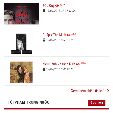
4719
Đảo Quỷ
13/09/2018 12:34:42 SA
4035
Pháp Y Tần Minh
13/07/2018 3:59:16 CH
4176
Kiêu Hãnh Và Định Kiến
13/07/2018 3:48:06 CH
Xem thêm nhiều tin khác
TỘI PHẠM TRONG NƯỚC
Đọc thêm