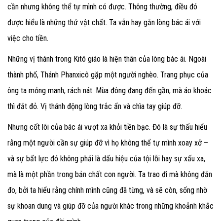
cần nhưng không thể tự mình có được. Thông thường, điều đó
được hiểu là những thứ vật chất. Ta vẫn hay gắn lòng bác ái với
việc cho tiền.
Những vị thánh trong Kitô giáo là hiện thân của lòng bác ái. Ngoài
thành phố, Thánh Phanxicô gặp một người nghèo. Trang phục của
ông ta mỏng manh, rách nát. Mùa đông đang đến gần, mà áo khoác
thì đắt đỏ. Vị thánh động lòng trắc ẩn và chìa tay giúp đỡ.
Nhưng cốt lõi của bác ái vượt xa khỏi tiền bạc. Đó là sự thấu hiểu
rằng một người cần sự giúp đỡ vì họ không thể tự mình xoay xở –
và sự bất lực đó không phải là dấu hiệu của tội lỗi hay sự xấu xa,
mà là một phần trong bản chất con người. Ta trao đi mà không đắn
đo, bởi ta hiểu rằng chính mình cũng đã từng, và sẽ còn, sống nhờ
sự khoan dung và giúp đỡ của người khác trong những khoảnh khắc