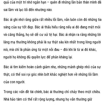
quả của một trí nhớ ngắn hạn – quên đi những lần bản thân mình đã
sai lầm và lạc lối đến nhường nào.
Bác ái ghi nhớ rằng giữa rất nhiều lỗi lầm, vẫn luôn còn đó những tia
sáng của sự tốt đẹp. Bác ái thấu hiểu rằng nếu ai đó đang mệt mỏi
và căng thẳng, họ sẽ dễ cư xử tệ hại. Bác ái nhận ra rằng những lời
lăng mạ thường không phải là sự thật sâu kín nhất trong lòng người
nói, mà chỉ là phản ứng từ một nỗi đau – đôi khi là từ ai đó khác,
người họ không đủ quyền lực để phản kháng lại.
Bác ái tìm kiếm hoàn cảnh giảm nhẹ, những mảnh ghép nhỏ của sự
thật, có thể soi rọi góc nhìn bớt khắc nghiệt hơn về những lỗi lầm
của con người.
Trong các vấn đề tài chính, bác ái thường chỉ chảy theo một chiều.
Nhà hảo tâm có thể rất rộng lượng, nhưng họ vẫn thường giữ