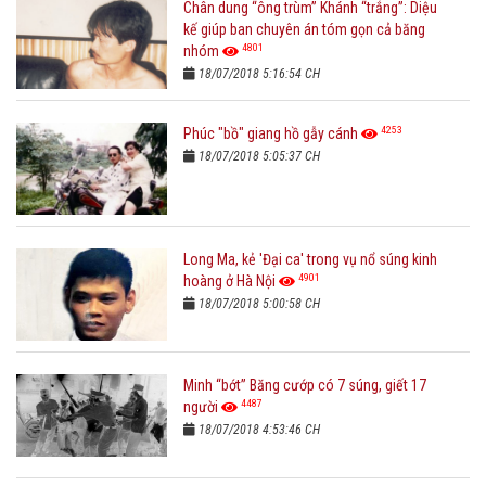
Chân dung “ông trùm” Khánh “trắng”: Diệu
kế giúp ban chuyên án tóm gọn cả băng
4801
nhóm
18/07/2018 5:16:54 CH
4253
Phúc "bồ" giang hồ gẫy cánh
18/07/2018 5:05:37 CH
Long Ma, kẻ 'Đại ca' trong vụ nổ súng kinh
4901
hoàng ở Hà Nội
18/07/2018 5:00:58 CH
Minh “bớt” Băng cướp có 7 súng, giết 17
4487
người
18/07/2018 4:53:46 CH