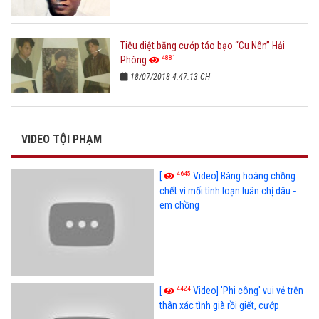
Tiêu diệt băng cướp táo bạo “Cu Nên” Hải
4881
Phòng
18/07/2018 4:47:13 CH
VIDEO TỘI PHẠM
4645
[
Video] Bàng hoàng chồng
chết vì mối tình loạn luân chị dâu -
em chồng
4424
[
Video] 'Phi công' vui vẻ trên
thân xác tình già rồi giết, cướp