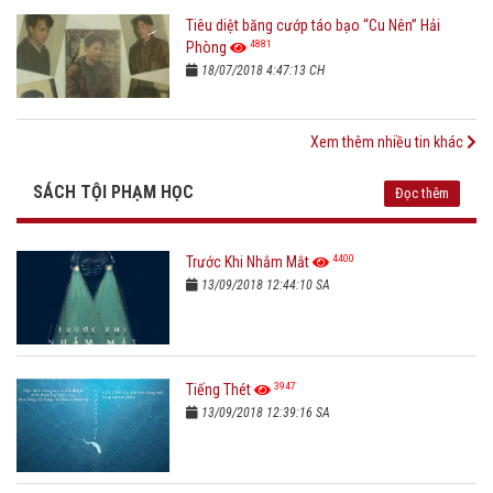
Tiêu diệt băng cướp táo bạo “Cu Nên” Hải
4881
Phòng
18/07/2018 4:47:13 CH
Xem thêm nhiều tin khác
SÁCH TỘI PHẠM HỌC
Đọc thêm
4400
Trước Khi Nhắm Mắt
13/09/2018 12:44:10 SA
3947
Tiếng Thét
13/09/2018 12:39:16 SA