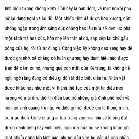
tính biểu tượng không kém. Lần này là ban đêm, và một người phụ
nữ lại đang ngồi vá lại đồ. Một chiếc đèn đã được kéo xuống, căn
phòng ngập trong ánh sáng dịu; chẳng bao lâu nữa sẽ đến lúc pha
một tách trà hoa cúc, hôn nhẹ lên trán ai đó, sắp xếp lại chú gấu
bông của họ, rồi từ từ đi ngủ. Công việc ấy không cao sang hay dễ
được ghi nhớ, sẽ chẳng có huân chương hay danh hiệu nào được
trao để cảm ơn nó, nhưng qua con mắt của Kersting, ta không hề
nghi ngờ rằng đang có điều gì đó rất đặc biệt diễn ra. Nhân vật
được khắc họa như một vị thánh thế tục của một tín điều mới
hướng về mái ấm, thứ tín điều bác bỏ những giả định phổ biến về
nơi nào vinh quang trú ngụ và điều gì mới được coi là thông minh,
có mục đích. Có lẽ những ai tập trung vào mái nhà sẽ không đạt
được danh tiếng hay vinh hiển, ngôi mộ của họ sẽ không khắc ghi
một chiến công lấp lánh nào, nhưng dẫu vậy, họ vẫn đã góp phần