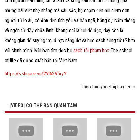
con người hiểu mình, chữa lành và sống sâu sắc hơn. Thông qua
những bài viết nhẹ nhàng mà sâu sắc, họ chạm đến nỗi niềm con
người, từ lo âu, cô đơn đến tình yêu và bản ngã, bằng sự cảm thông
và ngôn từ đầy chữa lành. Không chỉ là nơi để đọc, đây còn là
không gian để suy ngẫm, được nâng đỡ và học cách sống tử tế hơn
với chính mình. Mời bạn tìm đọc bộ
sách tội phạm học
The school
of life đã được xuất bản tại Việt Nam
https://s.shopee.vn/2Vl62V5ryY
Theo tamlyhoctoipham.com
[VIDEO] CÓ THỂ BẠN QUAN TÂM