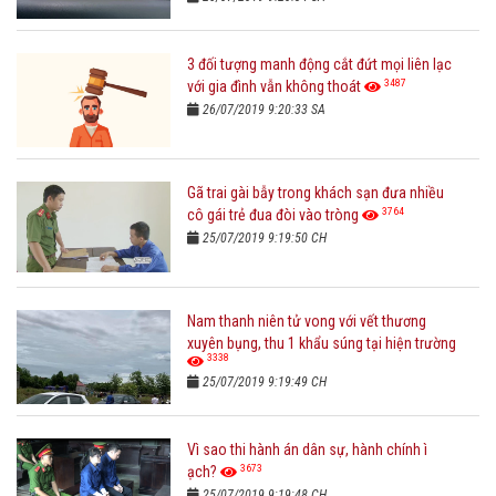
3 đối tượng manh động cắt đứt mọi liên lạc
3487
với gia đình vẫn không thoát
26/07/2019 9:20:33 SA
Gã trai gài bẫy trong khách sạn đưa nhiều
3764
cô gái trẻ đua đòi vào tròng
25/07/2019 9:19:50 CH
Nam thanh niên tử vong với vết thương
xuyên bụng, thu 1 khẩu súng tại hiện trường
3338
25/07/2019 9:19:49 CH
Vì sao thi hành án dân sự, hành chính ì
3673
ạch?
25/07/2019 9:19:48 CH