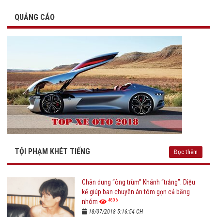
QUẢNG CÁO
TỘI PHẠM KHÉT TIẾNG
Đọc thêm
Chân dung “ông trùm” Khánh “trắng”: Diệu
kế giúp ban chuyên án tóm gọn cả băng
4806
nhóm
18/07/2018 5:16:54 CH