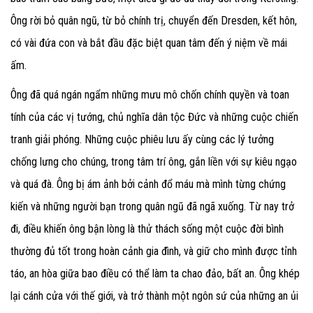
Ông rời bỏ quân ngũ, từ bỏ chính trị, chuyển đến Dresden, kết hôn,
có vài đứa con và bắt đầu đặc biệt quan tâm đến ý niệm về mái
ấm.
Ông đã quá ngán ngẩm những mưu mô chốn chính quyền và toan
tính của các vị tướng, chủ nghĩa dân tộc Đức và những cuộc chiến
tranh giải phóng. Những cuộc phiêu lưu ấy cùng các lý tưởng
chống lưng cho chúng, trong tâm trí ông, gắn liền với sự kiêu ngạo
và quá đà. Ông bị ám ảnh bởi cảnh đổ máu mà mình từng chứng
kiến và những người bạn trong quân ngũ đã ngã xuống. Từ nay trở
đi, điều khiến ông bận lòng là thử thách sống một cuộc đời bình
thường đủ tốt trong hoàn cảnh gia đình, và giữ cho mình được tỉnh
táo, an hòa giữa bao điều có thể làm ta chao đảo, bất an. Ông khép
lại cánh cửa với thế giới, và trở thành một ngôn sứ của những an ủi