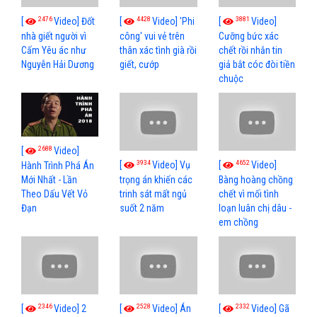
2476
4428
3881
[
Video] Đốt
[
Video] 'Phi
[
Video]
nhà giết người vì
công' vui vẻ trên
Cưỡng bức xác
Cấm Yêu ác như
thân xác tình già rồi
chết rồi nhắn tin
Nguyễn Hải Dương
giết, cướp
giả bắt cóc đòi tiền
chuộc
2688
[
Video]
3934
4652
[
Video] Vụ
[
Video]
Hành Trình Phá Án
Mới Nhất - Lần
trọng án khiến các
Bàng hoàng chồng
Theo Dấu Vết Vỏ
trinh sát mất ngủ
chết vì mối tình
Đạn
suốt 2 năm
loạn luân chị dâu -
em chồng
2346
2528
2332
[
Video] 2
[
Video] Án
[
Video] Gã