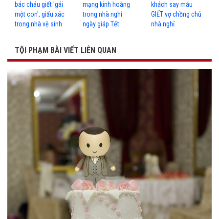
bác cháu giết 'gái
mạng kinh hoàng
khách say máu
một con', giấu xác
trong nhà nghỉ
GIẾT vợ chồng chủ
trong nhà vệ sinh
ngày giáp Tết
nhà nghỉ
TỘI PHẠM BÀI VIẾT LIÊN QUAN