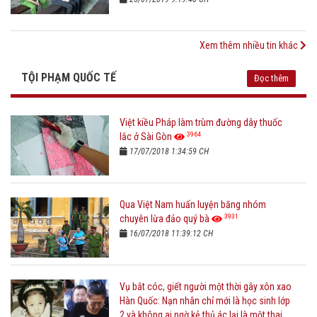
Xem thêm nhiều tin khác
TỘI PHẠM QUỐC TẾ
Đọc thêm
Việt kiều Pháp làm trùm đường dây thuốc
3964
lắc ở Sài Gòn
17/07/2018 1:34:59 CH
Qua Việt Nam huấn luyện băng nhóm
3931
chuyên lừa đảo quý bà
16/07/2018 11:39:12 CH
Vụ bắt cóc, giết người một thời gây xôn xao
Hàn Quốc: Nạn nhân chỉ mới là học sinh lớp
2 và không ai ngờ kẻ thủ ác lại là một thai