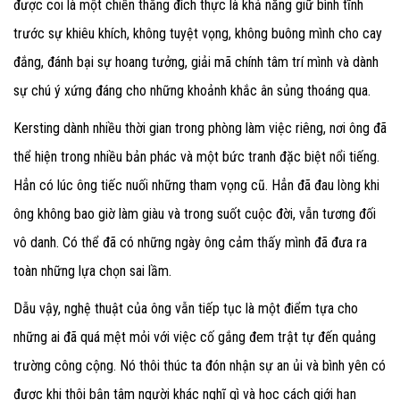
được coi là một chiến thắng đích thực là khả năng giữ bình tĩnh
trước sự khiêu khích, không tuyệt vọng, không buông mình cho cay
đắng, đánh bại sự hoang tưởng, giải mã chính tâm trí mình và dành
sự chú ý xứng đáng cho những khoảnh khắc ân sủng thoáng qua.
Kersting dành nhiều thời gian trong phòng làm việc riêng, nơi ông đã
thể hiện trong nhiều bản phác và một bức tranh đặc biệt nổi tiếng.
Hẳn có lúc ông tiếc nuối những tham vọng cũ. Hẳn đã đau lòng khi
ông không bao giờ làm giàu và trong suốt cuộc đời, vẫn tương đối
vô danh. Có thể đã có những ngày ông cảm thấy mình đã đưa ra
toàn những lựa chọn sai lầm.
Dẫu vậy, nghệ thuật của ông vẫn tiếp tục là một điểm tựa cho
những ai đã quá mệt mỏi với việc cố gắng đem trật tự đến quảng
trường công cộng. Nó thôi thúc ta đón nhận sự an ủi và bình yên có
được khi thôi bận tâm người khác nghĩ gì và học cách giới hạn