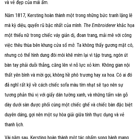
và vẻ đẹp của mái ấm.
Năm 1817, Kersting hoàn thành một trong những bức tranh lặng lẽ
mà kỳ diệu, quyến rũ bậc nhất của mình.
The Embroiderer
khắc họa
một thiếu nữ trong chiếc váy giản dị, đoan trang, mải mê với công
việc thêu thùa bên khung cửa sổ mở. Ta không thấy gương mặt cô,
nhưng có thể hình dung đôi môi khẽ mím lại vì tập trung, ngón út
bàn tay phải duỗi thẳng, căng lên vì nỗ lực xỏ kim. Không gian nội
thất yên bình và mời gọi, không hề phô trương hay xa hoa. Có ai đó
đã nghĩ rất kỹ về cách chiếc sofa màu tím nhạt sẽ tạo nên sự
tương phản thú vị với giấy dán tường xanh, và những tấm ván gỗ
dày dưới sàn được phối cùng một chiếc ghế và chiếc bàn đặc biệt
duyên dáng, gợi nên một sự hòa giải giữa tính thực dụng và vẻ
thanh lịch.
Vài năm sau, Kersting hoàn thành một tác phẩm song hành mang