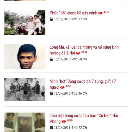
4262
Phúc "bồ" giang hồ gẫy cánh
18/07/2018 5:05:37 CH
Long Ma, kẻ 'Đại ca' trong vụ nổ súng kinh
4908
hoàng ở Hà Nội
18/07/2018 5:00:58 CH
Minh “bớt” Băng cướp có 7 súng, giết 17
4493
người
18/07/2018 4:53:46 CH
Tiêu diệt băng cướp táo bạo “Cu Nên” Hải
4889
Phòng
18/07/2018 4:47:13 CH