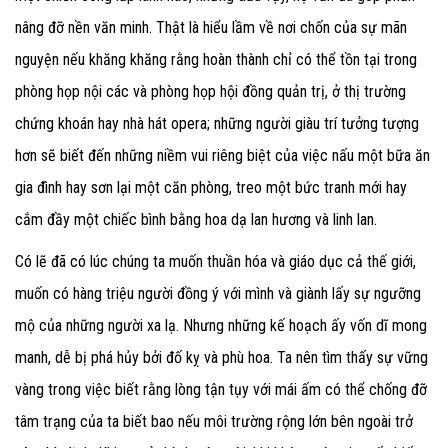
nâng đỡ nền văn minh. Thật là hiểu lầm về nơi chốn của sự mãn
nguyện nếu khăng khăng rằng hoàn thành chỉ có thể tồn tại trong
phòng họp nội các và phòng họp hội đồng quản trị, ở thị trường
chứng khoán hay nhà hát opera; những người giàu trí tưởng tượng
hơn sẽ biết đến những niềm vui riêng biệt của việc nấu một bữa ăn
gia đình hay sơn lại một căn phòng, treo một bức tranh mới hay
cắm đầy một chiếc bình bằng hoa dạ lan hương và linh lan.
Có lẽ đã có lúc chúng ta muốn thuần hóa và giáo dục cả thế giới,
muốn có hàng triệu người đồng ý với mình và giành lấy sự ngưỡng
mộ của những người xa lạ. Nhưng những kế hoạch ấy vốn dĩ mong
manh, dễ bị phá hủy bởi đố kỵ và phù hoa. Ta nên tìm thấy sự vững
vàng trong việc biết rằng lòng tận tụy với mái ấm có thể chống đỡ
tâm trạng của ta biết bao nếu môi trường rộng lớn bên ngoài trở