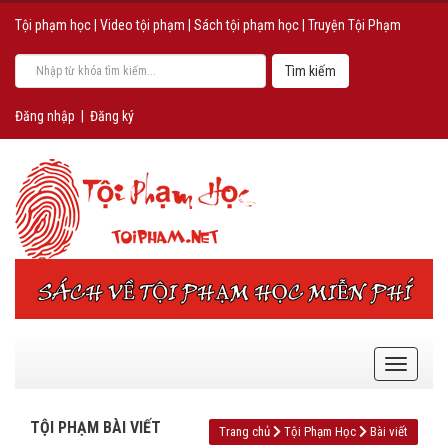
Tội phạm học
|
Video tội phạm
|
Sách tội phạm học
|
Truyện Tội Phạm
Đăng nhập
|
Đăng ký
TỘI PHẠM BÀI VIẾT
Trang chủ
Tội Phạm Học
Bài viết