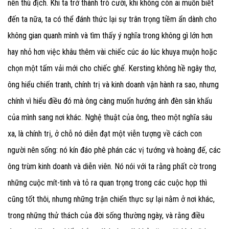
nên thù địch. Khi ta trở thành trò cười, khi không còn ai muốn biết
đến ta nữa, ta có thể đánh thức lại sự trân trọng tiềm ẩn dành cho
không gian quanh mình và tìm thấy ý nghĩa trong không gì lớn hơn
hay nhỏ hơn việc khâu thêm vài chiếc cúc áo lúc khuya muộn hoặc
chọn một tấm vải mới cho chiếc ghế. Kersting không hề ngây thơ,
ông hiểu chiến tranh, chính trị và kinh doanh vận hành ra sao, nhưng
chính vì hiểu điều đó mà ông càng muốn hướng ánh đèn sân khấu
của mình sang nơi khác. Nghệ thuật của ông, theo một nghĩa sâu
xa, là chính trị, ở chỗ nó diễn đạt một viễn tượng về cách con
người nên sống: nó kín đáo phê phán các vị tướng và hoàng đế, các
ông trùm kinh doanh và diễn viên. Nó nói với ta rằng phất cờ trong
những cuộc mít-tinh và tỏ ra quan trọng trong các cuộc họp thì
cũng tốt thôi, nhưng những trận chiến thực sự lại nằm ở nơi khác,
trong những thử thách của đời sống thường ngày, và rằng điều