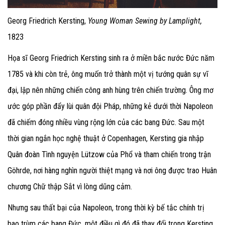
Georg Friedrich Kersting,
Young Woman Sewing by Lamplight,
1823
Họa sĩ Georg Friedrich Kersting sinh ra ở miền bắc nước Đức năm
1785 và khi còn trẻ, ông muốn trở thành một vị tướng quân sự vĩ
đại, lập nên những chiến công anh hùng trên chiến trường. Ông mơ
ước góp phần đẩy lùi quân đội Pháp, những kẻ dưới thời Napoleon
đã chiếm đóng nhiều vùng rộng lớn của các bang Đức. Sau một
thời gian ngắn học nghệ thuật ở Copenhagen, Kersting gia nhập
Quân đoàn Tình nguyện Lützow của Phổ và tham chiến trong trận
Göhrde, nơi hàng nghìn người thiệt mạng và nơi ông được trao Huân
chương Chữ thập Sắt vì lòng dũng cảm.
Nhưng sau thất bại của Napoleon, trong thời kỳ bế tắc chính trị
bao trùm các bang Đức, một điều gì đó đã thay đổi trong Kersting.