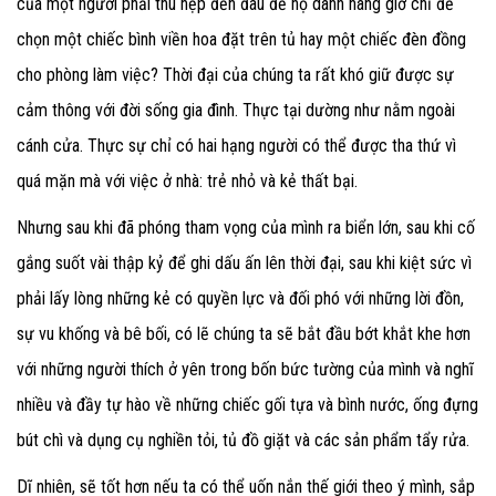
của một người phải thu hẹp đến đâu để họ dành hàng giờ chỉ để
chọn một chiếc bình viền hoa đặt trên tủ hay một chiếc đèn đồng
cho phòng làm việc? Thời đại của chúng ta rất khó giữ được sự
cảm thông với đời sống gia đình. Thực tại dường như nằm ngoài
cánh cửa. Thực sự chỉ có hai hạng người có thể được tha thứ vì
quá mặn mà với việc ở nhà: trẻ nhỏ và kẻ thất bại.
Nhưng sau khi đã phóng tham vọng của mình ra biển lớn, sau khi cố
gắng suốt vài thập kỷ để ghi dấu ấn lên thời đại, sau khi kiệt sức vì
phải lấy lòng những kẻ có quyền lực và đối phó với những lời đồn,
sự vu khống và bê bối, có lẽ chúng ta sẽ bắt đầu bớt khắt khe hơn
với những người thích ở yên trong bốn bức tường của mình và nghĩ
nhiều và đầy tự hào về những chiếc gối tựa và bình nước, ống đựng
bút chì và dụng cụ nghiền tỏi, tủ đồ giặt và các sản phẩm tẩy rửa.
Dĩ nhiên, sẽ tốt hơn nếu ta có thể uốn nắn thế giới theo ý mình, sắp