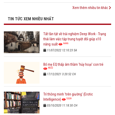
Xem thêm nhiều tin khác
TIN TỨC XEM NHIỀU NHẤT
Tất tần tật về trải nghiệm Deep Work - Trạng
thái làm việc tập trung tuyệt đối giúp x10
6446
năng suất
11/07/2022 12:10:23 SA
Bố mẹ EQ thấp âm thầm 'hủy hoại' con trẻ
6022
17/12/2021 3:20:52 CH
Trí thông minh 'trên giường' (Erotic
5339
Intelligence)
03/10/2020 11:18:30 CH