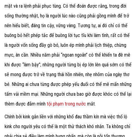
mặt và ra lệnh phải phục tùng. Có thể đoán được rằng, trong đời
sống thường nhật, họ là người lúc nào cũng phải gồng mình để trở
nên hiểu biết, đáng tin cậy, vững vàng. Tương tự, ai đó chỉ có thể
buông bỏ hết phép tắc để buông lời tục tĩu khi làm tình, rất có thể
là người vốn sống đầy gò bó, luôn ép mình phải lịch thiệp, chừng
mực, ân cần. Nhiều năm phải “ngoan ngoãn” có thể khiến ta đê mê
khi được “làm bậy”; những người từng bị ép lớn lên quá sớm có thể
sẽ mong được trở về trạng thái hồn nhiên, nhẹ nhõm của ngày thơ
bé. Những ai chưa từng được phép yếu đuối có thể mê mẩn những
tấm vải mềm mại. Những người chưa bao giờ được khóc có thể lại
thèm được đẫm mình
tội phạm trong nước
mắt.
Chính bởi kink gắn liền với những khổ đau thầm kín mà việc thổ lộ
kink cho người yêu có thể là một thử thách khó nhằn. Ta không chỉ
phải chia sẻ điều làm mình hưng phấn, mà còn là nỗi tổn thương