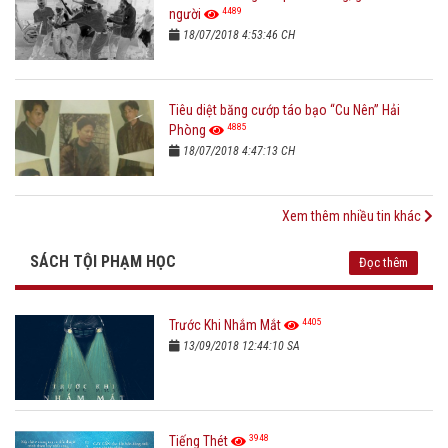
4489
người
18/07/2018 4:53:46 CH
Tiêu diệt băng cướp táo bạo “Cu Nên” Hải
4885
Phòng
18/07/2018 4:47:13 CH
Xem thêm nhiều tin khác
SÁCH TỘI PHẠM HỌC
Đọc thêm
4405
Trước Khi Nhắm Mắt
13/09/2018 12:44:10 SA
3948
Tiếng Thét