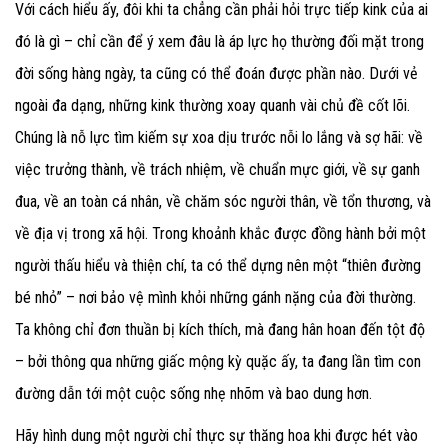
Với cách hiểu ấy, đôi khi ta chẳng cần phải hỏi trực tiếp kink của ai
đó là gì – chỉ cần để ý xem đâu là áp lực họ thường đối mặt trong
đời sống hàng ngày, ta cũng có thể đoán được phần nào. Dưới vẻ
ngoài đa dạng, những kink thường xoay quanh vài chủ đề cốt lõi.
Chúng là nỗ lực tìm kiếm sự xoa dịu trước nỗi lo lắng và sợ hãi: về
việc trưởng thành, về trách nhiệm, về chuẩn mực giới, về sự ganh
đua, về an toàn cá nhân, về chăm sóc người thân, về tổn thương, và
về địa vị trong xã hội. Trong khoảnh khắc được đồng hành bởi một
người thấu hiểu và thiện chí, ta có thể dựng nên một “thiên đường
bé nhỏ” – nơi bảo vệ mình khỏi những gánh nặng của đời thường.
Ta không chỉ đơn thuần bị kích thích, mà đang hân hoan đến tột độ
– bởi thông qua những giấc mộng kỳ quặc ấy, ta đang lần tìm con
đường dẫn tới một cuộc sống nhẹ nhõm và bao dung hơn.
Hãy hình dung một người chỉ thực sự thăng hoa khi được hét vào