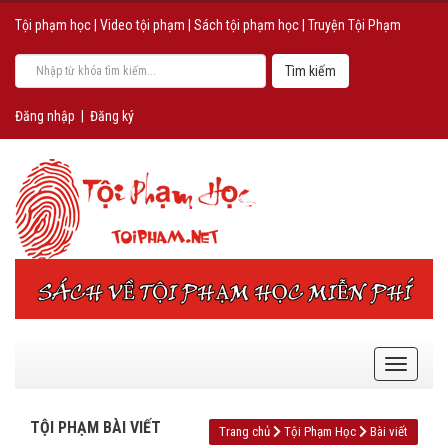
Tội phạm học
|
Video tội phạm
|
Sách tội phạm học
|
Truyện Tội Phạm
Đăng nhập
|
Đăng ký
TỘI PHẠM BÀI VIẾT
Trang chủ
Tội Phạm Học
Bài viết