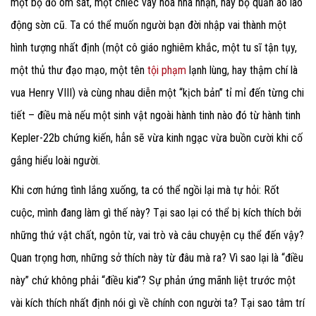
một bộ đồ ôm sát, một chiếc váy hoa nhã nhặn, hay bộ quần áo lao
động sờn cũ. Ta có thể muốn người bạn đời nhập vai thành một
hình tượng nhất định (một cô giáo nghiêm khắc, một tu sĩ tận tụy,
một thủ thư đạo mạo, một tên
tội phạm
lạnh lùng, hay thậm chí là
vua Henry VIII) và cùng nhau diễn một “kịch bản” tỉ mỉ đến từng chi
tiết – điều mà nếu một sinh vật ngoài hành tinh nào đó từ hành tinh
Kepler-22b chứng kiến, hẳn sẽ vừa kinh ngạc vừa buồn cười khi cố
gắng hiểu loài người.
Khi cơn hứng tình lắng xuống, ta có thể ngồi lại mà tự hỏi: Rốt
cuộc, mình đang làm gì thế này? Tại sao lại có thể bị kích thích bởi
những thứ vật chất, ngôn từ, vai trò và câu chuyện cụ thể đến vậy?
Quan trọng hơn, những sở thích này từ đâu mà ra? Vì sao lại là “điều
này” chứ không phải “điều kia”? Sự phản ứng mãnh liệt trước một
vài kích thích nhất định nói gì về chính con người ta? Tại sao tâm trí