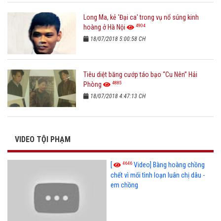
Long Ma, kẻ 'Đại ca' trong vụ nổ súng kinh
4904
hoàng ở Hà Nội
18/07/2018 5:00:58 CH
Tiêu diệt băng cướp táo bạo “Cu Nên” Hải
4885
Phòng
18/07/2018 4:47:13 CH
VIDEO TỘI PHẠM
4646
[
Video] Bàng hoàng chồng
chết vì mối tình loạn luân chị dâu -
em chồng