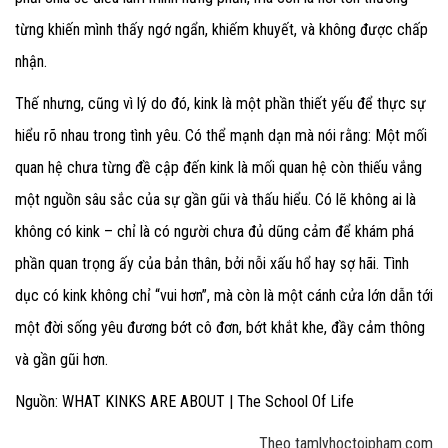
từng khiến mình thấy ngớ ngẩn, khiếm khuyết, và không được chấp
nhận.
Thế nhưng, cũng vì lý do đó, kink là một phần thiết yếu để thực sự
hiểu rõ nhau trong tình yêu. Có thể mạnh dạn mà nói rằng: Một mối
quan hệ chưa từng đề cập đến kink là mối quan hệ còn thiếu vắng
một nguồn sâu sắc của sự gần gũi và thấu hiểu. Có lẽ không ai là
không có kink – chỉ là có người chưa đủ dũng cảm để khám phá
phần quan trọng ấy của bản thân, bởi nỗi xấu hổ hay sợ hãi. Tình
dục có kink không chỉ “vui hơn”, mà còn là một cánh cửa lớn dẫn tới
một đời sống yêu đương bớt cô đơn, bớt khắt khe, đầy cảm thông
và gần gũi hơn.
Nguồn: WHAT KINKS ARE ABOUT | The School Of Life
Theo tamlyhoctoipham.com