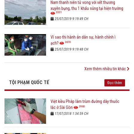
Nam thanh niên tử vong với vết thương
xuyên bụng, thu 1 khẩu súng tại hiện trường
3331
25/07/2019 9:19:49 CH
Vì sao thi hành án dân sự, hành chính ì
3670
ạch?
25/07/2019 9:19:48 CH
Xem thêm nhiều tin khác
TỘI PHẠM QUỐC TẾ
Đọc thêm
Việt kiều Pháp làm trùm đường dây thuốc
3960
lắc ở Sài Gòn
17/07/2018 1:34:59 CH