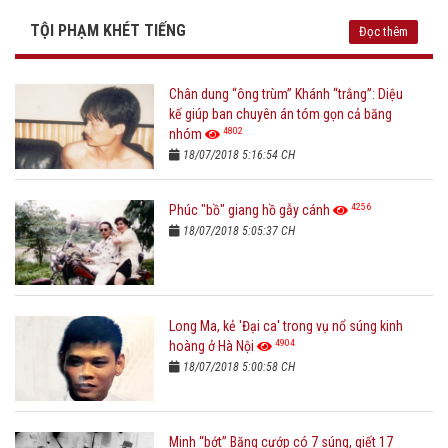
TỘI PHẠM KHÉT TIẾNG
Đọc thêm
Chân dung “ông trùm” Khánh “trắng”: Diệu
kế giúp ban chuyên án tóm gọn cả băng
4802
nhóm
18/07/2018 5:16:54 CH
4256
Phúc "bồ" giang hồ gẫy cánh
18/07/2018 5:05:37 CH
Long Ma, kẻ 'Đại ca' trong vụ nổ súng kinh
4904
hoàng ở Hà Nội
18/07/2018 5:00:58 CH
Minh “bớt” Băng cướp có 7 súng, giết 17