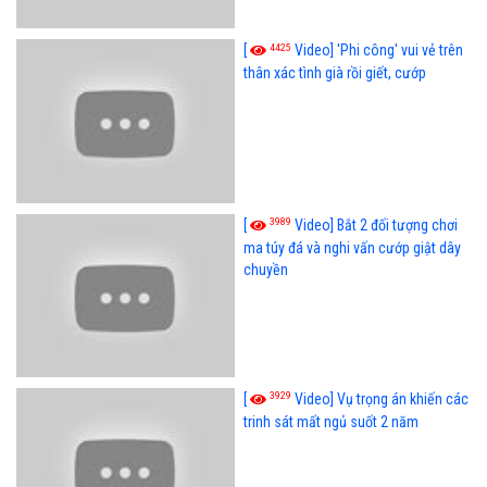
4425
[
Video] 'Phi công' vui vẻ trên
thân xác tình già rồi giết, cướp
3989
[
Video] Bắt 2 đối tượng chơi
ma túy đá và nghi vấn cướp giật dây
chuyền
3929
[
Video] Vụ trọng án khiến các
trinh sát mất ngủ suốt 2 năm