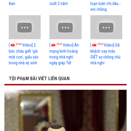
Đạn
suốt 2 năm
loạn luân chị dâu -
em chồng
2344
2523
2326
[
Video] 2
[
Video] Án
[
Video] Gã
bác cháu giết 'gái
mạng kinh hoàng
khách say máu
một con', giấu xác
trong nhà nghỉ
GIẾT vợ chồng chủ
trong nhà vệ sinh
ngày giáp Tết
nhà nghỉ
TỘI PHẠM BÀI VIẾT LIÊN QUAN