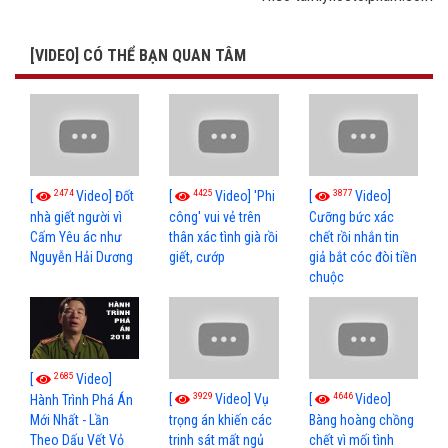
[VIDEO] CÓ THỂ BẠN QUAN TÂM
2474
4425
3877
[
Video] Đốt
[
Video] 'Phi
[
Video]
nhà giết người vì
công' vui vẻ trên
Cưỡng bức xác
Cấm Yêu ác như
thân xác tình già rồi
chết rồi nhắn tin
Nguyễn Hải Dương
giết, cướp
giả bắt cóc đòi tiền
chuộc
2685
[
Video]
3929
4646
[
Video] Vụ
[
Video]
Hành Trình Phá Án
Mới Nhất - Lần
trọng án khiến các
Bàng hoàng chồng
Theo Dấu Vết Vỏ
trinh sát mất ngủ
chết vì mối tình