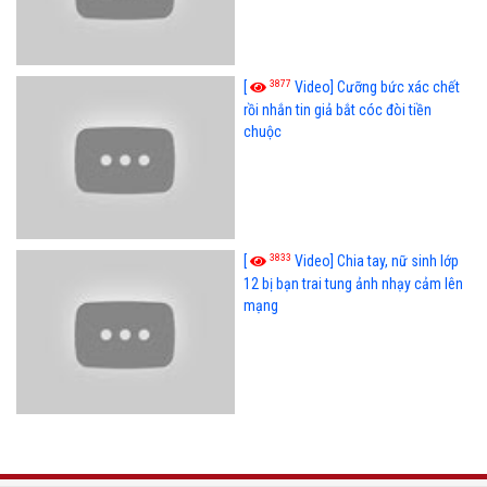
3877
[
Video] Cưỡng bức xác chết
rồi nhắn tin giả bắt cóc đòi tiền
chuộc
3833
[
Video] Chia tay, nữ sinh lớp
12 bị bạn trai tung ảnh nhạy cảm lên
mạng