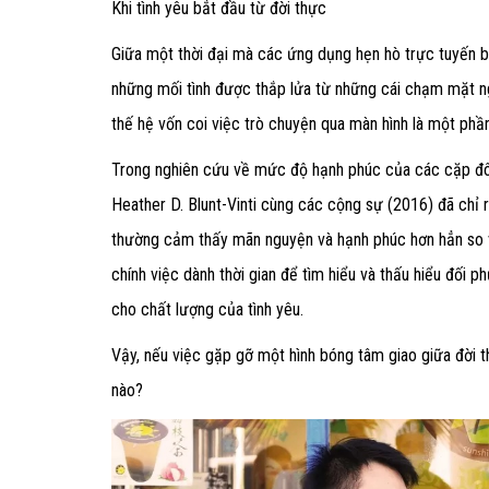
Khi tình yêu bắt đầu từ đời thực
Giữa một thời đại mà các ứng dụng hẹn hò trực tuyến bù
những mối tình được thắp lửa từ những cái chạm mặt ngo
thế hệ vốn coi việc trò chuyện qua màn hình là một phầ
Trong nghiên cứu về mức độ hạnh phúc của các cặp đôi t
Heather D. Blunt-Vinti cùng các cộng sự (2016) đã chỉ 
thường cảm thấy mãn nguyện và hạnh phúc hơn hẳn so v
chính việc dành thời gian để tìm hiểu và thấu hiểu đối 
cho chất lượng của tình yêu.
Vậy, nếu việc gặp gỡ một hình bóng tâm giao giữa đời th
nào?