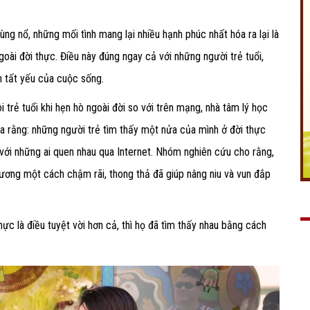
ng nổ, những mối tình mang lại nhiều hạnh phúc nhất hóa ra lại là
ài đời thực. Điều này đúng ngay cả với những người trẻ tuổi,
n tất yếu của cuộc sống.
rẻ tuổi khi hẹn hò ngoài đời so với trên mạng, nhà tâm lý học
ra rằng: những người trẻ tìm thấy một nửa của mình ở đời thực
ới những ai quen nhau qua Internet. Nhóm nghiên cứu cho rằng,
phương một cách chậm rãi, thong thả đã giúp nâng niu và vun đắp
ực là điều tuyệt vời hơn cả, thì họ đã tìm thấy nhau bằng cách