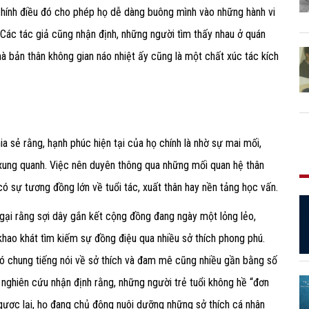
chính điều đó cho phép họ dễ dàng buông mình vào những hành vi
 Các tác giả cũng nhận định, những người tìm thấy nhau ở quán
mà bản thân không gian náo nhiệt ấy cũng là một chất xúc tác kích
ia sẻ rằng, hạnh phúc hiện tại của họ chính là nhờ sự mai mối,
xung quanh. Việc nên duyên thông qua những mối quan hệ thân
ó sự tương đồng lớn về tuổi tác, xuất thân hay nền tảng học vấn.
o ngại rằng sợi dây gắn kết cộng đồng đang ngày một lỏng lẻo,
hao khát tìm kiếm sự đồng điệu qua nhiều sở thích phong phú.
ó chung tiếng nói về sở thích và đam mê cũng nhiều gần bằng số
hà nghiên cứu nhận định rằng, những người trẻ tuổi không hề “đơn
ược lại, họ đang chủ động nuôi dưỡng những sở thích cá nhân