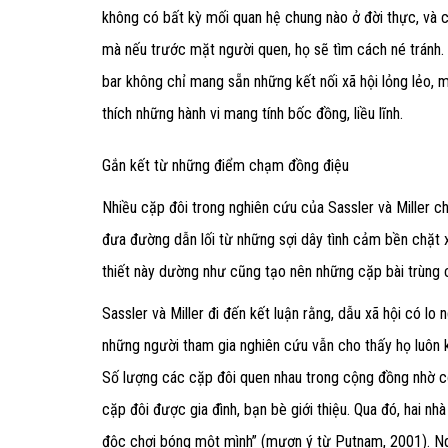
không có bất kỳ mối quan hệ chung nào ở đời thực, và 
mà nếu trước mặt người quen, họ sẽ tìm cách né tránh.
bar không chỉ mang sẵn những kết nối xã hội lỏng lẻo, 
thích những hành vi mang tính bốc đồng, liều lĩnh.
Gắn kết từ những điểm chạm đồng điệu
Nhiều cặp đôi trong nghiên cứu của Sassler và Miller ch
đưa đường dẫn lối từ những sợi dây tình cảm bền chặt 
thiết này dường như cũng tạo nên những cặp bài trùng c
Sassler và Miller đi đến kết luận rằng, dẫu xã hội có l
những người tham gia nghiên cứu vẫn cho thấy họ luôn k
Số lượng các cặp đôi quen nhau trong cộng đồng nhờ c
cặp đôi được gia đình, bạn bè giới thiệu. Qua đó, hai n
độc chơi bóng một mình” (mượn ý từ Putnam, 2001). Ng