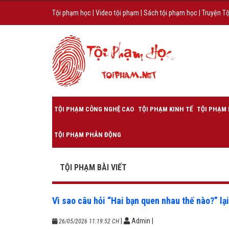
Tội phạm học
|
Video tội phạm
|
Sách tội phạm học
|
Truyện T
TỘI PHẠM CÔNG NGHỆ CAO
TỘI PHẠM KINH TẾ
TỘI PHẠM 
TỘI PHẠM PHẢN ĐỘNG
TỘI PHẠM BÀI VIẾT
Vì sao câu hỏi “Hai bạn quen nhau thế nào?” lạ
|
Admin
|
26/05/2026 11:19:52 CH