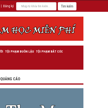
|
Đăng ký
ỜI
TỘI PHẠM BUÔN LẬU
TỘI PHẠM BẮT CÓC
QUẢNG CÁO