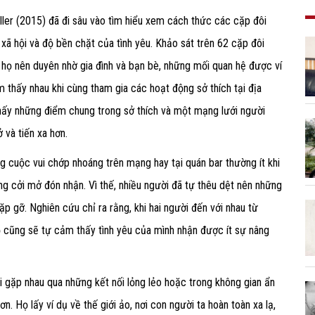
ler (2015) đã đi sâu vào tìm hiểu xem cách thức các cặp đôi
ã hội và độ bền chặt của tình yêu. Khảo sát trên 62 cặp đôi
 họ nên duyên nhờ gia đình và bạn bè, những mối quan hệ được ví
ìm thấy nhau khi cùng tham gia các hoạt động sở thích tại địa
thấy những điểm chung trong sở thích và một mạng lưới người
 và tiến xa hơn.
g cuộc vui chớp nhoáng trên mạng hay tại quán bar thường ít khi
 cởi mở đón nhận. Vì thế, nhiều người đã tự thêu dệt nên những
ặp gỡ. Nghiên cứu chỉ ra rằng, khi hai người đến với nhau từ
họ cũng sẽ tự cảm thấy tình yêu của mình nhận được ít sự nâng
i gặp nhau qua những kết nối lỏng lẻo hoặc trong không gian ẩn
. Họ lấy ví dụ về thế giới ảo, nơi con người ta hoàn toàn xa lạ,