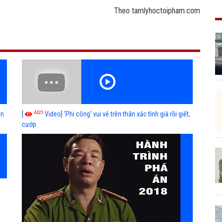
Theo tamlyhoctoipham.com
4425
ễn
[
Video] 'Phi công' vui vẻ trên thân xác tình già rồi giết,
cướp