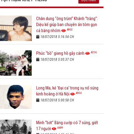
Chân dung “ông trùm” Khánh “trắng”:
Diệu kế giúp ban chuyên án tóm gọn
4802
cả băng nhóm
18/07/2018 5:16:54 CH
4256
Phúc "bồ" giang hồ gẫy cánh
18/07/2018 5:05:37 CH
Long Ma, kẻ 'Đại ca' trong vụ nổ súng
4904
kinh hoàng ở Hà Nội
18/07/2018 5:00:58 CH
Minh “bớt” Băng cướp có 7 súng, giết
4489
17 người