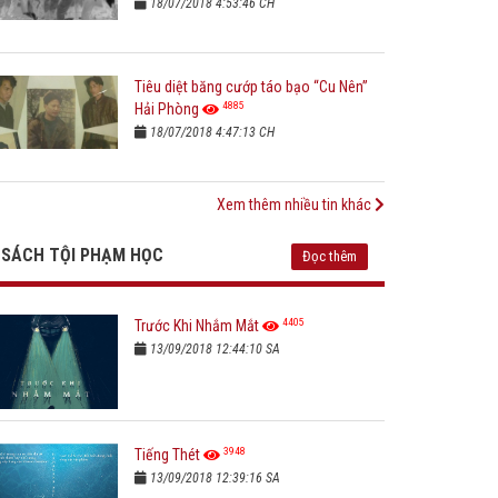
18/07/2018 4:53:46 CH
Tiêu diệt băng cướp táo bạo “Cu Nên”
4885
Hải Phòng
18/07/2018 4:47:13 CH
Xem thêm nhiều tin khác
SÁCH TỘI PHẠM HỌC
Đọc thêm
4405
Trước Khi Nhắm Mắt
13/09/2018 12:44:10 SA
3948
Tiếng Thét
13/09/2018 12:39:16 SA