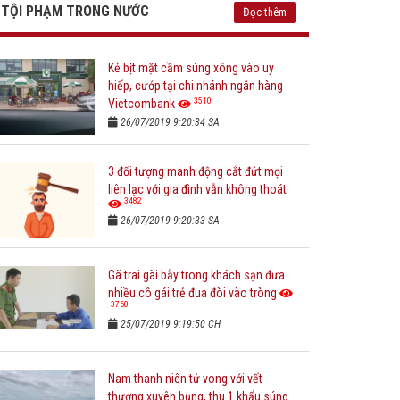
TỘI PHẠM TRONG NƯỚC
Đọc thêm
Kẻ bịt mặt cầm súng xông vào uy
hiếp, cướp tại chi nhánh ngân hàng
3510
Vietcombank
26/07/2019 9:20:34 SA
3 đối tượng manh động cắt đứt mọi
liên lạc với gia đình vẫn không thoát
3482
26/07/2019 9:20:33 SA
Gã trai gài bẫy trong khách sạn đưa
nhiều cô gái trẻ đua đòi vào tròng
3760
25/07/2019 9:19:50 CH
Nam thanh niên tử vong với vết
thương xuyên bụng, thu 1 khẩu súng