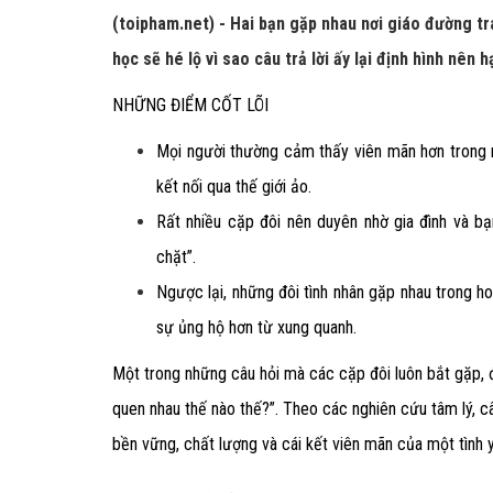
(toipham.net) - Hai bạn gặp nhau nơi giáo đường t
học sẽ hé lộ vì sao câu trả lời ấy lại định hình nên 
NHỮNG ĐIỂM CỐT LÕI
Mọi người thường cảm thấy viên mãn hơn trong 
kết nối qua thế giới ảo.
Rất nhiều cặp đôi nên duyên nhờ gia đình và b
chặt”.
Ngược lại, những đôi tình nhân gặp nhau trong h
sự ủng hộ hơn từ xung quanh.
Một trong những câu hỏi mà các cặp đôi luôn bắt gặp, đặc
quen nhau thế nào thế?”. Theo các nghiên cứu tâm lý, câ
bền vững, chất lượng và cái kết viên mãn của một tình 