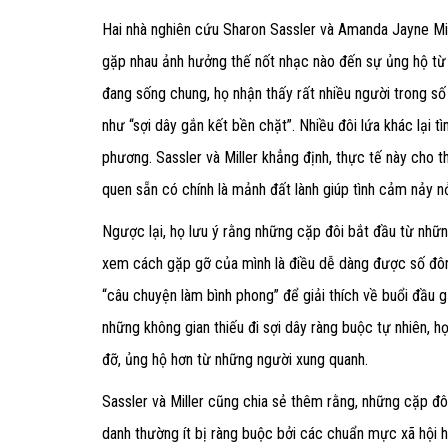
Hai nhà nghiên cứu Sharon Sassler và Amanda Jayne Mil
gặp nhau ảnh hưởng thế nốt nhạc nào đến sự ủng hộ từ x
đang sống chung, họ nhận thấy rất nhiều người trong số
như “sợi dây gắn kết bền chặt”. Nhiều đôi lứa khác lại t
phương. Sassler và Miller khẳng định, thực tế này cho 
quen sẵn có chính là mảnh đất lành giúp tình cảm nảy nở
Ngược lại, họ lưu ý rằng những cặp đôi bắt đầu từ nhữn
xem cách gặp gỡ của mình là điều dễ dàng được số đông
“câu chuyện làm bình phong” để giải thích về buổi đầu g
những không gian thiếu đi sợi dây ràng buộc tự nhiên, 
đỡ, ủng hộ hơn từ những người xung quanh.
Sassler và Miller cũng chia sẻ thêm rằng, những cặp đô
danh thường ít bị ràng buộc bởi các chuẩn mực xã hội hơn