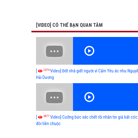
[VIDEO] CÓ THỂ BẠN QUAN TÂM
2474
[
Video] Đốt nhà giết người vì Cấm Yêu ác như Nguy
Hải Dương
3877
[
Video] Cưỡng bức xác chết rồi nhắn tin giả bắt cóc
đòi tiền chuộc