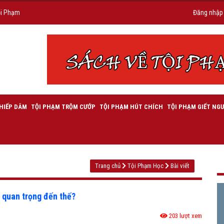
ội Phạm
Đăng nhập
HIẾP DÂM
TỘI PHẠM TRỘM CƯỚP
TỘI PHẠM HÚT CHÍCH
TỘI PHẠM GIẾT NGƯ
Trang chủ
Tội Phạm Học
Bài viết
i quan trọng đến thế?
203 lượt xem