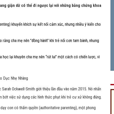
 đang giận dữ có thể đi ngược lại với những bằng chứng khoa
nting) khuyến khích sự kết nối cảm xúc, nhưng nhiều ý kiến cho
ho rằng cha mẹ nên "đồng hành" khi trẻ nổi cơn tam bành, nhưng
ọc lại khuyên cha mẹ nên “rút lui” một cách có chiến lược, vì
áo Dục Nhẹ Nhàng
 Sarah Ockwell-Smith giới thiệu lần đầu vào năm 2015. Nó nhấn
m bớt việc sử dụng các hình thức phạt khi trẻ cư xử không đúng.
 dạy con có thẩm quyền (authoritative parenting), một phong