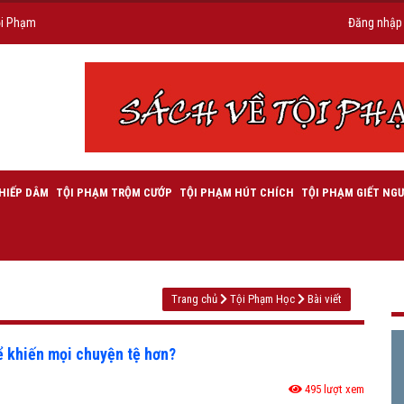
ội Phạm
Đăng nhập
HIẾP DÂM
TỘI PHẠM TRỘM CƯỚP
TỘI PHẠM HÚT CHÍCH
TỘI PHẠM GIẾT NGƯ
Trang chủ
Tội Phạm Học
Bài viết
ể khiến mọi chuyện tệ hơn?
495 lượt xem