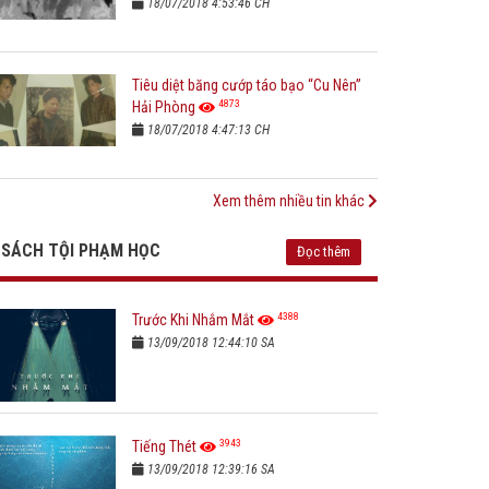
18/07/2018 4:53:46 CH
Tiêu diệt băng cướp táo bạo “Cu Nên”
4873
Hải Phòng
18/07/2018 4:47:13 CH
Xem thêm nhiều tin khác
SÁCH TỘI PHẠM HỌC
Đọc thêm
4388
Trước Khi Nhắm Mắt
13/09/2018 12:44:10 SA
3943
Tiếng Thét
13/09/2018 12:39:16 SA