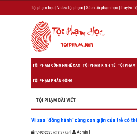
Tội phạm học
|
Video tội phạm
|
Sách tội phạm học
|
Truyện T
TỘI PHẠM CÔNG NGHỆ CAO
TỘI PHẠM KINH TẾ
TỘI PHẠM 
TỘI PHẠM PHẢN ĐỘNG
TỘI PHẠM BÀI VIẾT
Vì sao "đồng hành" cùng cơn giận của trẻ có th
|
Admin
|
17/02/2025 6:19:39 CH