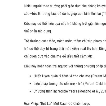
Nhiều người theo trường phái giáo dục nhẹ nhàng khuy
xúc—tức là tương tác, dỗ dành, giúp con bình tĩnh lại (“T
Điều này có thể hiệu quả nếu trẻ không trút giận lên n
thể phản tác dụng.
Trẻ thường quát tháo, trách móc, thậm chí xúc phạm cha
trẻ có thể duy trì trạng thái mất kiểm soát lâu hơn. Đồ
chỉ quen dựa vào cha mẹ để điều tiết cảm xúc.
Điều này hoàn toàn trái ngược với những phương pháp 
Huấn luyện quản lý hành vi cho cha mẹ (Parent
Liệu pháp tương tác cha mẹ - trẻ (Parent-Child 
Chương trình Incredible Years
(Menting et al., 20
Giải Pháp: “Rút Lui” Một Cách Có Chiến Lược