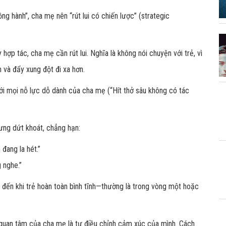
ng hành”, cha mẹ nên “rút lui có chiến lược” (strategic
ợp tác, cha mẹ cần rút lui. Nghĩa là không nói chuyện với trẻ, vì
n và đẩy xung đột đi xa hơn.
ới mọi nỗ lực dỗ dành của cha mẹ (“Hít thở sâu không có tác
hưng dứt khoát, chẳng hạn:
đang la hét.”
g nghe.”
o đến khi trẻ hoàn toàn bình tĩnh—thường là trong vòng một hoặc
ự quan tâm của cha mẹ là tự điều chỉnh cảm xúc của mình. Cách