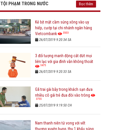
TỘI PHẠM TRONG NƯỚC
Đọc thêm
Kẻ bịt mặt cầm súng xông vào uy
hiếp, cướp tại chi nhánh ngân hàng
3503
Vietcombank
26/07/2019 9:20:34 SA
3 đối tượng manh động cắt đứt mọi
liên lạc với gia đình vẫn không thoát
3475
26/07/2019 9:20:33 SA
Gã trai gài bẫy trong khách sạn đưa
nhiều cô gái trẻ đua đòi vào tròng
3755
25/07/2019 9:19:50 CH
Nam thanh niên tử vong với vết
thương xuyên bụng, thu 1 khẩu súng