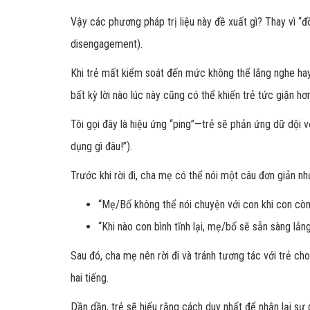
Vậy các phương pháp trị liệu này đề xuất gì? Thay vì “đồ
disengagement).
Khi trẻ mất kiểm soát đến mức không thể lắng nghe hay h
bất kỳ lời nào lúc này cũng có thể khiến trẻ tức giận hơ
Tôi gọi đây là hiệu ứng “ping”
—trẻ sẽ phản ứng dữ dội v
dụng gì đâu!”).
Trước khi rời đi, cha mẹ có thể nói một câu đơn giản n
“Mẹ/Bố không thể nói chuyện với con khi con còn 
“Khi nào con bình tĩnh lại, mẹ/bố sẽ sẵn sàng lắn
Sau đó, cha mẹ nên rời đi và tránh tương tác với trẻ ch
hai tiếng.
Dần dần, trẻ sẽ hiểu rằng cách duy nhất để nhận lại s