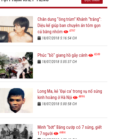
Chân dung “ông trùm” Khánh “trắng”:
Diệu kế giúp ban chuyên án tóm gọn
4797
cả băng nhóm
18/07/2018 5:16:54 CH
4249
Phúc "bồ" giang hồ gẫy cánh
18/07/2018 5:05:37 CH
Long Ma, kẻ 'Đại ca' trong vụ nổ súng
4896
kinh hoàng ở Hà Nội
18/07/2018 5:00:58 CH
Minh “bớt” Băng cướp có 7 súng, giết
4484
17 người