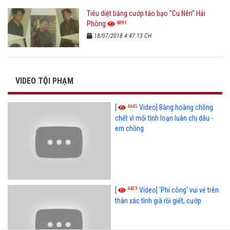
Tiêu diệt băng cướp táo bạo “Cu Nên” Hải
4881
Phòng
18/07/2018 4:47:13 CH
VIDEO TỘI PHẠM
4645
[
Video] Bàng hoàng chồng
chết vì mối tình loạn luân chị dâu -
em chồng
4423
[
Video] 'Phi công' vui vẻ trên
thân xác tình già rồi giết, cướp