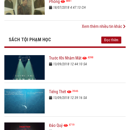
4881
Phòng
18/07/2018 4:47:13 CH
Xem thêm nhiều tin khác
SÁCH TỘI PHẠM HỌC
Đọc thêm
4398
Trước Khi Nhắm Mắt
13/09/2018 12:44:10 SA
3946
Tiếng Thét
13/09/2018 12:39:16 SA
4719
Đảo Quỷ