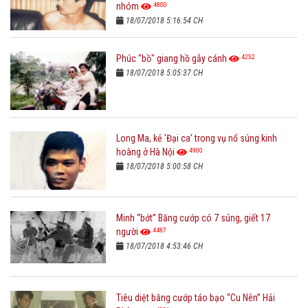
4800
nhóm
18/07/2018 5:16:54 CH
4252
Phúc "bồ" giang hồ gẫy cánh
18/07/2018 5:05:37 CH
Long Ma, kẻ 'Đại ca' trong vụ nổ súng kinh
4900
hoàng ở Hà Nội
18/07/2018 5:00:58 CH
Minh “bớt” Băng cướp có 7 súng, giết 17
4487
người
18/07/2018 4:53:46 CH
Tiêu diệt băng cướp táo bạo “Cu Nên” Hải