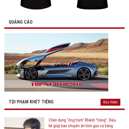
QUẢNG CÁO
TỘI PHẠM KHÉT TIẾNG
Đọc thêm
Chân dung “ông trùm” Khánh “trắng”: Diệu
kế giúp ban chuyên án tóm gọn cả băng