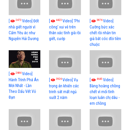
2473
4423
3876
[
Video] Đốt
[
Video] 'Phi
[
Video]
nhà giết người vì
công' vui vẻ trên
Cưỡng bức xác
Cấm Yêu ác như
thân xác tình già rồi
chết rồi nhắn tin
Nguyễn Hải Dương
giết, cướp
giả bắt cóc đòi tiền
chuộc
2684
[
Video]
3926
4645
[
Video] Vụ
[
Video]
Hành Trình Phá Án
Mới Nhất - Lần
trọng án khiến các
Bàng hoàng chồng
Theo Dấu Vết Vỏ
trinh sát mất ngủ
chết vì mối tình
Đạn
suốt 2 năm
loạn luân chị dâu -
em chồng