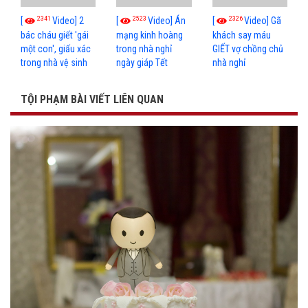
2341
2523
2326
[
Video] 2
[
Video] Án
[
Video] Gã
bác cháu giết 'gái
mạng kinh hoàng
khách say máu
một con', giấu xác
trong nhà nghỉ
GIẾT vợ chồng chủ
trong nhà vệ sinh
ngày giáp Tết
nhà nghỉ
TỘI PHẠM BÀI VIẾT LIÊN QUAN