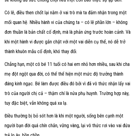
Có lẽ, điều then chốt lại nằm ở vai trò mà ta đảm nhận trong một
mối quan hệ. Nhiều hành vi của chúng ta – có lẽ phần lớn – không
đơn thuần là bản chất cố định, mà là phản ứng trước hoàn cảnh. Và
khi một hành vi được gắn chặt với một vai diễn cụ thể, nó dễ trở
thành khuôn mẫu cố định, khó thay đổi.
Chẳng hạn, một cô bé 11 tuổi có hai em nhỏ hơn nhiều, sau khi cha
mẹ đột ngột qua đời, có thể thể hiện một mức độ trưởng thành
đáng kinh ngạc. Bé làm được điều đó bởi vì đã vô thức nhận lấy vai
trò của người chị cả – thậm chí là nửa phụ huynh. Trường hợp này,
tuy đặc biệt, vẫn không quá xa lạ.
Điều thường bị bỏ sót hơn là khi một người, sống bên cạnh một
người bạn đời quá chín chắn, vững vàng, lại vô thức rơi vào vai đứa
trẻ lo âu, bồn chồn.