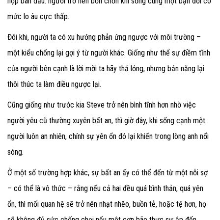
hợp ban đầu: người trở nên bồn chồn khi sống cùng một bạn đời có
mức lo âu cực thấp.
Đôi khi, người ta có xu hướng phản ứng ngược với môi trường –
một kiểu chống lại gợi ý từ người khác. Giống như thể sự điềm tĩnh
của người bên cạnh là lời mời ta hãy thả lỏng, nhưng bản năng lại
thôi thúc ta làm điều ngược lại.
Cũng giống như trước kia Steve trở nên bình tĩnh hơn nhờ việc
người yêu cũ thường xuyên bất an, thì giờ đây, khi sống cạnh một
người luôn an nhiên, chính sự yên ổn đó lại khiến trong lòng anh nổi
sóng.
Ở một số trường hợp khác, sự bất an ấy có thể đến từ một nỗi sợ
– có thể là vô thức – rằng nếu cả hai đều quá bình thản, quá yên
ổn, thì mối quan hệ sẽ trở nên nhạt nhẽo, buồn tẻ, hoặc tệ hơn, họ
sẽ không đủ sức chống chọi nếu một cơn bão thực sự ập đến.