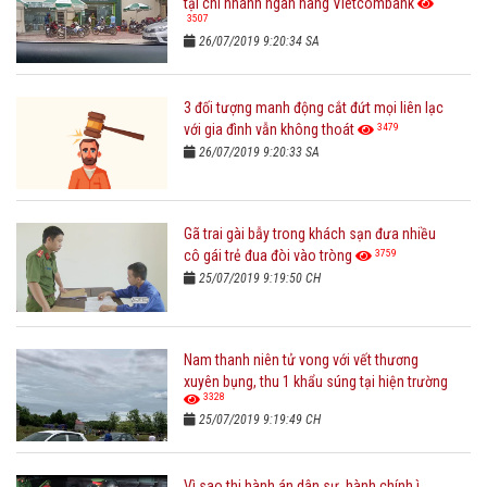
tại chi nhánh ngân hàng Vietcombank
3507
26/07/2019 9:20:34 SA
3 đối tượng manh động cắt đứt mọi liên lạc
3479
với gia đình vẫn không thoát
26/07/2019 9:20:33 SA
Gã trai gài bẫy trong khách sạn đưa nhiều
3759
cô gái trẻ đua đòi vào tròng
25/07/2019 9:19:50 CH
Nam thanh niên tử vong với vết thương
xuyên bụng, thu 1 khẩu súng tại hiện trường
3328
25/07/2019 9:19:49 CH
Vì sao thi hành án dân sự, hành chính ì