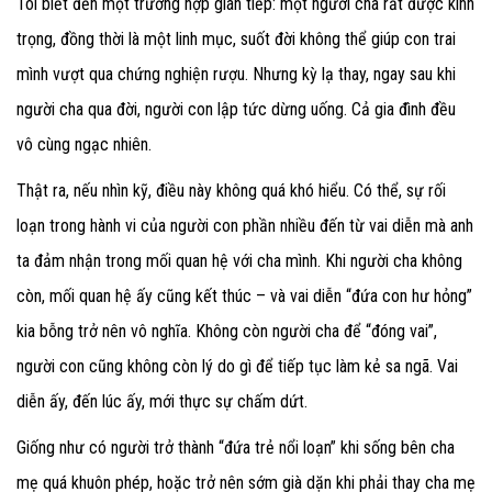
Tôi biết đến một trường hợp gián tiếp: một người cha rất được kính
trọng, đồng thời là một linh mục, suốt đời không thể giúp con trai
mình vượt qua chứng nghiện rượu. Nhưng kỳ lạ thay, ngay sau khi
người cha qua đời, người con lập tức dừng uống. Cả gia đình đều
vô cùng ngạc nhiên.
Thật ra, nếu nhìn kỹ, điều này không quá khó hiểu. Có thể, sự rối
loạn trong hành vi của người con phần nhiều đến từ vai diễn mà anh
ta đảm nhận trong mối quan hệ với cha mình. Khi người cha không
còn, mối quan hệ ấy cũng kết thúc – và vai diễn “đứa con hư hỏng”
kia bỗng trở nên vô nghĩa. Không còn người cha để “đóng vai”,
người con cũng không còn lý do gì để tiếp tục làm kẻ sa ngã. Vai
diễn ấy, đến lúc ấy, mới thực sự chấm dứt.
Giống như có người trở thành “đứa trẻ nổi loạn” khi sống bên cha
mẹ quá khuôn phép, hoặc trở nên sớm già dặn khi phải thay cha mẹ