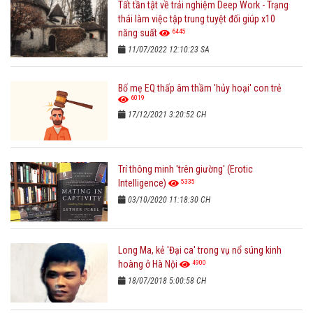
Tất tần tật về trải nghiệm Deep Work - Trạng
thái làm việc tập trung tuyệt đối giúp x10
6445
năng suất
11/07/2022 12:10:23 SA
Bố mẹ EQ thấp âm thầm 'hủy hoại' con trẻ
6019
17/12/2021 3:20:52 CH
Trí thông minh 'trên giường' (Erotic
5335
Intelligence)
03/10/2020 11:18:30 CH
Long Ma, kẻ 'Đại ca' trong vụ nổ súng kinh
4900
hoàng ở Hà Nội
18/07/2018 5:00:58 CH