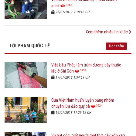
3666
ạch?
25/07/2019 9:19:48 CH
Xem thêm nhiều tin khác
TỘI PHẠM QUỐC TẾ
Đọc thêm
Việt kiều Pháp làm trùm đường dây thuốc
3958
lắc ở Sài Gòn
17/07/2018 1:34:59 CH
Qua Việt Nam huấn luyện băng nhóm
3924
chuyên lừa đảo quý bà
16/07/2018 11:39:12 CH
Vụ bắt cóc, giết người một thời gây xôn xao