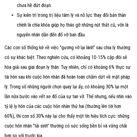
chưa hề đứt đoạn.
Sự kiên trì trong trị liệu tâm lý và nỗ lực thay đổi bản thân
chính là chìa khóa giúp họ tháo gỡ những nút thắt cũ, vốn là
nguyên nhân dẫn đến đổ vỡ ban đầu.
Các con số thống kê về việc "gương vỡ lại lành" sau chia ly thường
có sự khác biệt. Theo nghiên cứu, có khoảng 10-15% cặp đôi sẽ
hòa giải sau giai đoạn ly thân. Tuy nhiên, chỉ có khoảng 6% thực sự
tái hôn sau khi cuộc hôn nhân đã hoàn toàn chấm dứt về mặt pháp
lý. Trong số những người chọn quay lại ấy, có khoảng 30% lại một
lần nữa bước vào vết xe đổ của sự tan vỡ. Thế nhưng, nếu nhìn vào
tỷ lệ ly hôn của các cuộc hôn nhân thứ hai (thường lên tới hơn
60%), thì con số 30% này lại cho thấy một tín hiệu tích cực: những
cuộc hôn nhân "tái sinh" thường có sức sống bền bỉ và vững chãi
hơn so với trước kia.