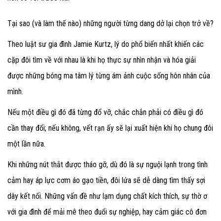
Tại sao (và làm thế nào) những người từng dang dở lại chọn trở về?
Theo luật sư gia đình Jamie Kurtz, lý do phổ biến nhất khiến các
cặp đôi tìm về với nhau là khi họ thực sự nhìn nhận và hóa giải
được những bóng ma tâm lý từng ám ảnh cuộc sống hôn nhân của
mình.
Nếu một điều gì đó đã từng đổ vỡ, chắc chắn phải có điều gì đó
cần thay đổi; nếu không, vết rạn ấy sẽ lại xuất hiện khi họ chung đôi
một lần nữa.
Khi những nút thắt được tháo gỡ, dù đó là sự nguội lạnh trong tình
cảm hay áp lực cơm áo gạo tiền, đôi lứa sẽ dễ dàng tìm thấy sợi
dây kết nối. Những vấn đề như lạm dụng chất kích thích, sự thờ ơ
với gia đình để mải mê theo đuổi sự nghiệp, hay cảm giác cô đơn