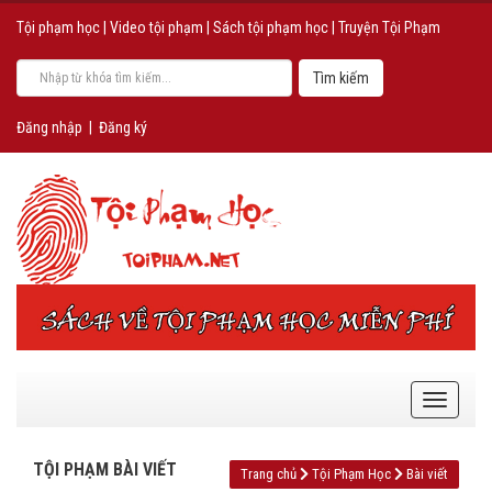
Tội phạm học
|
Video tội phạm
|
Sách tội phạm học
|
Truyện Tội Phạm
Đăng nhập
|
Đăng ký
TỘI PHẠM BÀI VIẾT
Trang chủ
Tội Phạm Học
Bài viết