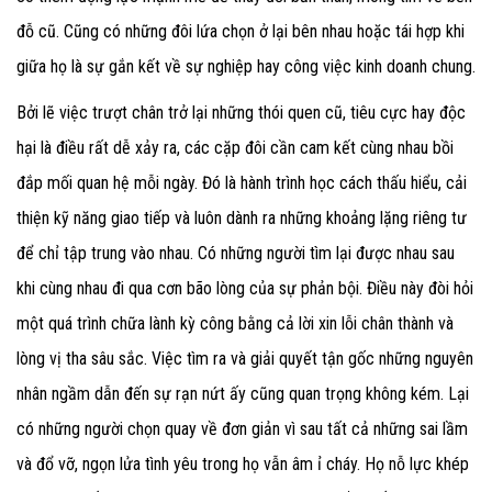
đỗ cũ. Cũng có những đôi lứa chọn ở lại bên nhau hoặc tái hợp khi
giữa họ là sự gắn kết về sự nghiệp hay công việc kinh doanh chung.
Bởi lẽ việc trượt chân trở lại những thói quen cũ, tiêu cực hay độc
hại là điều rất dễ xảy ra, các cặp đôi cần cam kết cùng nhau bồi
đắp mối quan hệ mỗi ngày. Đó là hành trình học cách thấu hiểu, cải
thiện kỹ năng giao tiếp và luôn dành ra những khoảng lặng riêng tư
để chỉ tập trung vào nhau. Có những người tìm lại được nhau sau
khi cùng nhau đi qua cơn bão lòng của sự phản bội. Điều này đòi hỏi
một quá trình chữa lành kỳ công bằng cả lời xin lỗi chân thành và
lòng vị tha sâu sắc. Việc tìm ra và giải quyết tận gốc những nguyên
nhân ngầm dẫn đến sự rạn nứt ấy cũng quan trọng không kém. Lại
có những người chọn quay về đơn giản vì sau tất cả những sai lầm
và đổ vỡ, ngọn lửa tình yêu trong họ vẫn âm ỉ cháy. Họ nỗ lực khép