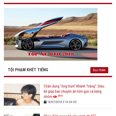
TỘI PHẠM KHÉT TIẾNG
Đọc thêm
Chân dung “ông trùm” Khánh “trắng”: Diệu
kế giúp ban chuyên án tóm gọn cả băng
4800
nhóm
18/07/2018 5:16:54 CH
4252