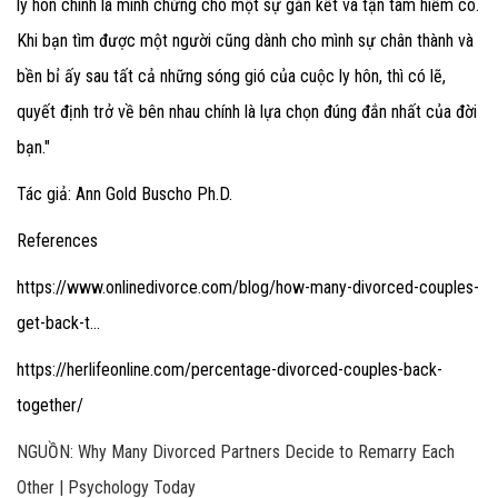
ly hôn chính là minh chứng cho một sự gắn kết và tận tâm hiếm có.
Khi bạn tìm được một người cũng dành cho mình sự chân thành và
bền bỉ ấy sau tất cả những sóng gió của cuộc ly hôn, thì có lẽ,
quyết định trở về bên nhau chính là lựa chọn đúng đắn nhất của đời
bạn."
Tác giả: Ann Gold Buscho Ph.D.
References
https://www.onlinedivorce.com/blog/how-many-divorced-couples-
get-back-t…
https://herlifeonline.com/percentage-divorced-couples-back-
together/
NGUỒN: Why Many Divorced Partners Decide to Remarry Each
Other | Psychology Today