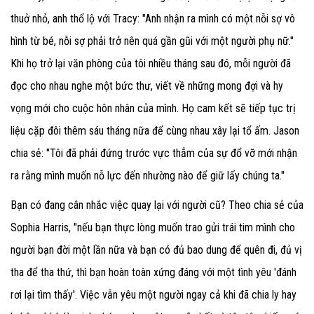
thuở nhỏ, anh thổ lộ với Tracy: "Anh nhận ra mình có một nỗi sợ vô
hình từ bé, nỗi sợ phải trở nên quá gần gũi với một người phụ nữ."
Khi họ trở lại văn phòng của tôi nhiều tháng sau đó, mỗi người đã
đọc cho nhau nghe một bức thư, viết về những mong đợi và hy
vọng mới cho cuộc hôn nhân của mình. Họ cam kết sẽ tiếp tục trị
liệu cặp đôi thêm sáu tháng nữa để cùng nhau xây lại tổ ấm. Jason
chia sẻ: "Tôi đã phải đứng trước vực thẳm của sự đổ vỡ mới nhận
ra rằng mình muốn nỗ lực đến nhường nào để giữ lấy chúng ta."
Bạn có đang cân nhắc việc quay lại với người cũ? Theo chia sẻ của
Sophia Harris, "nếu bạn thực lòng muốn trao gửi trái tim mình cho
người bạn đời một lần nữa và bạn có đủ bao dung để quên đi, đủ vị
tha để tha thứ, thì bạn hoàn toàn xứng đáng với một tình yêu 'đánh
rơi lại tìm thấy'. Việc vẫn yêu một người ngay cả khi đã chia ly hay