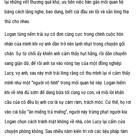
lại những vết thương quá khứ, ưu tiên việc hàn gắn mối quan hệ
bằng cách lắng nghe, bao dung, biết cúi đầu xin lỗi và sẵn lòng tha
thứ cho nhau.
Logan từng nếm trải sự cô đơn cùng cực trong chính cuộc hôn
nhân của mình khi vợ anh dần trở nên lạnh nhạt trong chuyện gối
chăn. Sự từ chối ấy khiến anh cảm thấy hụt hẫng, rồi dần chuyển
sang giận dữ, để rồi anh sa vào vòng tay của một đồng nghiệp.
Lucy, vợ anh, sau này mới trải lòng rằng cô thu mình lại vì cảm thấy
mình như một "người vô hình" trong mối quan hệ này. Logan hiếm
khi về nhà đủ sớm để dùng bữa tối cùng vợ con, và mỗi lời khẩn
cầu của cô đều bị anh coi là sự càm ràm, trách móc. Cứ thế, họ rơi
vào cái bẫy "ăn miếng trả miếng", người này trừng phạt người kia:
Logan chọn cách tránh mặt không về nhà, còn Lucy lại cấm cửa
chuyện phòng không. Sau nhiều năm kiên trì với các liệu pháp tâm