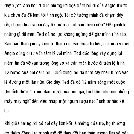
đáy vực". Anh nói: "Có lẽ những lời dọa dẫm bỏ đi của Angie trước
kia chưa đủ để làm tôi tỉnh ngộ. Tôi cứ tưởng mình đã chạm đáy
rồi, nhưng hóa ra cái đáy ấy cứ mãi sụt sâu thêm nữa." Để giành lại
những gì đã mất, Ted đã nỗ lực không ngừng để giữ mình tỉnh táo.
Sau bao tháng ngày kiên trì tham gia các buổi trị liệu, anh ngỏ ý mời
Angie cùng đi tư vấn tâm lý với mình. Ted dốc lòng xây dựng lại
niềm tin đã vỡ vụn trong lòng vợ và cần mẫn bước đi trên lộ trình
12 bước của hội cai rượu. Cuối cùng, họ đã nắm tay nhau bước vào
lễ đường một lần nữa. Giờ đây, Ted đã có 12 năm sống một cuộc
đời tỉnh thức. "Trong đám cưới của con gái, tôi thậm chí còn chẳng
mảy may nghĩ đến việc nhấp một ngụm rượu nào," anh tự hào kể
lại.
Khi giữa hai người có sợi dây liên kết là những đứa trẻ, họ thường
có thêm động lực mạnh mẽ để thay đổi bản thân, mong tìm về bến