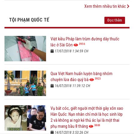
Xem thêm nhiều tin khác
TỘI PHẠM QUỐC TẾ
Đọc thêm
Việt kiều Pháp làm trùm đường dây thuốc
3956
lắc ở Sài Gòn
17/07/2018 1:34:59 CH
Qua Việt Nam huấn luyện băng nhóm
3923
chuyên lừa đảo quý bà
16/07/2018 11:39:12 CH
Vụ bắt cóc, giết người một thời gây xôn xao
Hàn Quốc: Nạn nhân chỉ mới là học sinh lớp
2 và không ai ngờ kẻ thủ ác lại là một thai
3869
phụ mang bầu 8 tháng
14/07/2018 3:53:26 CH