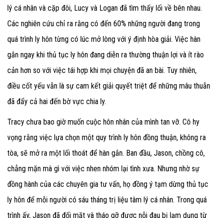
lý cá nhân và cặp đôi, Lucy và Logan đã tìm thấy lối về bên nhau.
Các nghiên cứu chỉ ra rằng có đến 60% những người đang trong
quá trình ly hôn từng có lúc mở lòng với ý định hòa giải. Việc hàn
gắn ngay khi thủ tục ly hôn đang diễn ra thường thuận lợi và ít rào
cản hơn so với việc tái hợp khi mọi chuyện đã an bài. Tuy nhiên,
điều cốt yếu vẫn là sự cam kết giải quyết triệt để những mâu thuẫn
đã đẩy cả hai đến bờ vực chia ly.
Tracy chưa bao giờ muốn cuộc hôn nhân của mình tan vỡ. Cô hy
vọng rằng việc lựa chọn một quy trình ly hôn đồng thuận, không ra
tòa, sẽ mở ra một lối thoát để hàn gắn. Ban đầu, Jason, chồng cô,
chẳng mặn mà gì với việc nhen nhóm lại tình xưa. Nhưng nhờ sự
đồng hành của các chuyên gia tư vấn, họ đồng ý tạm dừng thủ tục
ly hôn để mỗi người có sáu tháng trị liệu tâm lý cá nhân. Trong quá
trình ấy, Jason đã đối mặt và tháo gỡ được nỗi đau bị lạm dụng từ