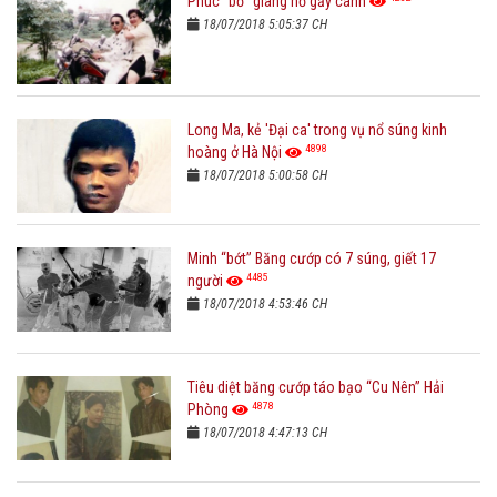
Phúc "bồ" giang hồ gẫy cánh
18/07/2018 5:05:37 CH
Long Ma, kẻ 'Đại ca' trong vụ nổ súng kinh
4898
hoàng ở Hà Nội
18/07/2018 5:00:58 CH
Minh “bớt” Băng cướp có 7 súng, giết 17
4485
người
18/07/2018 4:53:46 CH
Tiêu diệt băng cướp táo bạo “Cu Nên” Hải
4878
Phòng
18/07/2018 4:47:13 CH