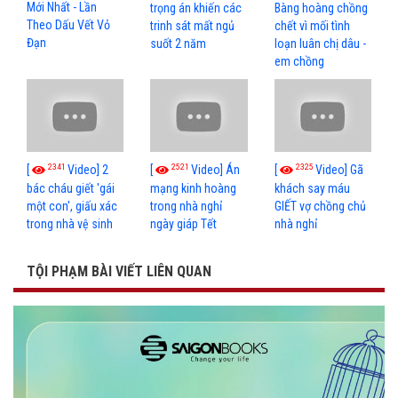
Mới Nhất - Lần
trọng án khiến các
Bàng hoàng chồng
Theo Dấu Vết Vỏ
trinh sát mất ngủ
chết vì mối tình
Đạn
suốt 2 năm
loạn luân chị dâu -
em chồng
2341
2521
2325
[
Video] 2
[
Video] Án
[
Video] Gã
bác cháu giết 'gái
mạng kinh hoàng
khách say máu
một con', giấu xác
trong nhà nghỉ
GIẾT vợ chồng chủ
trong nhà vệ sinh
ngày giáp Tết
nhà nghỉ
TỘI PHẠM BÀI VIẾT LIÊN QUAN