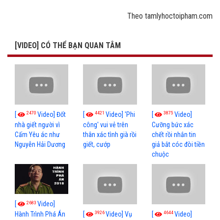
Theo tamlyhoctoipham.com
[VIDEO] CÓ THỂ BẠN QUAN TÂM
2470
4421
3875
[
Video] Đốt
[
Video] 'Phi
[
Video]
nhà giết người vì
công' vui vẻ trên
Cưỡng bức xác
Cấm Yêu ác như
thân xác tình già rồi
chết rồi nhắn tin
Nguyễn Hải Dương
giết, cướp
giả bắt cóc đòi tiền
chuộc
2683
[
Video]
3926
4644
[
Video] Vụ
[
Video]
Hành Trình Phá Án