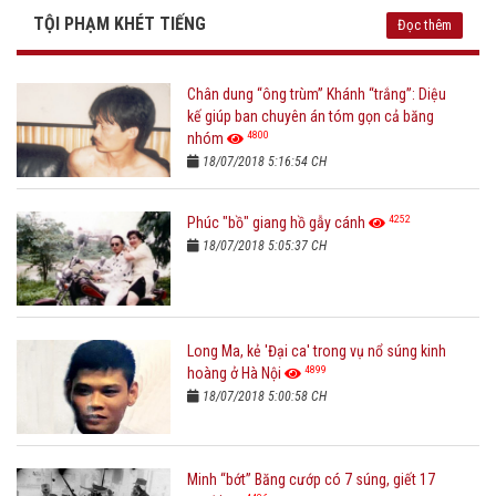
TỘI PHẠM KHÉT TIẾNG
Đọc thêm
Chân dung “ông trùm” Khánh “trắng”: Diệu
kế giúp ban chuyên án tóm gọn cả băng
4800
nhóm
18/07/2018 5:16:54 CH
4252
Phúc "bồ" giang hồ gẫy cánh
18/07/2018 5:05:37 CH
Long Ma, kẻ 'Đại ca' trong vụ nổ súng kinh
4899
hoàng ở Hà Nội
18/07/2018 5:00:58 CH
Minh “bớt” Băng cướp có 7 súng, giết 17