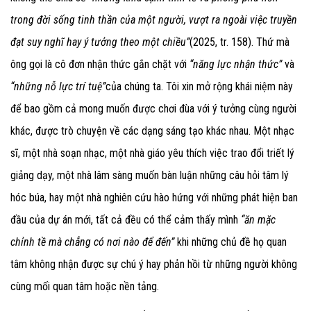
trong đời sống tinh thần của một người, vượt ra ngoài việc truyền
đạt suy nghĩ hay ý tưởng theo một chiều”
(2025, tr. 158). Thứ mà
ông gọi là cô đơn nhận thức
gắn chặt với
“năng lực nhận thức”
và
“những nỗ lực trí tuệ”
của chúng ta. Tôi xin mở rộng khái niệm này
để bao gồm cả mong muốn được chơi đùa với ý tưởng cùng người
khác, được trò chuyện về các dạng sáng tạo khác nhau. Một nhạc
sĩ, một nhà soạn nhạc, một nhà giáo yêu thích việc trao đổi triết lý
giảng dạy, một nhà lâm sàng muốn bàn luận những câu hỏi tâm lý
hóc búa, hay một nhà nghiên cứu hào hứng với những phát hiện ban
đầu của dự án mới, tất cả đều có thể cảm thấy mình
“ăn mặc
chỉnh tề mà chẳng có nơi nào để đến”
khi những chủ đề họ quan
tâm không nhận được sự chú ý hay phản hồi từ những người không
cùng mối quan tâm hoặc nền tảng.