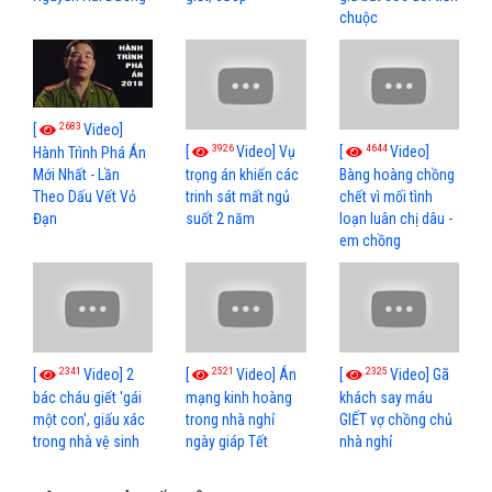
chuộc
2683
[
Video]
3926
4644
[
Video] Vụ
[
Video]
Hành Trình Phá Án
Mới Nhất - Lần
trọng án khiến các
Bàng hoàng chồng
Theo Dấu Vết Vỏ
trinh sát mất ngủ
chết vì mối tình
Đạn
suốt 2 năm
loạn luân chị dâu -
em chồng
2341
2521
2325
[
Video] 2
[
Video] Án
[
Video] Gã
bác cháu giết 'gái
mạng kinh hoàng
khách say máu
một con', giấu xác
trong nhà nghỉ
GIẾT vợ chồng chủ
trong nhà vệ sinh
ngày giáp Tết
nhà nghỉ