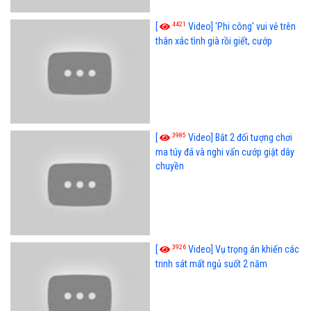
4421
[
Video] 'Phi công' vui vẻ trên
thân xác tình già rồi giết, cướp
3985
[
Video] Bắt 2 đối tượng chơi
ma túy đá và nghi vấn cướp giật dây
chuyền
3926
[
Video] Vụ trọng án khiến các
trinh sát mất ngủ suốt 2 năm