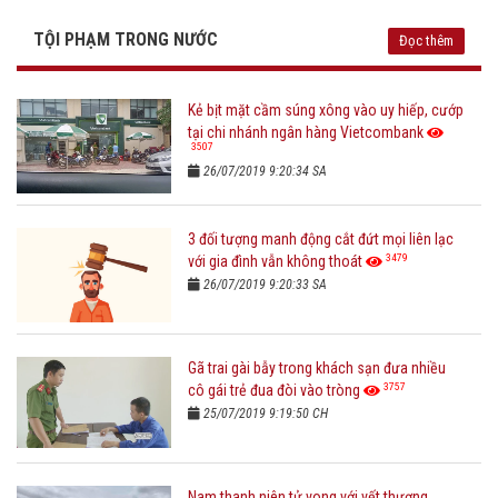
TỘI PHẠM TRONG NƯỚC
Đọc thêm
Kẻ bịt mặt cầm súng xông vào uy hiếp, cướp
tại chi nhánh ngân hàng Vietcombank
3507
26/07/2019 9:20:34 SA
3 đối tượng manh động cắt đứt mọi liên lạc
3479
với gia đình vẫn không thoát
26/07/2019 9:20:33 SA
Gã trai gài bẫy trong khách sạn đưa nhiều
3757
cô gái trẻ đua đòi vào tròng
25/07/2019 9:19:50 CH
Nam thanh niên tử vong với vết thương