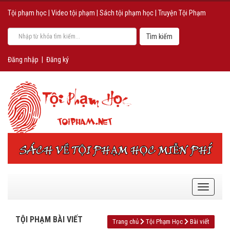
Tội phạm học
|
Video tội phạm
|
Sách tội phạm học
|
Truyện Tội Phạm
Đăng nhập
|
Đăng ký
TỘI PHẠM BÀI VIẾT
Trang chủ
Tội Phạm Học
Bài viết