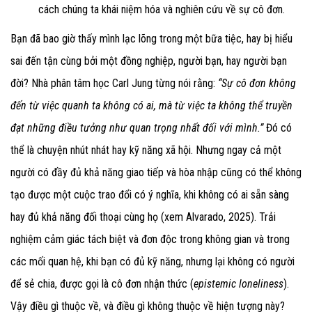
cách chúng ta khái niệm hóa và nghiên cứu về sự cô đơn.
Bạn đã bao giờ thấy mình lạc lõng trong một bữa tiệc, hay bị hiểu
sai đến tận cùng bởi một đồng nghiệp, người bạn, hay người bạn
đời? Nhà phân tâm học Carl Jung từng nói rằng:
“Sự cô đơn không
đến từ việc quanh ta không có ai, mà từ việc ta không thể truyền
đạt những điều tưởng như quan trọng nhất đối với mình.”
Đó có
thể là chuyện nhút nhát hay kỹ năng xã hội. Nhưng ngay cả một
người có đầy đủ khả năng giao tiếp và hòa nhập cũng có thể không
tạo được một cuộc trao đổi có ý nghĩa, khi không có ai sẵn sàng
hay đủ khả năng đối thoại cùng họ (xem Alvarado, 2025). Trải
nghiệm cảm giác tách biệt và đơn độc trong không gian và trong
các mối quan hệ, khi bạn có đủ kỹ năng, nhưng lại không có người
để sẻ chia, được gọi là cô đơn nhận thức
(
epistemic loneliness
).
Vậy điều gì thuộc về, và điều gì không thuộc về hiện tượng này?