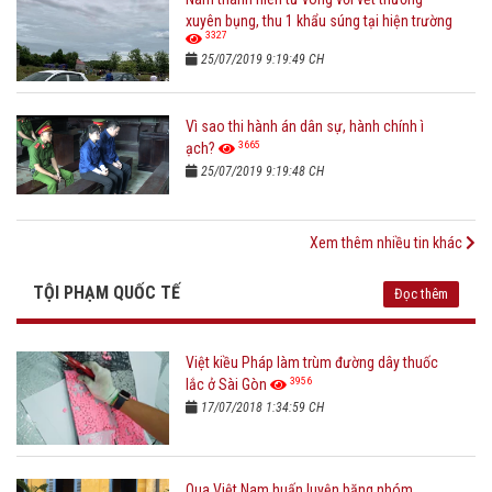
xuyên bụng, thu 1 khẩu súng tại hiện trường
3327
25/07/2019 9:19:49 CH
Vì sao thi hành án dân sự, hành chính ì
3665
ạch?
25/07/2019 9:19:48 CH
Xem thêm nhiều tin khác
TỘI PHẠM QUỐC TẾ
Đọc thêm
Việt kiều Pháp làm trùm đường dây thuốc
3956
lắc ở Sài Gòn
17/07/2018 1:34:59 CH
Qua Việt Nam huấn luyện băng nhóm