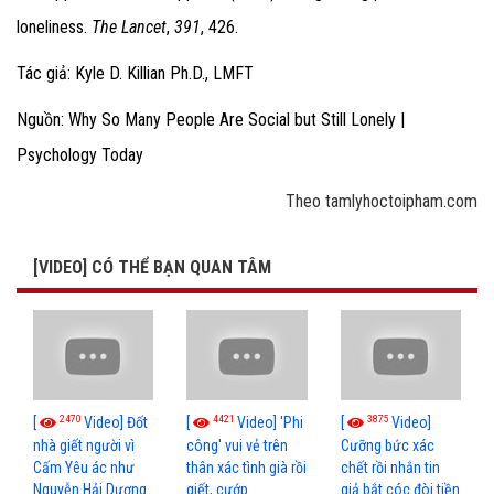
loneliness
.
The Lancet
,
391
, 426.
Tác giả: Kyle D. Killian Ph.D., LMFT
Nguồn: Why So Many People Are Social but Still Lonely |
Psychology Today
Theo tamlyhoctoipham.com
[VIDEO] CÓ THỂ BẠN QUAN TÂM
2470
4421
3875
[
Video] Đốt
[
Video] 'Phi
[
Video]
nhà giết người vì
công' vui vẻ trên
Cưỡng bức xác
Cấm Yêu ác như
thân xác tình già rồi
chết rồi nhắn tin
Nguyễn Hải Dương
giết, cướp
giả bắt cóc đòi tiền