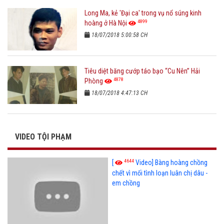
Long Ma, kẻ 'Đại ca' trong vụ nổ súng kinh
4899
hoàng ở Hà Nội
18/07/2018 5:00:58 CH
Tiêu diệt băng cướp táo bạo “Cu Nên” Hải
4878
Phòng
18/07/2018 4:47:13 CH
VIDEO TỘI PHẠM
4644
[
Video] Bàng hoàng chồng
chết vì mối tình loạn luân chị dâu -
em chồng