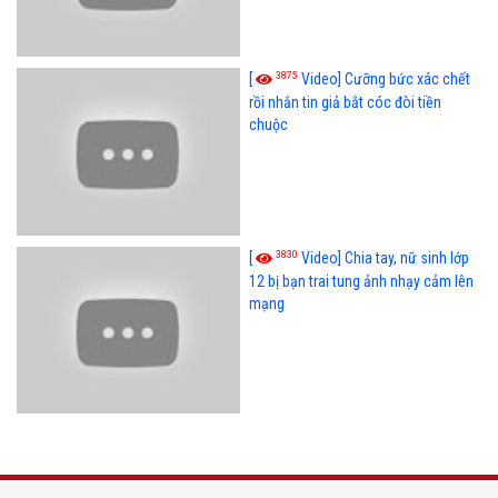
3875
[
Video] Cưỡng bức xác chết
rồi nhắn tin giả bắt cóc đòi tiền
chuộc
3830
[
Video] Chia tay, nữ sinh lớp
12 bị bạn trai tung ảnh nhạy cảm lên
mạng