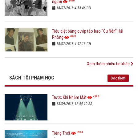
4486
người
18/07/2018 4:53:46 CH
Tiêu diệt băng cướp táo bạo “Cu Nên” Hải
4878
Phòng
18/07/2018 4:47:13 CH
Xem thêm nhiều tin khác
SÁCH TỘI PHẠM HỌC
Đọc thêm
4394
Trước Khi Nhắm Mắt
13/09/2018 12:44:10 SA
3944
Tiếng Thét