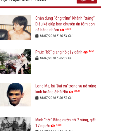
Chân dung “ông trùm” Khánh “trắng”:
Diệu kế giúp ban chuyên án tóm gọn
4800
cả băng nhóm
18/07/2018 5:16:54 CH
4251
Phúc "bồ" giang hồ gẫy cánh
18/07/2018 5:05:37 CH
Long Ma, kẻ 'Đại ca' trong vụ nổ súng
4898
kinh hoàng ở Hà Nội
18/07/2018 5:00:58 CH
Minh “bớt” Băng cướp có 7 súng, giết
4485
17 người