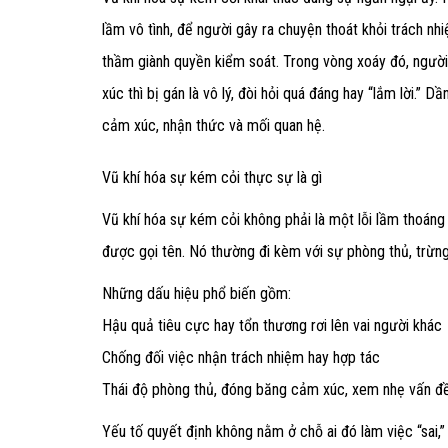
lầm vô tình, để người gây ra chuyện thoát khỏi trách n
thầm giành quyền kiểm soát. Trong vòng xoáy đó, người 
xúc thì bị gán là vô lý, đòi hỏi quá đáng hay “lắm lời.”
cảm xúc, nhận thức và mối quan hệ.
Vũ khí hóa sự kém cỏi thực sự là gì
Vũ khí hóa sự kém cỏi không phải là một lỗi lầm thoáng q
được gọi tên. Nó thường đi kèm với sự phòng thủ, trừng
Những dấu hiệu phổ biến gồm:
Hậu quả tiêu cực hay tổn thương rơi lên vai người khác
Chống đối việc nhận trách nhiệm hay hợp tác
Thái độ phòng thủ, đóng băng cảm xúc, xem nhẹ vấn đ
Yếu tố quyết định không nằm ở chỗ ai đó làm việc “sai,