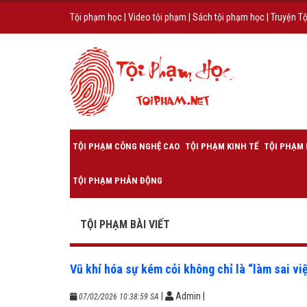
Tội phạm học
|
Video tội phạm
|
Sách tội phạm học
|
Truyện T
TỘI PHẠM CÔNG NGHỆ CAO
TỘI PHẠM KINH TẾ
TỘI PHẠM 
TỘI PHẠM PHẢN ĐỘNG
TỘI PHẠM BÀI VIẾT
Vũ khí hóa sự kém cỏi không chỉ là “làm sai vi
|
Admin
|
07/02/2026 10:38:59 SA