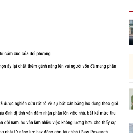
g đỡ cảm xúc của đối phương
họn ấy lại chất thêm gánh nặng lên vai người vốn đã mang phần
đã được nghiên cứu rất rõ về sự bất cân bằng lao động theo giới.
ia đình dị tính vẫn đảm nhận phần lớn việc nhà, bất kể mức thu
n đời nam, họ vẫn làm nhiều việc không lương hơn, cho thấy sự
ng phải từ năng lực hay đóng góp tài chính (Pew Research