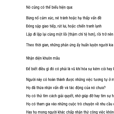
Nó cũng có thể biểu hiện qua:
Bùng nổ cảm xúc, né tránh hoặc hạ thấp vấn đề
Đóng sập giao tiếp, rút lui, hoặc chiến tranh lạnh
Lặp đi lặp lại cùng một lỗi (thậm chí tệ hơn), rồi trở nê
Theo thời gian, những phản ứng ấy huấn luyện người ki
Nhận diện khuôn mẫu
Để biết điều gì đó có phải là vũ khí hóa sự kém cỏi hay 
Người này có hoàn thành được những việc tương tự ở 
Họ đã thừa nhận vấn đề và tác động của nó chưa?
Họ có thử tìm cách giải quyết, nhờ giúp đỡ hay tìm sự 
Họ có tham gia vào những cuộc trò chuyện về nhu cầu
Hay họ mong người khác chấp nhận thứ công việc khôn