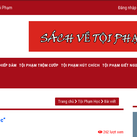
ội Phạm
Đăng nhập
HIẾP DÂM
TỘI PHẠM TRỘM CƯỚP
TỘI PHẠM HÚT CHÍCH
TỘI PHẠM GIẾT NGƯ
Trang chủ
Tội Phạm Học
Bài viết
ệc”
262 lượt xem