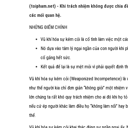
(toipham.net) - Khi trách nhiệm không được chia đ
các mối quan hệ.
NHỮNG ĐIỂM CHÍNH
Vũ khí hóa sự kém cỏi là cố tình làm việc một các
Nó dựa vào tâm lý ngại ngần của con người khi ph
cố gắng hết sức.
Kết quả để lại là sự mệt mỏi vì phải quyết định t
Vũ khí hóa sự kém cỏi (Weaponized Incompetence) là v
như thể người kia chỉ đơn giản “không giỏi” một nhiệm 
lớn chúng ta rất khó quy trách nhiệm cho ai đó khi họ 
nếu cứ ép người khác làm điều họ “không làm nổi” hay b
thể.
Vũ khí hóa sự kém cỏi khai thác đúng sự ngần ngại ấy. N