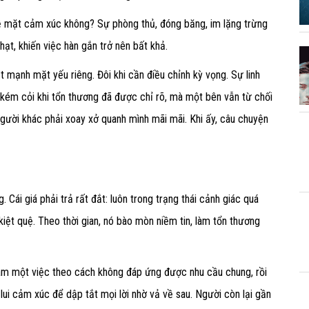
về mặt cảm xúc không? Sự phòng thủ, đóng băng, im lặng trừng
hạt, khiến việc hàn gắn trở nên bất khả.
mạnh mặt yếu riêng. Đôi khi cần điều chỉnh kỳ vọng. Sự linh
ự kém cỏi khi tổn thương đã được chỉ rõ, mà một bên vẫn từ chối
người khác phải xoay xở quanh mình mãi mãi. Khi ấy, câu chuyện
 Cái giá phải trả rất đắt: luôn trong trạng thái cảnh giác quá
kiệt quệ. Theo thời gian, nó bào mòn niềm tin, làm tổn thương
 làm một việc theo cách không đáp ứng được nhu cầu chung, rồi
lui cảm xúc để dập tắt mọi lời nhờ vả về sau. Người còn lại gần