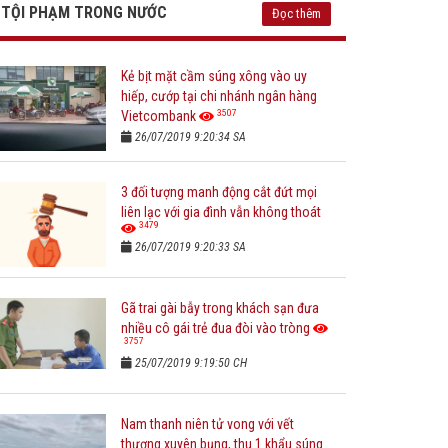
TỘI PHẠM TRONG NƯỚC
Đọc thêm
Kẻ bịt mặt cầm súng xông vào uy
hiếp, cướp tại chi nhánh ngân hàng
3507
Vietcombank
26/07/2019 9:20:34 SA
3 đối tượng manh động cắt đứt mọi
liên lạc với gia đình vẫn không thoát
3479
26/07/2019 9:20:33 SA
Gã trai gài bẫy trong khách sạn đưa
nhiều cô gái trẻ đua đòi vào tròng
3757
25/07/2019 9:19:50 CH
Nam thanh niên tử vong với vết
thương xuyên bụng, thu 1 khẩu súng