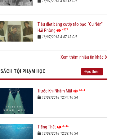
18/07/2018 4:53:46 CH
Tiêu diệt băng cướp táo bạo “Cu Nên”
4877
Hải Phòng
18/07/2018 4:47:13 CH
Xem thêm nhiều tin khác
SÁCH TỘI PHẠM HỌC
Đọc thêm
4394
Trước Khi Nhắm Mắt
13/09/2018 12:44:10 SA
3944
Tiếng Thét
13/09/2018 12:39:16 SA