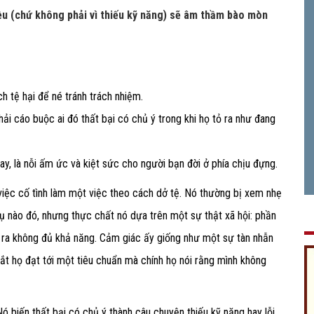
ều (chứ không phải vì thiếu kỹ năng) sẽ âm thầm bào mòn
h tệ hại để né tránh trách nhiệm.
ải cáo buộc ai đó thất bại có chủ ý trong khi họ tỏ ra như đang
hay, là nỗi ấm ức và kiệt sức cho người bạn đời ở phía chịu đựng.
iệc cố tình làm một việc theo cách dở tệ.
Nó thường bị xem nhẹ
vụ nào đó, nhưng thực chất nó dựa trên một sự thật xã hội: phần
tỏ ra không đủ khả năng. Cảm giác ấy giống như một sự tàn nhẫn
ắt họ đạt tới một tiêu chuẩn mà chính họ nói rằng mình không
ó biến thất bại có chủ ý thành câu chuyện thiếu kỹ năng hay lỗi