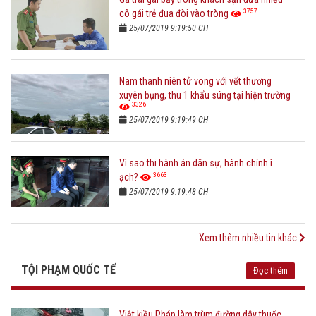
3757
cô gái trẻ đua đòi vào tròng
25/07/2019 9:19:50 CH
Nam thanh niên tử vong với vết thương
xuyên bụng, thu 1 khẩu súng tại hiện trường
3326
25/07/2019 9:19:49 CH
Vì sao thi hành án dân sự, hành chính ì
3663
ạch?
25/07/2019 9:19:48 CH
Xem thêm nhiều tin khác
TỘI PHẠM QUỐC TẾ
Đọc thêm
Việt kiều Pháp làm trùm đường dây thuốc