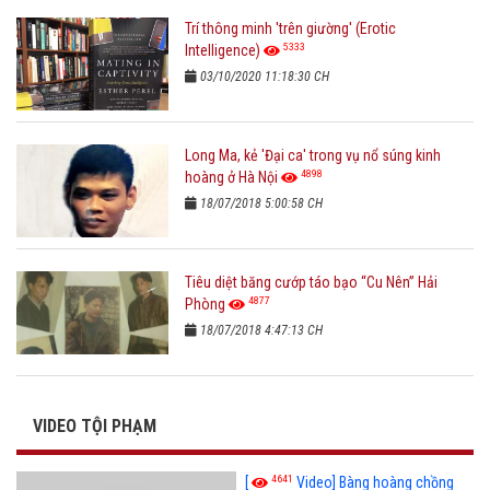
Trí thông minh 'trên giường' (Erotic
5333
Intelligence)
03/10/2020 11:18:30 CH
Long Ma, kẻ 'Đại ca' trong vụ nổ súng kinh
4898
hoàng ở Hà Nội
18/07/2018 5:00:58 CH
Tiêu diệt băng cướp táo bạo “Cu Nên” Hải
4877
Phòng
18/07/2018 4:47:13 CH
VIDEO TỘI PHẠM
4641
[
Video] Bàng hoàng chồng