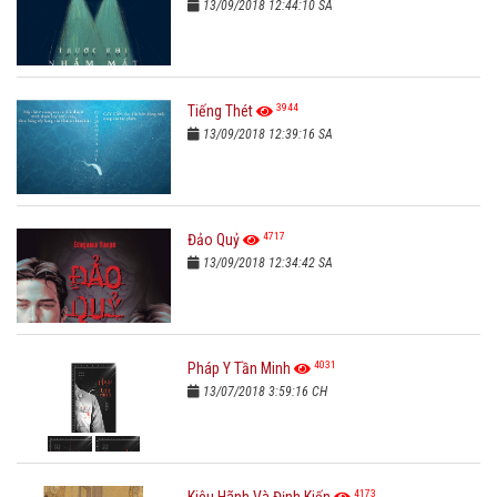
13/09/2018 12:44:10 SA
3944
Tiếng Thét
13/09/2018 12:39:16 SA
4717
Đảo Quỷ
13/09/2018 12:34:42 SA
4031
Pháp Y Tần Minh
13/07/2018 3:59:16 CH
4173
Kiêu Hãnh Và Định Kiến