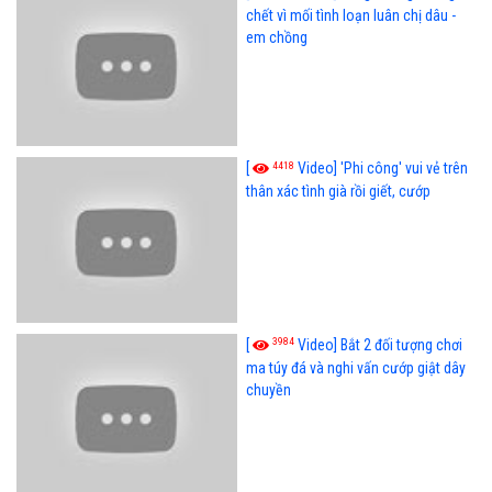
chết vì mối tình loạn luân chị dâu -
em chồng
4418
[
Video] 'Phi công' vui vẻ trên
thân xác tình già rồi giết, cướp
3984
[
Video] Bắt 2 đối tượng chơi
ma túy đá và nghi vấn cướp giật dây
chuyền