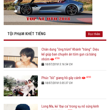
TỘI PHẠM KHÉT TIẾNG
Đọc thêm
Chân dung “ông trùm” Khánh “trắng”: Diệu
kế giúp ban chuyên án tóm gọn cả băng
4799
nhóm
18/07/2018 5:16:54 CH
4250
Phúc "bồ" giang hồ gẫy cánh
18/07/2018 5:05:37 CH
Long Ma, kẻ 'Đại ca' trong vụ nổ súng kinh