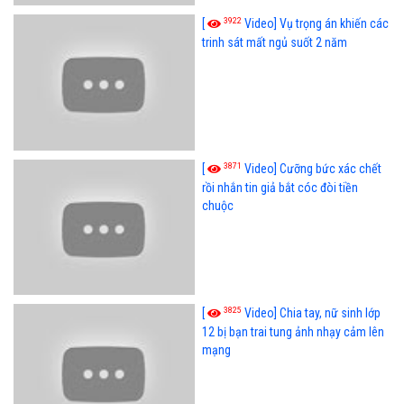
3922
[
Video] Vụ trọng án khiến các
trinh sát mất ngủ suốt 2 năm
3871
[
Video] Cưỡng bức xác chết
rồi nhắn tin giả bắt cóc đòi tiền
chuộc
3825
[
Video] Chia tay, nữ sinh lớp
12 bị bạn trai tung ảnh nhạy cảm lên
mạng