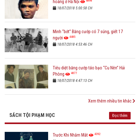
4898
hoàng ở Hà Nội
18/07/2018 5:00:58 CH
Minh “bớt” Băng cướp có 7 súng, giết 17
4485
người
18/07/2018 4:53:46 CH
Tiêu diệt băng cướp táo bạo “Cu Nên” Hải
4877
Phòng
18/07/2018 4:47:13 CH
Xem thêm nhiều tin khác
SÁCH TỘI PHẠM HỌC
Đọc thêm
4392
Trước Khi Nhắm Mắt