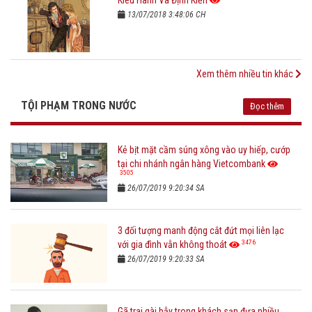
13/07/2018 3:48:06 CH
Xem thêm nhiều tin khác
TỘI PHẠM TRONG NƯỚC
Đọc thêm
Kẻ bịt mặt cầm súng xông vào uy hiếp, cướp
tại chi nhánh ngân hàng Vietcombank
3505
26/07/2019 9:20:34 SA
3 đối tượng manh động cắt đứt mọi liên lạc
3476
với gia đình vẫn không thoát
26/07/2019 9:20:33 SA
Gã trai gài bẫy trong khách sạn đưa nhiều