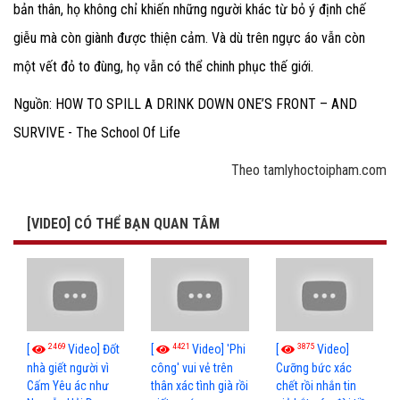
bản thân, họ không chỉ khiến những người khác từ bỏ ý định chế
giễu mà còn giành được thiện cảm. Và dù trên ngực áo vẫn còn
một vết đỏ to đùng, họ vẫn có thể chinh phục thế giới.
Nguồn: HOW TO SPILL A DRINK DOWN ONE’S FRONT – AND
SURVIVE - The School Of Life
Theo tamlyhoctoipham.com
[VIDEO] CÓ THỂ BẠN QUAN TÂM
2469
4421
3875
[
Video] Đốt
[
Video] 'Phi
[
Video]
nhà giết người vì
công' vui vẻ trên
Cưỡng bức xác
Cấm Yêu ác như
thân xác tình già rồi
chết rồi nhắn tin