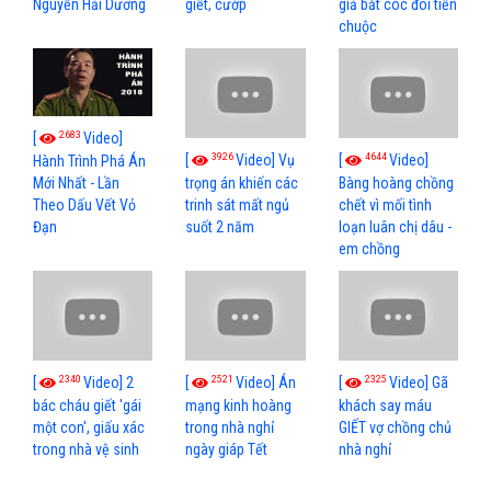
Nguyễn Hải Dương
giết, cướp
giả bắt cóc đòi tiền
chuộc
2683
[
Video]
3926
4644
[
Video] Vụ
[
Video]
Hành Trình Phá Án
Mới Nhất - Lần
trọng án khiến các
Bàng hoàng chồng
Theo Dấu Vết Vỏ
trinh sát mất ngủ
chết vì mối tình
Đạn
suốt 2 năm
loạn luân chị dâu -
em chồng
2340
2521
2325
[
Video] 2
[
Video] Án
[
Video] Gã
bác cháu giết 'gái
mạng kinh hoàng
khách say máu
một con', giấu xác
trong nhà nghỉ
GIẾT vợ chồng chủ
trong nhà vệ sinh
ngày giáp Tết
nhà nghỉ