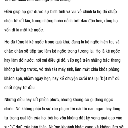
Điều giúp họ giữ được sự bình tĩnh và vui vẻ chính là họ đã chấp
nhận từ rất lâu, trong những hoàn cảnh bớt đau đớn hơn, rằng họ
vốn dĩ là một kẻ ngốc.
Họ đã từng là kẻ ngốc trong quá khứ, đang là kẻ ngốc hiện tại, và
chắc chắn sẽ tiếp tục làm kẻ ngốc trong tương lai. Họ là kẻ ngốc
hay làm đổ nước, nói sai điều gì đó, vấp ngã trên những bậc thang
không lường trước, vô tình tắt máy tính, làm mất chìa khóa phòng
khách sạn, nhầm ngày hẹn, hay kể chuyện cười mà lại “bật mí” cú
chốt ngay từ đầu.
Những điều này rất phiền phức, nhưng không có gì đáng ngạc
nhiên. Nó không phải là sự xúc phạm tới cái tôi cao ngạo hay lòng
tự trọng quá lớn của họ, bởi họ vốn không đặt kỳ vọng quá cao vào
sự “vĩ đại” của bản thân. Những khoảnh khắc vụng về không làm vỡ