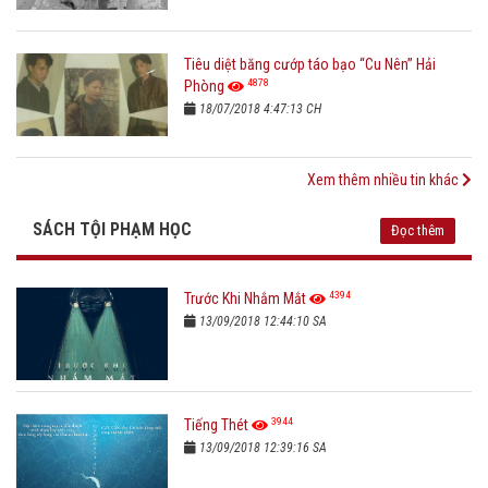
Tiêu diệt băng cướp táo bạo “Cu Nên” Hải
4878
Phòng
18/07/2018 4:47:13 CH
Xem thêm nhiều tin khác
SÁCH TỘI PHẠM HỌC
Đọc thêm
4394
Trước Khi Nhắm Mắt
13/09/2018 12:44:10 SA
3944
Tiếng Thét
13/09/2018 12:39:16 SA