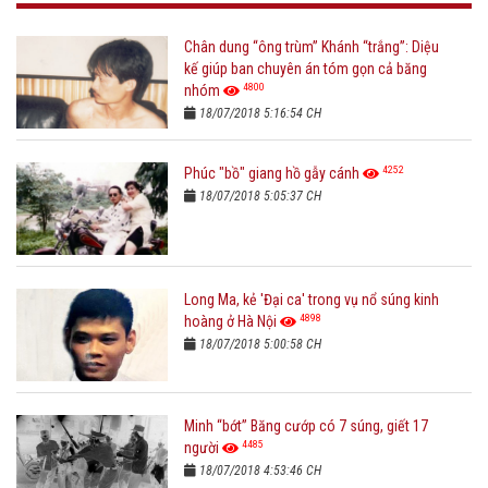
Chân dung “ông trùm” Khánh “trắng”: Diệu
kế giúp ban chuyên án tóm gọn cả băng
4800
nhóm
18/07/2018 5:16:54 CH
4252
Phúc "bồ" giang hồ gẫy cánh
18/07/2018 5:05:37 CH
Long Ma, kẻ 'Đại ca' trong vụ nổ súng kinh
4898
hoàng ở Hà Nội
18/07/2018 5:00:58 CH
Minh “bớt” Băng cướp có 7 súng, giết 17
4485
người
18/07/2018 4:53:46 CH