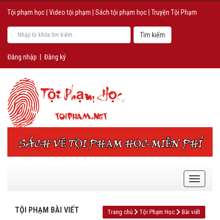
Tội phạm học
|
Video tội phạm
|
Sách tội phạm học
|
Truyện Tội Phạm
Đăng nhập
|
Đăng ký
TỘI PHẠM BÀI VIẾT
Trang chủ
Tội Phạm Học
Bài viết