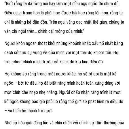
“Biết rằng ta đã từng nói hay làm một điều ngu ngốc thì chưa đủ.
Điều quan trọng hơn là phải học được bài học rộng lớn hơn: rằng ta
chỉ là những kẻ đần độn. Trên ngai vàng cao nhất thế gian, chúng ta
vẫn chỉ ngồi trên… chính cái mông của mình.”
Người khôn ngoan thoát khỏi những khoảnh khắc xấu hổ nhất bằng
cách sở hữu sự vụng về của mình với một thái độ khiêm tốn. Họ
trêu chọc chính mình trước cả khi ai đó kịp làm điều đó.
Họ không sợ rằng trong mắt người khác, họ sẽ bị coi là một kẻ
ngốc – bởi từ đầu, họ đã biết rằng mình hoàn toàn xứng đáng với
một chút chế nhạo nhẹ nhàng. Người chấp nhận rằng mình là một
kẻ ngốc không bao giờ phải lo rằng thế giới sẽ phát hiện ra điều đó
– và biến họ thành trò cười.
Nhờ sự hòa giải đúng lúc và chín chắn với chính sự tầm thường của