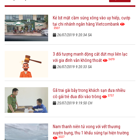
Kẻ bịt mặt cầm súng xông vào uy hiếp, cướp
tại chi nhánh ngân hàng Vietcombank
3507
26/07/2019 9:20:34 SA
3 đối tượng manh động cắt đứt mọi liên lạc
3479
với gia đình vẫn không thoát
26/07/2019 9:20:33 SA
Gã trai gài bẫy trong khách sạn đưa nhiều
3757
cô gái trẻ đua đòi vào tròng
25/07/2019 9:19:50 CH
Nam thanh niên tử vong với vết thương
xuyên bụng, thu 1 khẩu súng tại hiện trường
3327