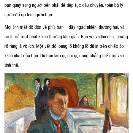
bạn quay sang người bên phải để tiếp tục câu chuyện, toàn bộ ly
nước đổ ụp lên người bạn.
Mọi ánh mắt đổ dồn về phía bạn – đầy ngạc nhiên, thương hại, và
có lẽ cả một chút khinh thường khó giấu. Bạn vội vã lau chùi, nhưng
rõ ràng là vô ích. Một vết đỏ loang lổ khổng lồ đã in trên chiếc áo
xanh nhạt của bạn. Dù bạn làm gì, nói gì, cũng chẳng thể cứu vãn
tình thế.