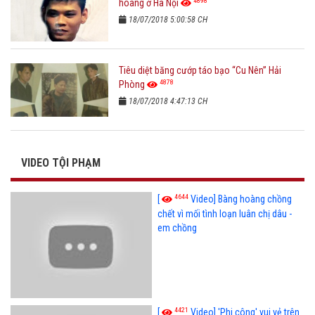
4898
hoàng ở Hà Nội
18/07/2018 5:00:58 CH
Tiêu diệt băng cướp táo bạo “Cu Nên” Hải
4878
Phòng
18/07/2018 4:47:13 CH
VIDEO TỘI PHẠM
4644
[
Video] Bàng hoàng chồng
chết vì mối tình loạn luân chị dâu -
em chồng
4421
[
Video] 'Phi công' vui vẻ trên