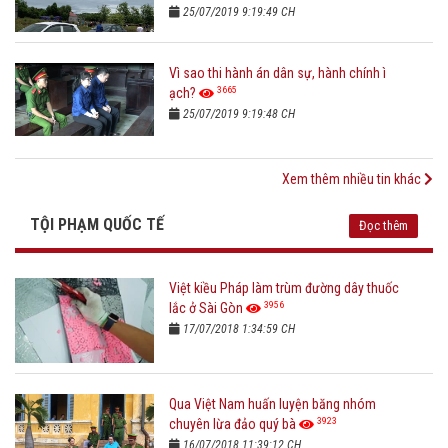
25/07/2019 9:19:49 CH
Vì sao thi hành án dân sự, hành chính ì
3665
ạch?
25/07/2019 9:19:48 CH
Xem thêm nhiều tin khác
TỘI PHẠM QUỐC TẾ
Đọc thêm
Việt kiều Pháp làm trùm đường dây thuốc
3956
lắc ở Sài Gòn
17/07/2018 1:34:59 CH
Qua Việt Nam huấn luyện băng nhóm
3923
chuyên lừa đảo quý bà
16/07/2018 11:39:12 CH