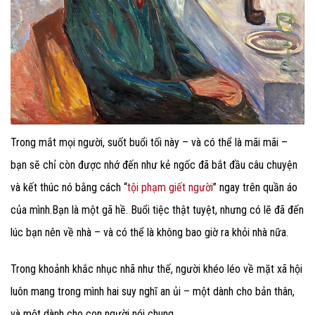
Trong mắt mọi người, suốt buổi tối này – và có thể là mãi mãi –
bạn sẽ chỉ còn được nhớ đến như kẻ ngốc đã bắt đầu câu chuyện
và kết thúc nó bằng cách “
tội phạm giết người
” ngay trên quần áo
của mình.Bạn là một gã hề. Buổi tiệc thật tuyệt, nhưng có lẽ đã đến
lúc bạn nên về nhà – và có thể là không bao giờ ra khỏi nhà nữa.
Trong khoảnh khắc nhục nhã như thế, người khéo léo về mặt xã hội
luôn mang trong mình hai suy nghĩ an ủi – một dành cho bản thân,
và một dành cho con người nói chung.