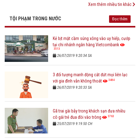
Xem thêm nhiều tin khác
TỘI PHẠM TRONG NƯỚC
Đọc thêm
Kẻ bịt mặt cầm súng xông vào uy hiếp, cướp
tại chi nhánh ngân hàng Vietcombank
3513
26/07/2019 9:20:34 SA
3 đối tượng manh động cắt đứt mọi liên lạc
3484
với gia đình vẫn không thoát
26/07/2019 9:20:33 SA
Gã trai gài bẫy trong khách sạn đưa nhiều
3763
cô gái trẻ đua đòi vào tròng
25/07/2019 9:19:50 CH