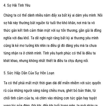
4. Sợ Hãi Tình Yêu
Chúng ta có thể dành nhiều năm đẩy xa bất kỳ ai dám yêu mình. Nỗi
sợ hãi này thường bắt nguồn từ tuổi thơ khó khăn, nơi mà ta vô
thức gắn kết tình cảm thân mật với sự tổn thương; gần gũi là đồng
nghĩa với đau khổ. Ta dễ nghi ngờ rằng bất kỳ ai thương yêu mình
cũng là kẻ mơ tưởng khi nhìn ra điều gì đó đáng yêu mà ta chưa
từng nhận ra ở chính mình. Tình yêu hạnh phúc có thể là điều ta
khát khao, nhưng không nhất thiết là điều ta chịu đựng nổi.
5. Sức Hấp Dẫn Của Sự Hỗn Loạn
Ta có thể phải mất một thời gian dài để miễn nhiễm với sức quyến
rũ của những người sáng nắng chiều mưa, ghét bỏ bản thân, từ
chối tình cảm của ta, và chìm vào những cơn tức giận hay tuyệt
vọng lúc nửa đêm. Đôi khi, đến khi tuổi trung niên, ta mới nhận ra