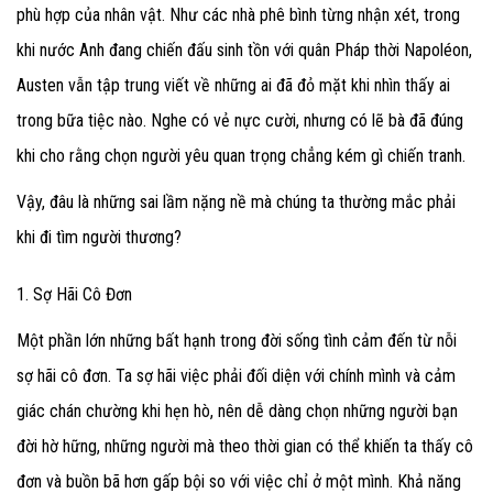
phù hợp của nhân vật. Như các nhà phê bình từng nhận xét, trong
khi nước Anh đang chiến đấu sinh tồn với quân Pháp thời Napoléon,
Austen vẫn tập trung viết về những ai đã đỏ mặt khi nhìn thấy ai
trong bữa tiệc nào. Nghe có vẻ nực cười, nhưng có lẽ bà đã đúng
khi cho rằng chọn người yêu quan trọng chẳng kém gì chiến tranh.
Vậy, đâu là những sai lầm nặng nề mà chúng ta thường mắc phải
khi đi tìm người thương?
1. Sợ Hãi Cô Đơn
Một phần lớn những bất hạnh trong đời sống tình cảm đến từ nỗi
sợ hãi cô đơn. Ta sợ hãi việc phải đối diện với chính mình và cảm
giác chán chường khi hẹn hò, nên dễ dàng chọn những người bạn
đời hờ hững, những người mà theo thời gian có thể khiến ta thấy cô
đơn và buồn bã hơn gấp bội so với việc chỉ ở một mình. Khả năng