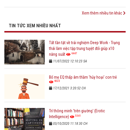
Xem thêm nhiều tin khác
TIN TỨC XEM NHIỀU NHẤT
Tất tần tật về trải nghiệm Deep Work - Trạng
thái làm việc tập trung tuyệt đối giúp x10
6447
năng suất
11/07/2022 12:10:23 SA
Bố mẹ EQ thấp âm thầm 'hủy hoại' con trẻ
6023
17/12/2021 3:20:52 CH
Trí thông minh 'trên giường' (Erotic
5341
Intelligence)
03/10/2020 11:18:30 CH