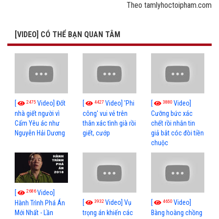
Theo tamlyhoctoipham.com
[VIDEO] CÓ THỂ BẠN QUAN TÂM
2475
4427
3880
[
Video] Đốt
[
Video] 'Phi
[
Video]
nhà giết người vì
công' vui vẻ trên
Cưỡng bức xác
Cấm Yêu ác như
thân xác tình già rồi
chết rồi nhắn tin
Nguyễn Hải Dương
giết, cướp
giả bắt cóc đòi tiền
chuộc
2686
[
Video]
3932
4650
[
Video] Vụ
[
Video]
Hành Trình Phá Án
Mới Nhất - Lần
trọng án khiến các
Bàng hoàng chồng