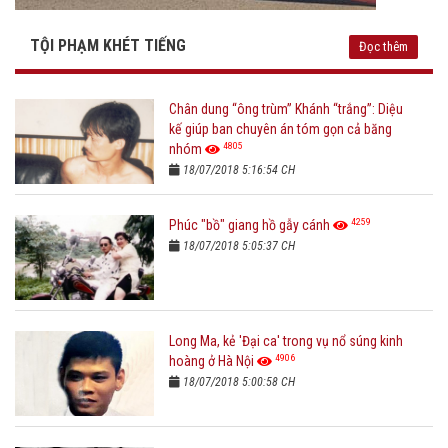
TỘI PHẠM KHÉT TIẾNG
Đọc thêm
Chân dung “ông trùm” Khánh “trắng”: Diệu
kế giúp ban chuyên án tóm gọn cả băng
4805
nhóm
18/07/2018 5:16:54 CH
4259
Phúc "bồ" giang hồ gẫy cánh
18/07/2018 5:05:37 CH
Long Ma, kẻ 'Đại ca' trong vụ nổ súng kinh
4906
hoàng ở Hà Nội
18/07/2018 5:00:58 CH