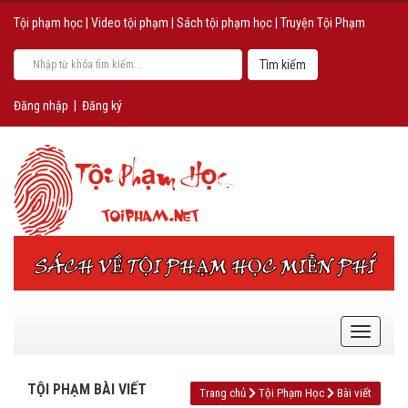
Tội phạm học
|
Video tội phạm
|
Sách tội phạm học
|
Truyện Tội Phạm
Đăng nhập
|
Đăng ký
TỘI PHẠM BÀI VIẾT
Trang chủ
Tội Phạm Học
Bài viết