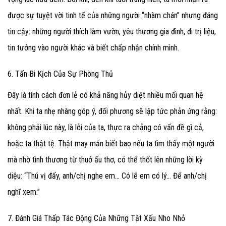
được sự tuyệt vời tinh tế của những người “nhàm chán” nhưng đáng
tin cậy: những người thích làm vườn, yêu thương gia đình, đi trị liệu,
tin tưởng vào người khác và biết chấp nhận chính mình.
6. Tấn Bi Kịch Của Sự Phòng Thủ
Đây là tính cách đơn lẻ có khả năng hủy diệt nhiều mối quan hệ
nhất. Khi ta nhẹ nhàng góp ý, đối phương sẽ lập tức phản ứng rằng:
không phải lúc này, là lỗi của ta, thực ra chẳng có vấn đề gì cả,
hoặc ta thật tệ. Thật may mắn biết bao nếu ta tìm thấy một người
mà nhờ tình thương từ thuở ấu thơ, có thể thốt lên những lời kỳ
diệu: “Thú vị đấy, anh/chị nghe em… Có lẽ em có lý… Để anh/chị
nghĩ xem.”
7. Đánh Giá Thấp Tác Động Của Những Tật Xấu Nho Nhỏ