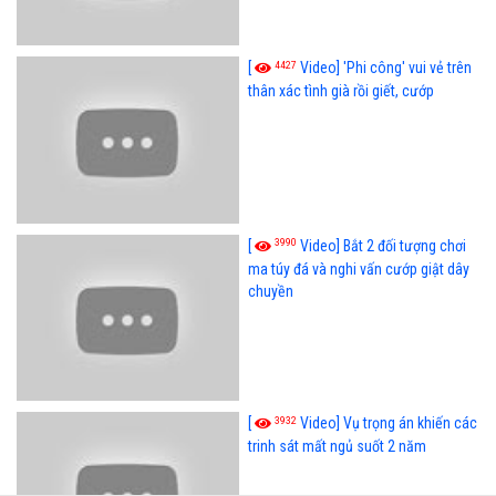
4427
[
Video] 'Phi công' vui vẻ trên
thân xác tình già rồi giết, cướp
3990
[
Video] Bắt 2 đối tượng chơi
ma túy đá và nghi vấn cướp giật dây
chuyền
3932
[
Video] Vụ trọng án khiến các
trinh sát mất ngủ suốt 2 năm