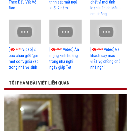
Theo Dấu Vết Vỏ
trinh sát mất ngủ
chết vì mối tình
Đạn
suốt 2 năm
loạn luân chị dâu -
em chồng
2344
2524
2328
[
Video] 2
[
Video] Án
[
Video] Gã
bác cháu giết 'gái
mạng kinh hoàng
khách say máu
một con', giấu xác
trong nhà nghỉ
GIẾT vợ chồng chủ
trong nhà vệ sinh
ngày giáp Tết
nhà nghỉ
TỘI PHẠM BÀI VIẾT LIÊN QUAN