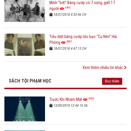
Minh “bớt” Băng cướp có 7 súng, giết 17
4492
người
18/07/2018 4:53:46 CH
Tiêu diệt băng cướp táo bạo “Cu Nên” Hải
4887
Phòng
18/07/2018 4:47:13 CH
Xem thêm nhiều tin khác
SÁCH TỘI PHẠM HỌC
Đọc thêm
4409
Trước Khi Nhắm Mắt
13/09/2018 12:44:10 SA