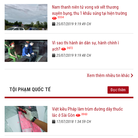
Nam thanh niên tử vong với vết thương
xuyên bụng, thu 1 khẩu súng tại hiện trường
3334
25/07/2019 9:19:49 CH
Vì sao thi hành án dân sự, hành chính ì
3672
ạch?
25/07/2019 9:19:48 CH
Xem thêm nhiều tin khác
TỘI PHẠM QUỐC TẾ
Đọc thêm
Việt kiều Pháp làm trùm đường dây thuốc
3963
lắc ở Sài Gòn
17/07/2018 1:34:59 CH