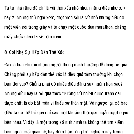
Ta tự nhủ rằng đó chỉ là vài thói xấu nhỏ nhoi, những điều như x, y
hay z. Nhưng thử nghĩ xem, một viên sỏi là rất nhỏ nhưng nếu có
một viên sỏi trong giày và ta chạy một cuộc đua marathon, chẳng
mấy chốc chân ta sẽ rớm máu.
8. Coi Nhẹ Sự Hấp Dẫn Thể Xác
Đây là tiêu chí mà những người thông minh thường dễ dàng bỏ qua.
Chẳng phải sự hấp dẫn thể xác là điều quá tầm thường khi chọn
bạn đời sao? Chẳng phải có nhiều điều đáng suy ngẫm hơn sao?
Nhưng điều này là bỏ qua thực tế rằng rất nhiều cuộc tranh cãi
thực chất là do bất mãn vì thiếu sự thân mật. Và ngược lại, có bao
điều ta có thể bỏ qua chỉ sau một khoảng thời gian ngắn ngọt ngào
bên nhau. Vì đây là một trong số ít thứ mà ta không thể tìm kiếm
bên ngoài mối quan hệ, hãy đảm bảo rằng trải nghiệm này trong