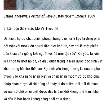
James Andrews,
Portrait of Jane Austen (posthumous),
1869
3. Lẫn Lộn Giữa Giấc Mơ Và Thực Tế
Dĩ nhiên, họ có chút phiền phức, nhưng câu hỏi là liệu ta đang phải
đối mặt với một kiểu người đặc biệt khó ưa, hay chỉ là một phiên
bản khác của giống loài người với đủ mọi tật xấu? Khi yêu, ta luôn
lựa chọn từ một hồ cá, và điều quan trọng là hiểu được các sinh vật
khác trong hồ như thế nào. Sự bình yên trong tương lai của ta phụ
thuộc vào khả năng nhận biết và chấp nhận một mức độ khó chịu
chấp nhận được. Ai rồi cũng sẽ thấy ai đó phiền toái; cái tài thực
sự nằm ở chỗ phân biệt được đâu là đau khổ không thể tránh khỏi
và đâu là bất hạnh không đáng phải chịu đựng.